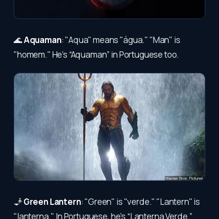
🌊
Aquaman
: "Aqua" means "água." "Man" is
"homem." He’s “Aquaman” in Portuguese too.
🧞
Green Lantern
: "Green" is "verde." "Lantern" is
"lanterna." In Portuguese, he’s “Lanterna Verde.”