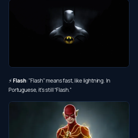
⚡
Flash
: "Flash" means fast, like lightning. In
Portuguese, it’s still “Flash.”