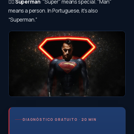
🦸‍♂️
Superman
: "Super" means special. "Man"
means a person. In Portuguese, it’s also
“Superman.”
DIAGNÓSTICO GRATUITO · 20 MIN