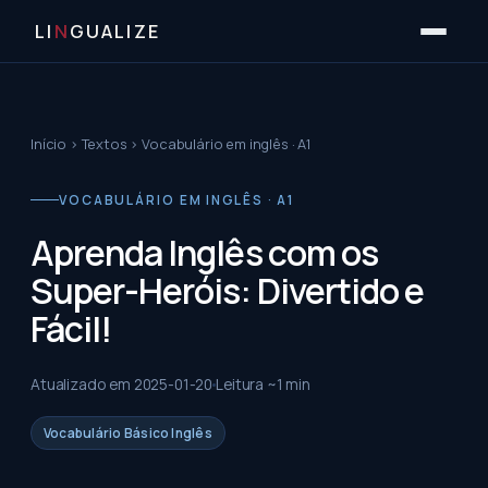
LI
N
GUALIZE
Início
›
Textos
›
Vocabulário em inglês · A1
VOCABULÁRIO EM INGLÊS · A1
Aprenda Inglês com os
Super-Heróis: Divertido e
Fácil!
Atualizado em
2025-01-20
Leitura ~
1
min
Vocabulário Básico Inglês