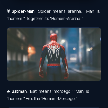
🕷️
Spider-Man
: "Spider" means "aranha." "Man" is
"homem." Together, it’s “Homem-Aranha.”
🦇
Batman
: "Bat" means "morcego." "Man" is
"homem." He’s the "Homem-Morcego."