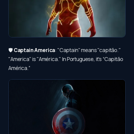
🛡️
Captain America
: "Captain" means "capitão."
"America" is "América." In Portuguese, it’s “Capitão
América.”