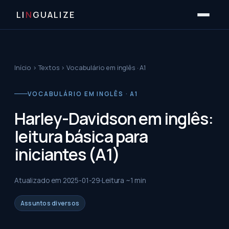
LI
N
GUALIZE
Início
›
Textos
›
Vocabulário em inglês · A1
VOCABULÁRIO EM INGLÊS · A1
Harley-Davidson em inglês:
leitura básica para
iniciantes (A1)
Atualizado em
2025-01-29
Leitura ~
1
min
Assuntos diversos