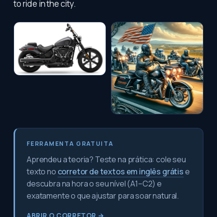
to ride in the city.
FERRAMENTA GRATUITA
Aprendeu a teoria? Teste na prática: cole seu
texto no
corretor de textos em inglês grátis
e
descubra na hora o seu nível (A1–C2) e
exatamente o que ajustar para soar natural.
ABRIR O CORRETOR →