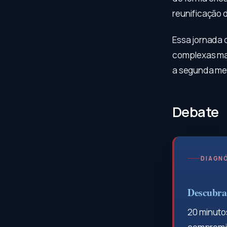
reunificação 
Essa jornada 
complexas man
a segunda me
Debate
DIAGNÓ
Descubra 
20 minutos