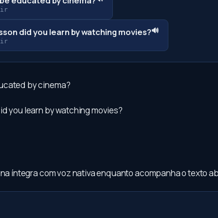
be educated by cinema?
ir
🔊
sson did you learn by watching movies?
ir
ucated by cinema?
id you learn by watching movies?
a na íntegra com voz nativa enquanto acompanha o texto ab