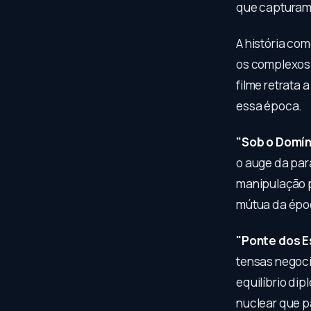
que capturam
A história c
os complexos 
filme retrata 
essa época.
"Sob o Domín
o auge da par
manipulação p
mútua da épo
"Ponte dos E
tensas negoci
equilíbrio di
nuclear que p