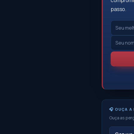
compromis
passo.
🎧 OUÇA A
Ouça as perg