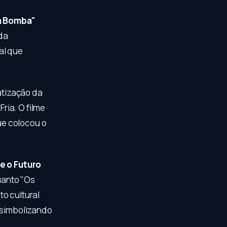
 a Bomba"
ida
al que
tização da
ria. O filme
ue colocou o
e o Futuro
uanto "Os
o cultural
, simbolizando