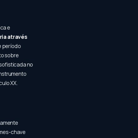
ica e
ria através
e período
to sobre
sofisticada no
instrumento
culo XX.
idamente
ilmes-chave