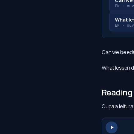
Can we 
EN
·
ouv
What le
EN
·
ouv
Can we be ed
What lesson d
Reading
Ouça a leitur