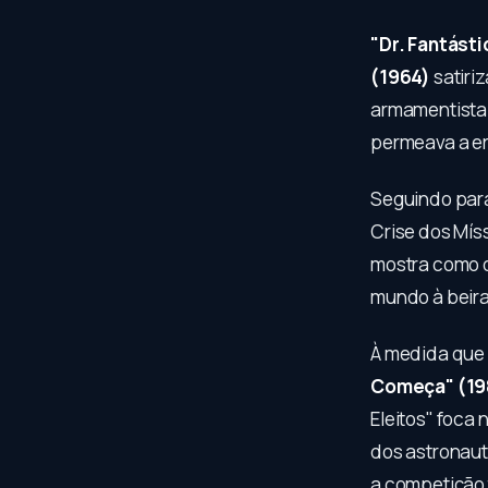
"Dr. Fantást
(1964)
satiri
armamentista.
permeava a er
Seguindo para
Crise dos Mís
mostra como o
mundo à beira
À medida que 
Começa" (19
Eleitos" foca
dos astronaut
a competição t