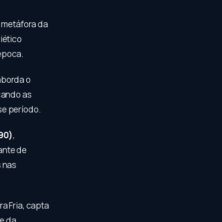
 metáfora da
iético
época.
borda o
cando as
se período.
90)
,
ante de
s nas
a Fria, capta
 e da