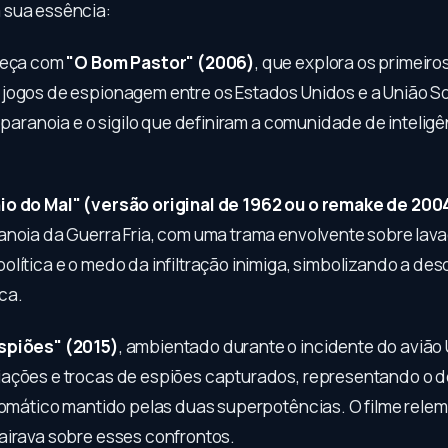
 sua essência:
omeça com
"O Bom Pastor" (2006)
, que explora os primeiro
jogos de espionagem entre os Estados Unidos e a União So
a paranoia e o sigilo que definiram a comunidade de intelig
io do Mal" (versão original de 1962 ou o remake de 200
anoia da Guerra Fria, com uma trama envolvente sobre lav
olítica e o medo da infiltração inimiga, simbolizando a de
ca.
spiões" (2015)
, ambientado durante o incidente do avião U
ações e trocas de espiões capturados, representando o d
plomático mantido pelas duas superpotências. O filme rel
airava sobre esses confrontos.