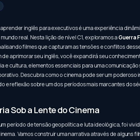
, aprender inglês para executivos é uma experiência dinâm
mundo real. Nesta lição de nível C1, exploramos a
Guerra F
nalisando filmes que capturam as tensões e conflitos dess
ém de aprimorar seu inglês, você expandirá seu conhecimen
ória e cultura, elementos essenciais para uma comunicação 
porativo. Descubra como o cinema pode ser um poderoso 
o e reflexão sobre um dos períodos mais marcantes do sé
ria Sob a Lente do Cinema
 um período de tensão geopolítica e luta ideológica, foi viv
cinema. Vamos construir uma narrativa através de alguns f