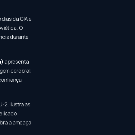
s dias da CIA e
viética. O
ência durante
4)
apresenta
agem cerebral,
sconfiança
-2, ilustra as
elicado
embra a ameaça