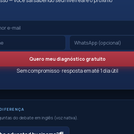
so — você sai sabendo seu nível real e o próximo
Quero meu diagnóstico gratuito
Sem compromisso · resposta em até 1 dia útil
 DIFERENÇA
untas do debate em inglês (voz nativa).
🔊