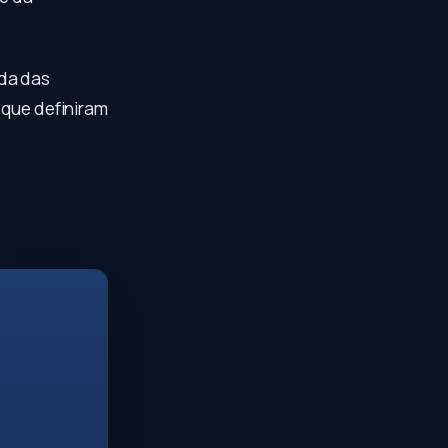
nda das
 que definiram