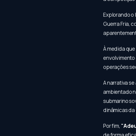
Explorando o l
Guerra Fria, 
aparentemente
À medida que 
envolvimento 
operações sec
A narrativa s
ambientado no
submarino sov
dinâmicas da é
Por fim,
"Adeu
de forma efica