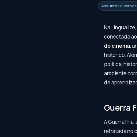
Assuntos diversos
Na Lingualize
conectada ao 
do cinema
, a
histórico. Al
política, hist
ambiente cor
de aprendizad
Guerra F
A Guerra Fria,
retratada no 