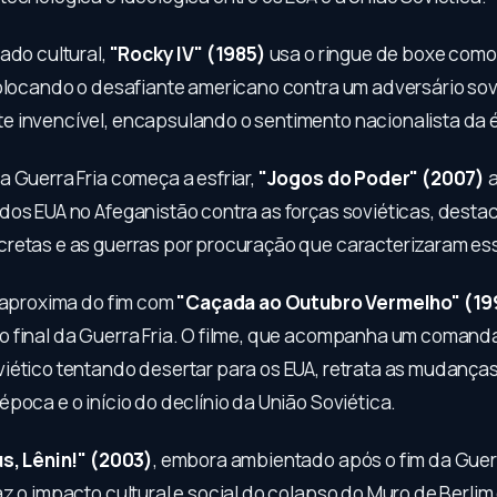
ado cultural,
"Rocky IV" (1985)
usa o ringue de boxe como
colocando o desafiante americano contra um adversário sov
 invencível, encapsulando o sentimento nacionalista da 
a Guerra Fria começa a esfriar,
"Jogos do Poder" (2007)
a
dos EUA no Afeganistão contra as forças soviéticas, desta
retas e as guerras por procuração que caracterizaram es
e aproxima do fim com
"Caçada ao Outubro Vermelho" (19
 final da Guerra Fria. O filme, que acompanha um comand
iético tentando desertar para os EUA, retrata as mudança
poca e o início do declínio da União Soviética.
s, Lênin!" (2003)
, embora ambientado após o fim da Guerr
z o impacto cultural e social do colapso do Muro de Berlim