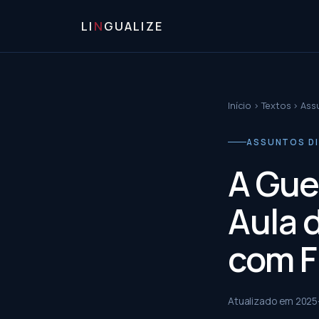
LI
N
GUALIZE
Início
›
Textos
›
Ass
ASSUNTOS D
A Gue
Aula 
com F
Atualizado em
2025