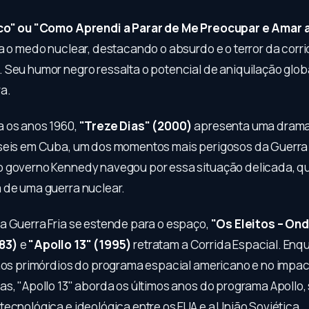
ico" ou "Como Aprendi a Parar de Me Preocupar e Amar
za o medo nuclear, destacando o absurdo e o terror da corr
 Seu humor negro ressalta o potencial de aniquilação glob
a.
 os anos 1960,
"Treze Dias" (2000)
apresenta uma drama
seis em Cuba, um dos momentos mais perigosos da Guerra F
 governo Kennedy navegou por essa situação delicada, q
 de uma guerra nuclear.
a Guerra Fria se estende para o espaço,
"Os Eleitos – Ond
83)
e
"Apollo 13" (1995)
retratam a Corrida Espacial. Enq
 nos primórdios do programa espacial americano e no impact
as, "Apollo 13" aborda os últimos anos do programa Apollo
ecnológica e ideológica entre os EUA e a União Soviética.