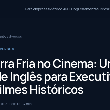
Para empresas
Método ANLF
Blog
Ferramentas
Livros
P
untos diversos
IVERSOS
rra Fria no Cinema: 
de Inglês para Execut
ilmes Históricos
-01-31
Leitura ~
4
min