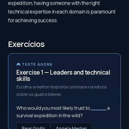
expedition, having someone with the right
technical expertise in each domain is paramount
for achieving success.
Exercícios
🎮 TESTE AGORA
Exercise 1 — Leaders and technical
skills
Escolha a melhor resposta com base na leitura
sobre os quatro líderes.
Who would you most likely trust to
_____
a
survival expedition in the wild?
Bear Grylls
Angela Merkel