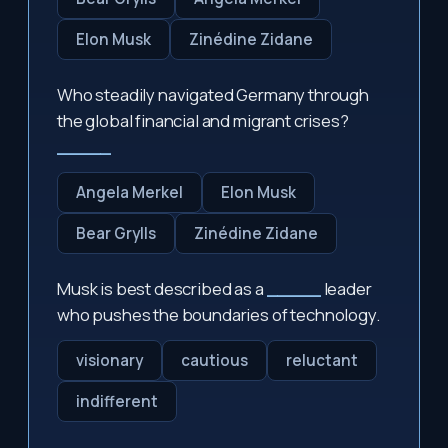
Elon Musk
Zinédine Zidane
Who steadily navigated Germany through
the global financial and migrant crises?
_____
Angela Merkel
Elon Musk
Bear Grylls
Zinédine Zidane
Musk is best described as a
_____
leader
who pushes the boundaries of technology.
visionary
cautious
reluctant
indifferent