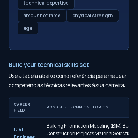
technical expertise
amount of fame
physical strength
age
Build your technical skills set
Use a tabela abaixo como referência para mapear
competências técnicas relevantes à sua carreira:
CAREER
POSSIBLE TECHNICAL TOPICS
FIELD
Building Information Modeling (BIM) Budget
Civil
Construction Projects Material Selection f
Engineer