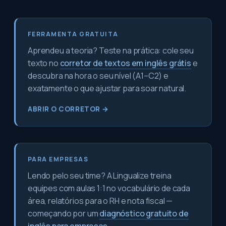
FERRAMENTA GRATUITA
Aprendeu a teoria? Teste na prática: cole seu
texto no
corretor de textos em inglês grátis
e
descubra na hora o seu nível (A1–C2) e
exatamente o que ajustar para soar natural.
ABRIR O CORRETOR →
PARA EMPRESAS
Lendo pelo seu time? A Lingualize treina
equipes com aulas 1:1 no vocabulário de cada
área, relatórios para o RH e nota fiscal —
começando por um
diagnóstico gratuito de