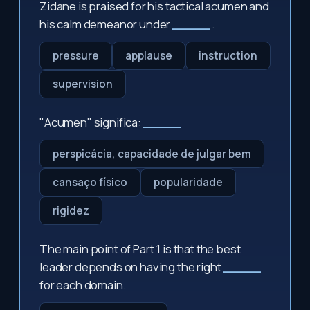
Zidane is praised for his tactical acumen and
his calm demeanor under
_____
.
pressure
applause
instruction
supervision
"Acumen" significa:
_____
perspicácia, capacidade de julgar bem
cansaço físico
popularidade
rigidez
The main point of Part 1 is that the best
leader depends on having the right
_____
for each domain.