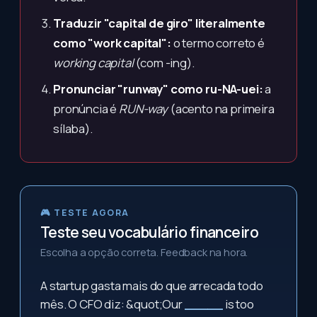
Traduzir "capital de giro" literalmente
como "work capital":
o termo correto é
working capital
(com -ing).
Pronunciar "runway" como ru-NA-uei:
a
pronúncia é
RUN-way
(acento na primeira
sílaba).
🎮 TESTE AGORA
Teste seu vocabulário financeiro
Escolha a opção correta. Feedback na hora.
A startup gasta mais do que arrecada todo
mês. O CFO diz: &quot;Our
_____
is too