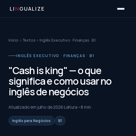
LI
N
GUALIZE
Início
›
Textos
›
Inglês Executivo · Finanças · B1
INGLÊS EXECUTIVO · FINANÇAS · B1
"Cash is king" — o que
significa e como usar no
inglês de negócios
Atualizado em
julho de 2026
Leitura ~
8
min
Inglês para Negócios
B1