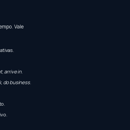
tempo. Vale
ativas.
t
,
arrive in
.
k
,
do business
.
to.
ivo.