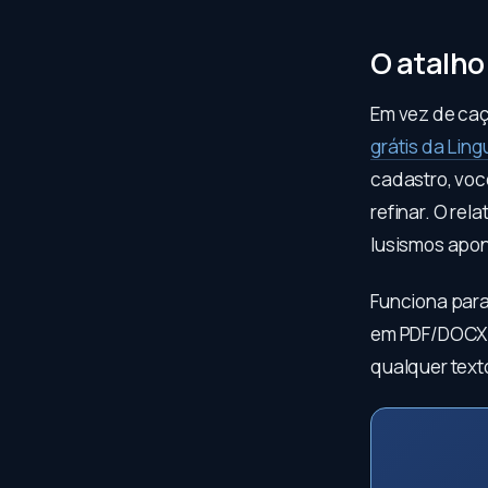
O atalho
Em vez de caça
grátis da Ling
cadastro, voc
refinar. O re
lusismos apon
Funciona para 
em PDF/DOCX —
qualquer text