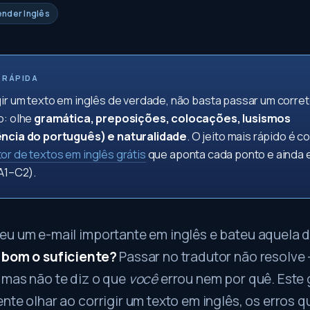
ender Inglês
 RÁPIDA
gir um texto em inglês de verdade, não basta passar um corret
o: olhe
gramática, preposições, colocações, lusismos
ência do português) e naturalidade
. O jeito mais rápido é co
or de textos em inglês grátis
que aponta cada ponto e ainda 
(A1–C2).
eu um e-mail importante em inglês e bateu aquela 
 bom o suficiente?
Passar no tradutor não resolve 
 mas não te diz o que
você
errou nem por quê. Este 
nte olhar ao corrigir um texto em inglês, os erros q