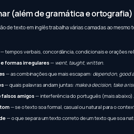
har (além de gramática e ortografia)
ão de texto em inglês trabalha várias camadas ao mesmo 
— tempos verbais, concordância, condicionais e orações rel
 e formas irregulares
—
went
,
taught
,
written
.
es
— as combinações que mais escapam:
depend on
,
good a
es
— quais palavras andam juntas:
make a decision
,
take a ris
 falsos amigos
— interferência do português (mais abaixo).
 tom
— se o texto soa formal, casual ou natural para o contex
ade
— o que separa um texto correto de um texto que soa nat