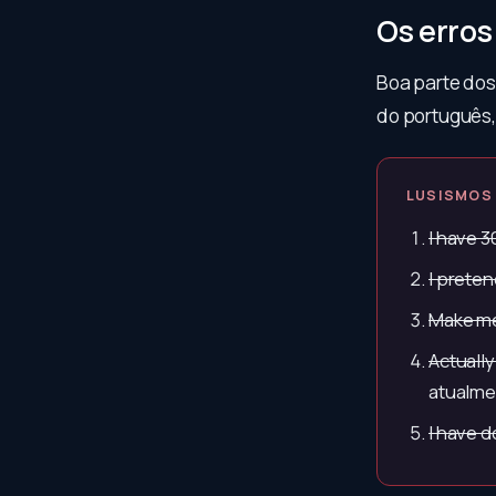
Os erros
Boa parte dos
do português, 
LUSISMOS
I have 3
I preten
Make me
Actually
atualme
I have 