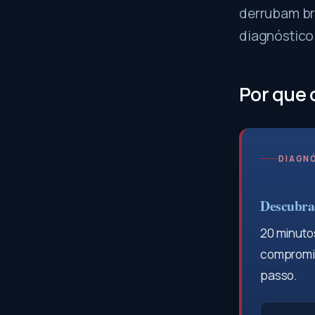
derrubam bra
diagnóstico
Por que c
DIAGNÓ
Descubra 
20 minutos
compromis
passo.