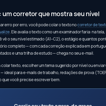
: um corretor que mostra seu nível
r erro por erro, você pode colar o texto no
corretor de tex
ualize
. Ele avalia o texto como um examinador faria: na tela
ê vê o seu nível estimado (A1–C2), o estágio e quantos pon
latório completo — com cada correção explicada em portugu
tados e uma trilha de estudo — chega no seu e-mail.
colar texto, escolher um tema sugerido por nível ou enviar
 ideal para e-mails de trabalho, redações de prova (TOEFL
o que você precise escrever bem.