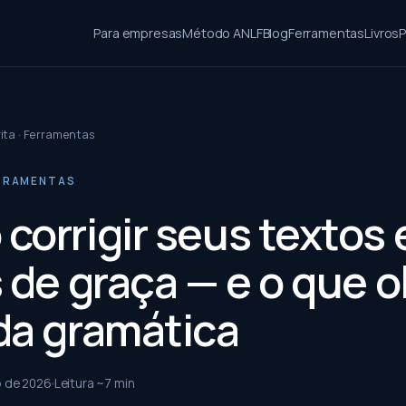
Para empresas
Método ANLF
Blog
Ferramentas
Livros
P
ita · Ferramentas
ERRAMENTAS
corrigir seus textos
 de graça — e o que o
da gramática
o de 2026
Leitura ~
7
min