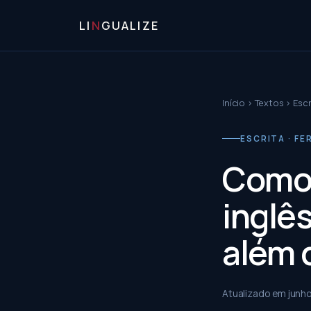
LI
N
GUALIZE
Início
›
Textos
›
Escr
ESCRITA · F
Como 
inglês
além 
Atualizado em
junh