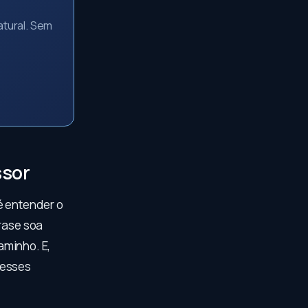
atural. Sem
ssor
é entender o
frase soa
caminho. E,
 esses