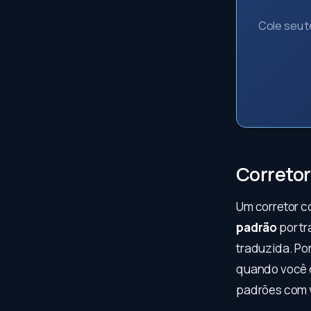
Cole seu t
Corretor
Um corretor c
padrão
por tr
traduzida. Por
quando você q
padrões com vo