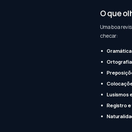
O que ol
Uma boa revis
checar:
Gramática
Ortografia
Preposiçõ
Colocaçõ
Lusismos e
Registro e
Naturalid