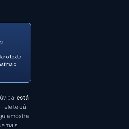
or
lar o texto
estima o
dúvida:
está
— ele te dá
guia mostra
ue mais