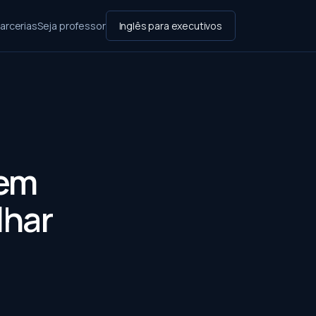
arcerias
Seja professor
Inglês para executivos
 em
lhar