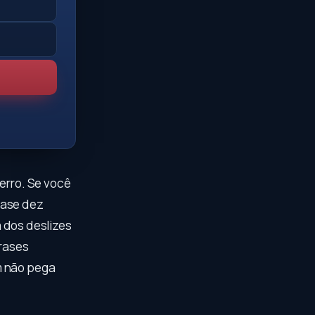
 erro. Se você
 frase dez
a dos deslizes
rases
m não pega