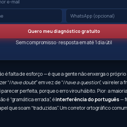
Quero meu diagnóstico gratuito
Sem compromisso · resposta em até 1 dia útil
o é falta de esforço — é que a gente não enxerga o próprio
zer “
I have doubt
” em vez de “
I have a question
”, vai reler a
i parecer perfeita, porque o erro virou hábito. Pior: a maiori
não é “gramática errada”, é
interferência do português
— f
apel que soam “traduzidas”. Um corretor ortográfico comu