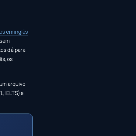
tos em inglês
, sem
tos dá para
ês, os
 um arquivo
, IELTS) e