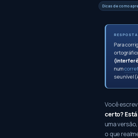
Dicas de como apr
RESPOSTA
Para corri
ortográfic
(interfer
num
corret
seu nível 
Você escrev
certo? Está
uma versão,
o que realme