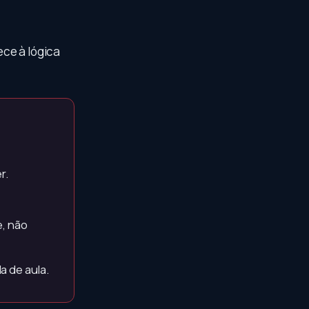
ece à lógica
r.
, não
a de aula.