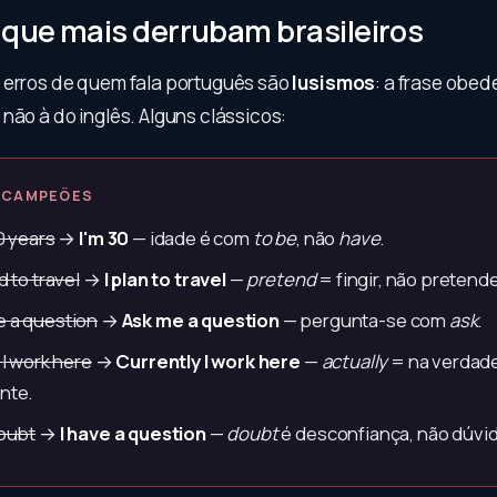
 que mais derrubam brasileiros
 erros de quem fala português são
lusismos
: a frase obed
não à do inglês. Alguns clássicos:
 CAMPEÕES
0 years
→
I'm 30
— idade é com
to be
, não
have
.
d to travel
→
I plan to travel
—
pretend
= fingir, não pretende
 a question
→
Ask me a question
— pergunta-se com
ask
.
 I work here
→
Currently I work here
—
actually
= na verdade
nte.
doubt
→
I have a question
—
doubt
é desconfiança, não dúvid