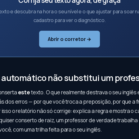
Corrija seu texto agora, de graça
exto e descubra na hora o seu nível e o que ajustar para soar n
cadastro para ver o diagnóstico.
Abrir o corretor →
 automático não substitui um profe
onserta
este
texto. O que realmente destrava o seu inglês 
ás dos erros — por que você troca a preposição, por que a 
 isso o relatório não só corrige: explica a regra e mostra o 
uiser conserto de raiz, um professor de verdade trabalha
cê, com uma trilha feita para o seu inglês.