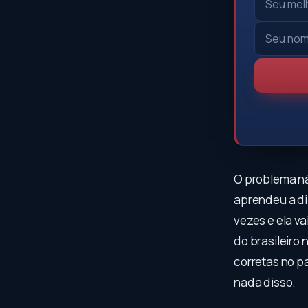
O problema nã
aprendeu a di
vezes e ela va
do brasileiro 
corretas no p
nada disso.