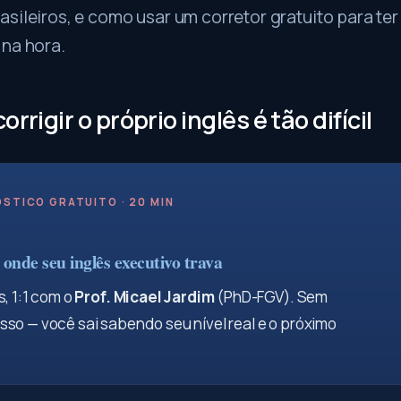
sileiros, e como usar um corretor gratuito para ter
 na hora.
orrigir o próprio inglês é tão difícil
STICO GRATUITO · 20 MIN
onde seu inglês executivo trava
, 1:1 com o
Prof. Micael Jardim
(PhD-FGV). Sem
so — você sai sabendo seu nível real e o próximo