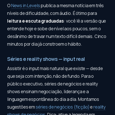
O
News in Levels
publica a mesma notícia em três
níveis de dificuldade, com áudio. É ótimo para
leitura e escuta graduadas
: você lê a versão que
entende hoje e sobe de nível aos poucos, sem o
desânimo de travar num texto difícil demais. Cinco
minutos por dia já constroem o hábito.
Séries e reality shows — input real
Assistir é o input mais natural que existe — desde
que seja com intenção, não de fundo. Para o
público executivo, séries de negócios e reality
shows ensinam negociação, liderança e a
linguagem espontânea do dia a dia. Montamos
sugestões em
séries de negócios (ficção)
e
reality
shows de negócios
. Dica: ative a legenda em