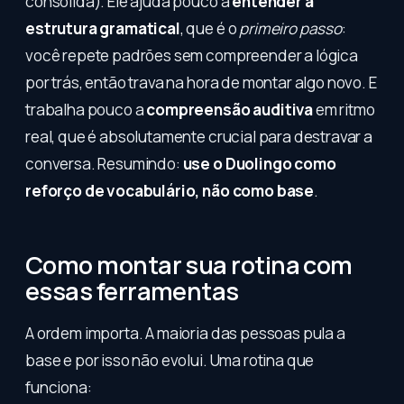
consolida). Ele ajuda pouco a
entender a
estrutura gramatical
, que é o
primeiro passo
:
você repete padrões sem compreender a lógica
por trás, então trava na hora de montar algo novo. E
trabalha pouco a
compreensão auditiva
em ritmo
real, que é absolutamente crucial para destravar a
conversa. Resumindo:
use o Duolingo como
reforço de vocabulário, não como base
.
Como montar sua rotina com
essas ferramentas
A ordem importa. A maioria das pessoas pula a
base e por isso não evolui. Uma rotina que
funciona: