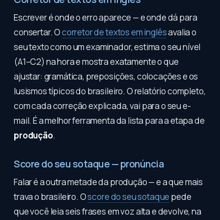
Escrever é onde o erro aparece — e onde dá para
consertar. O
corretor de textos em inglês
avalia o
seu texto como um examinador, estima o seu nível
(A1–C2) na hora e mostra exatamente o que
ajustar: gramática, preposições, colocações e os
lusismos típicos do brasileiro. O relatório completo,
com cada correção explicada, vai para o seu e-
mail. É a melhor ferramenta da lista para a etapa de
produção
.
Score do seu sotaque — pronúncia
Falar é a outra metade da produção — e a que mais
trava o brasileiro. O
score do seu sotaque
pede
que você leia seis frases em voz alta e devolve, na