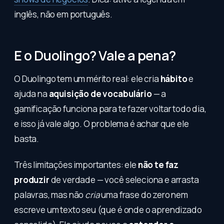
inglês, não em português.
E o Duolingo? Vale a pena?
O Duolingo tem um mérito real: ele cria
hábito
e
ajuda na
aquisição de vocabulário
— a
gamificação funciona para te fazer voltar todo dia,
e isso já vale algo. O problema é achar que ele
basta.
Três limitações importantes: ele
não te faz
produzir
de verdade — você seleciona e arrasta
palavras, mas não
cria
uma frase do zero nem
escreve um texto seu (que é onde o aprendizado