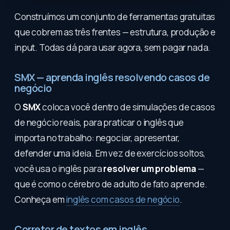
Construímos um conjunto de ferramentas gratuitas
que cobrem as três frentes — estrutura, produção e
input. Todas dá para usar agora, sem pagar nada.
SMX — aprenda inglês resolvendo casos de
negócio
O
SMX
coloca você dentro de simulações de casos
de negócio reais, para praticar o inglês que
importa no trabalho: negociar, apresentar,
defender uma ideia. Em vez de exercícios soltos,
você usa o inglês para
resolver um problema
—
que é como o cérebro de adulto de fato aprende.
Conheça em
inglês com casos de negócio
.
Corretor de textos em inglês