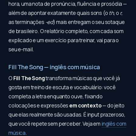
hora, uma nota de pronúncia, fluência e prosódia —
além de apontar exatamente quais sons (o
th
, o
r
,
as terminações
-ed
) mais entregam o seu sotaque
de brasileiro. O relatório completo, com cada som
explicado e um exercício para treinar, vai para o
seu e-mail.
Fill The Song — inglês com música
O
Fill The Song
transforma músicas que você já
gosta em treino de escuta e vocabulário: você
completa a letra enquanto ouve, fixando
colocações e expressões
em contexto
— do jeito
que elas realmente são usadas. É input prazeroso,
que você repete sem perceber. Veja em
inglês com
música
.