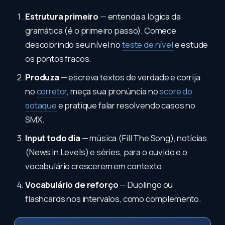
Estrutura primeiro
— entenda a lógica da
gramática (é o primeiro passo). Comece
descobrindo seu nível no
teste de nível
e estude
os pontos fracos.
Produza
— escreva textos de verdade e corrija
no
corretor
, meça sua pronúncia no
score do
sotaque
e pratique falar resolvendo casos no
SMX.
Input todo dia
— música (Fill The Song), notícias
(News in Levels) e séries, para o ouvido e o
vocabulário crescerem em contexto.
Vocabulário de reforço
— Duolingo ou
flashcards nos intervalos, como complemento.