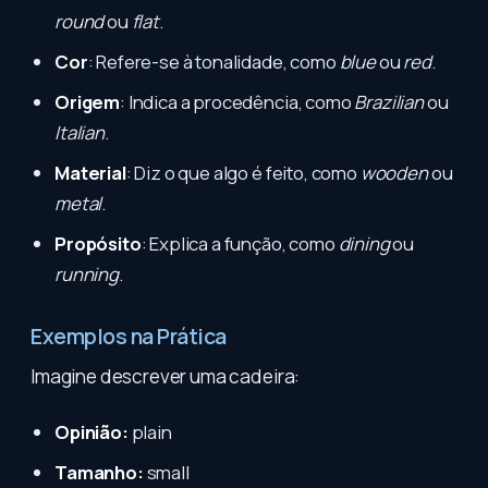
round
ou
flat
.
Cor
: Refere-se à tonalidade, como
blue
ou
red
.
Origem
: Indica a procedência, como
Brazilian
ou
Italian
.
Material
: Diz o que algo é feito, como
wooden
ou
metal
.
Propósito
: Explica a função, como
dining
ou
running
.
Exemplos na Prática
Imagine descrever uma cadeira:
Opinião:
plain
Tamanho:
small