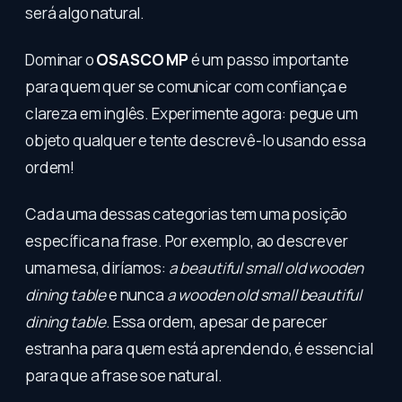
será algo natural.
Dominar o
OSASCO MP
é um passo importante
para quem quer se comunicar com confiança e
clareza em inglês. Experimente agora: pegue um
objeto qualquer e tente descrevê-lo usando essa
ordem!
Cada uma dessas categorias tem uma posição
específica na frase. Por exemplo, ao descrever
uma mesa, diríamos:
a beautiful small old wooden
dining table
e nunca
a wooden old small beautiful
dining table
. Essa ordem, apesar de parecer
estranha para quem está aprendendo, é essencial
para que a frase soe natural.