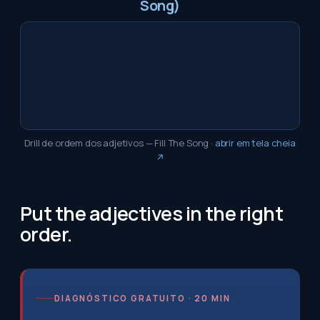
Song)
Drill de ordem dos adjetivos — Fill The Song
·
abrir em tela cheia
↗
Put the adjectives in the right
order.
DIAGNÓSTICO GRATUITO · 20 MIN