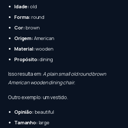
Idade:
old
Forma:
round
Cor:
brown
Origem:
American
Material:
wooden
Propósito:
dining
Isso resulta em:
A plain small old round brown
American wooden dining chair.
Outro exemplo: um vestido.
Opinião:
beautiful
Tamanho:
large