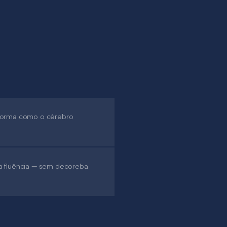
 forma como o cérebro
a fluência — sem decoreba