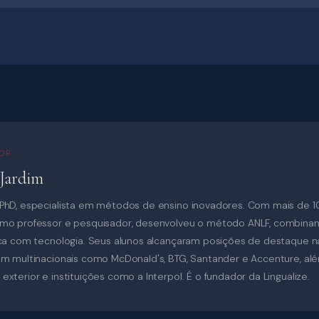
OR
 Jardim
PhD, especialista em métodos de ensino inovadores. Com mais de 1
omo professor e pesquisador, desenvolveu o método ANLF, combinan
ica com tecnologia. Seus alunos alcançaram posições de destaque n
em multinacionais como McDonald's, BTG, Santander e Accenture, al
xterior e instituições como a Interpol. É o fundador da Lingualize.