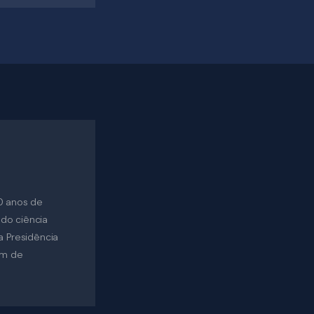
0 anos de
do ciência
a Presidência
ém de