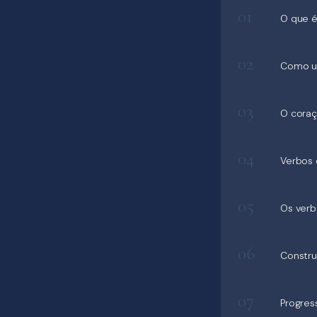
01
O que é
02
Como uti
03
O coraç
04
Verbos 
05
Os verb
06
Constru
07
Progres