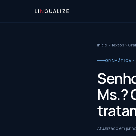
LI
N
GUALIZE
Início
›
Textos
›
Gra
GRAMÁTICA 
Senho
Ms.? O
trata
Atualizado em
junh