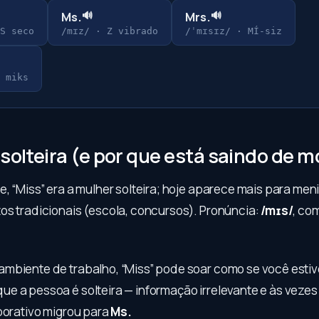
🔊
🔊
Ms.
Mrs.
S seco
/mɪz/
·
Z vibrado
/ˈmɪsɪz/
·
MÍ-siz
·
miks
 solteira (e por que está saindo de 
, “Miss” era a mulher solteira; hoje aparece mais para men
os tradicionais (escola, concursos). Pronúncia:
/mɪs/
, co
mbiente de trabalho, “Miss” pode soar como se você esti
e a pessoa é solteira — informação irrelevante e às vezes
rporativo migrou para
Ms.