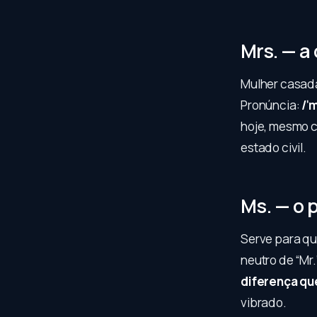
Mrs. — a
Mulher casad
Pronúncia:
/ˈ
hoje, mesmo 
estado civil.
Ms. — o 
Serve para qu
neutro de “Mr.
diferença qu
vibrado.