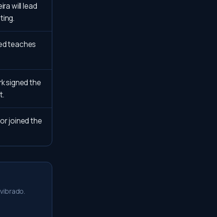
ira will lead
ting.
ed teaches
rk signed the
t.
or joined the
vibrado.