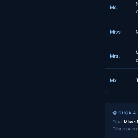
Ms.
Miss
M
Mrs.
Mx.
🎧 OUÇA A
O par
Miss × 
Clique para o