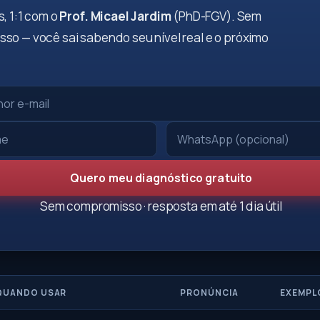
, 1:1 com o
Prof. Micael Jardim
(PhD-FGV). Sem
so — você sai sabendo seu nível real e o próximo
Quero meu diagnóstico gratuito
Sem compromisso · resposta em até 1 dia útil
QUANDO USAR
PRONÚNCIA
EXEMPL