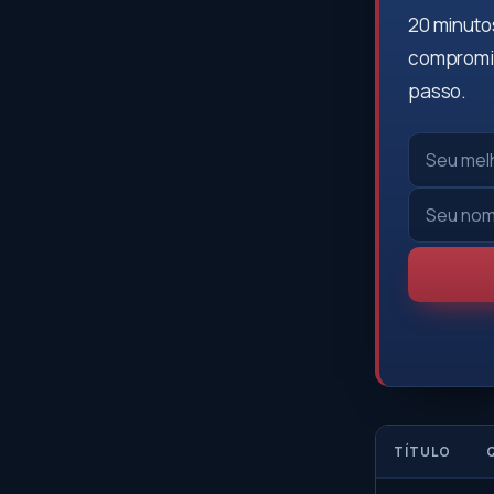
20 minutos
compromis
passo.
TÍTULO