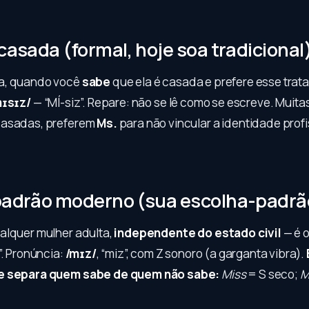
 casada (formal, hoje soa tradicional
a, quando você
sabe
que ela é casada e prefere esse trat
mɪsɪz/
— “MÍ-siz”. Repare: não se lê como se escreve. Muit
casadas, preferem
Ms.
para não vincular a identidade profi
padrão moderno (sua escolha-padrã
alquer mulher adulta,
independente do estado civil
— é o
”. Pronúncia:
/mɪz/
, “miz”, com Z sonoro (a garganta vibra).
e separa quem sabe de quem não sabe:
Miss
= S seco;
M