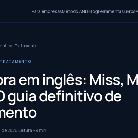
Para empresas
Método ANLF
Blog
Ferramentas
Livros
P
mática · Tratamento
· TRATAMENTO
ra em inglês: Miss, M
 guia definitivo de
mento
o de 2026
Leitura ~
9
min