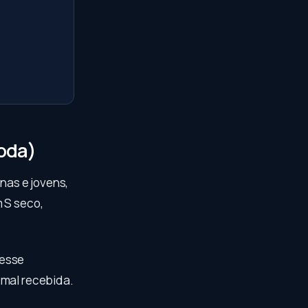
moda)
inas e jovens,
m S seco,
vesse
 mal recebida.