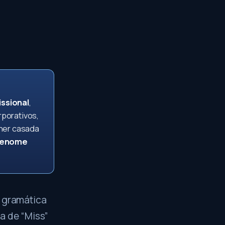
issional
,
rporativos,
her casada
renome
e gramática
a de “Miss”