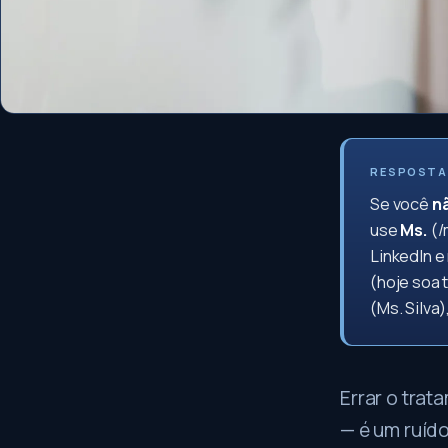
RESPOSTA
Se você
nã
use
Ms.
(/
LinkedIn e
(hoje soa 
(Ms. Silva
Errar o tra
— é um ruído