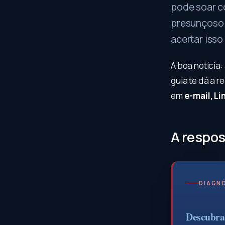
pode soar c
presunçoso 
acertar isso
A boa notícia:
guia te dá a r
em
e-mail, Li
A respos
DIAGNÓ
Descubra 