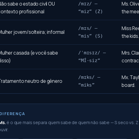
Não sabe o estado civil OU
Ms. Olive
/mɪz/ —
contexto profissional
the mee
“miz” (Z)
Miss Re
/mɪs/ —
ulher jovem/solteira; informal
the kids.
“mis” (S)
Mulher casada (e você sabe
Mrs. Cla
/ˈmɪsɪz/ —
disso)
contrac
“MÍ-siz”
Mx. Tayl
/mɪks/ —
Tratamento neutro de gênero
board.
“miks”
 DIFERENÇA
Ms.
é o que mais separa quem sabe de quem não sabe — S seco vs. Z 
uvir.