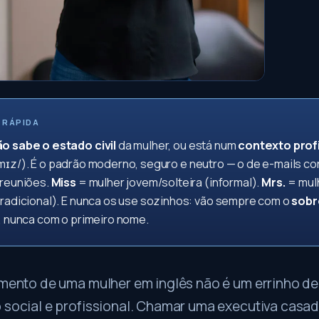
 RÁPIDA
o sabe o estado civil
da mulher, ou está num
contexto prof
mɪz/). É o padrão moderno, seguro e neutro — o de e-mails co
 reuniões.
Miss
= mulher jovem/solteira (informal).
Mrs.
= mul
tradicional). E nunca os use sozinhos: vão sempre com o
sob
), nunca com o primeiro nome.
tamento de uma mulher em inglês não é um errinho d
 social e profissional. Chamar uma executiva casad