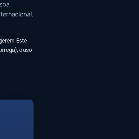
 soa
ternacional,
ugerem. Este
orrega), o uso