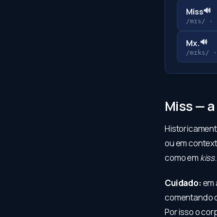
🔊
Miss
/mɪs/
·
🔊
Mx.
/mɪks/
Miss — a
Historicamente
ou em context
como em
kiss
.
Cuidado:
em a
comentando qu
Por isso o co