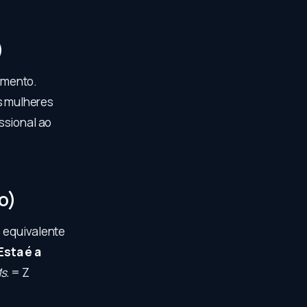
)
amento.
as mulheres
ssional ao
o)
 equivalente
Esta é a
s.
= Z