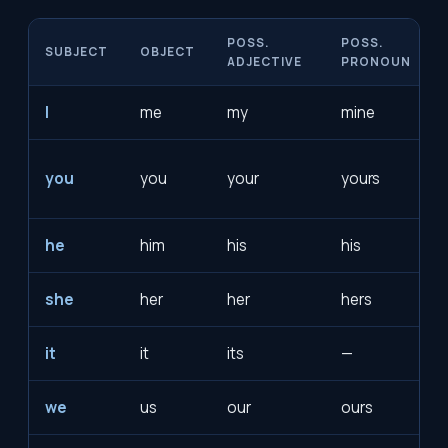
POSS.
POSS.
SUBJECT
OBJECT
ADJECTIVE
PRONOUN
I
me
my
mine
you
you
your
yours
he
him
his
his
she
her
her
hers
it
it
its
—
we
us
our
ours