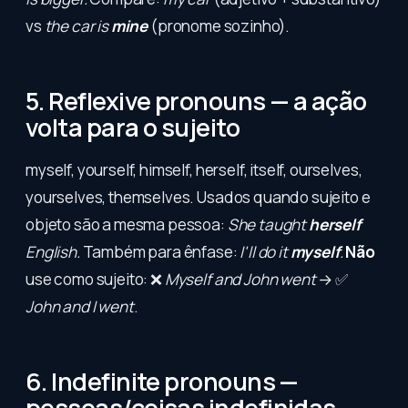
vs
the car is
mine
(pronome sozinho).
5. Reflexive pronouns — a ação
volta para o sujeito
myself, yourself, himself, herself, itself, ourselves,
yourselves, themselves. Usados quando sujeito e
objeto são a mesma pessoa:
She taught
herself
English.
Também para ênfase:
I'll do it
myself
.
Não
use como sujeito: ❌
Myself and John went
→ ✅
John and I went
.
6. Indefinite pronouns —
pessoas/coisas indefinidas