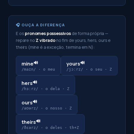
🎧 OUÇA A DIFERENÇA
E os
pronomes possessivos
de forma própria —
repare no
Z vibrado
no fim de yours, hers, ours e
theirs (mine é a exceção, termina em N):
🔊
🔊
mine
yours
/maɪn/
·
o meu
/jɔːrz/
·
o seu · Z
🔊
hers
/hɜːrz/
·
o dela · Z
🔊
ours
/aʊərz/
·
o nosso · Z
🔊
theirs
/ðɛərz/
·
o deles · th+Z