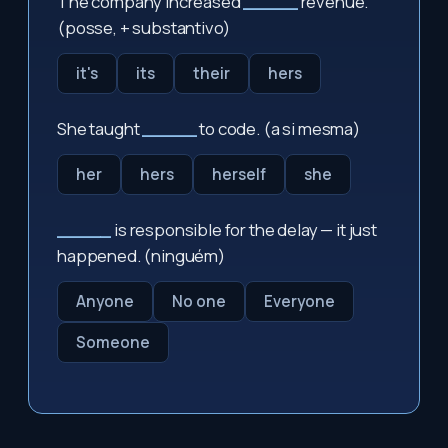
The company increased
_____
revenue.
(posse, + substantivo)
it's
its
their
hers
She taught
_____
to code. (a si mesma)
her
hers
herself
she
_____
is responsible for the delay — it just
happened. (ninguém)
Anyone
No one
Everyone
Someone