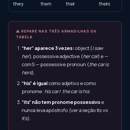
they
them
their
theirs
⚠ REPARE NAS TRÊS ARMADILHAS DA
TABELA
“her” aparece 3 vezes:
object (
I saw
her
), possessive adjective (
her car
) e —
com S — possessive pronoun (
the car is
hers
).
“his” é igual
como adjetivo e como
pronome:
his car
/
the car is his
.
“its” não tem pronome possessivo
e
nunca leva apóstrofo (ver a seção its vs
it's).