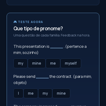
🎮 TESTE AGORA
Que tipo de pronome?
Uma questão de cada família. Feedback na hora.
This presentation is
_____
. (pertence a
mim, sozinho)
my
mine
me
myself
Please send
_____
the contract. (para mim,
objeto)
I
me
my
mine