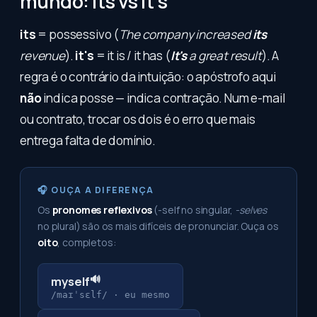
mundo: its vs it's
its
= possessivo (
The company increased
its
revenue
).
it's
= it is / it has (
It's
a great result
). A
regra é o contrário da intuição: o apóstrofo aqui
não
indica posse — indica contração. Num e-mail
ou contrato, trocar os dois é o erro que mais
entrega falta de domínio.
🎧 OUÇA A DIFERENÇA
Os
pronomes reflexivos
(-self no singular,
-selves
no plural) são os mais difíceis de pronunciar. Ouça os
oito
, completos:
🔊
myself
/maɪˈsɛlf/
·
eu mesmo