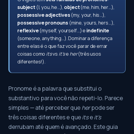
subject
(I, you, he…),
object
(me, him, her…),
possessive adjectives
(my, your, his…),
possessive pronouns
(mine, yours, hers…),
reflexive
(myself, yourself…) e
indefinite
(someone, anything…). Dominar a diferença
entre elas é o que faz você parar de errar
coisas como
its
vs
it's
e
her
(três usos
diferentes!).
Pronome é a palavra que substitui o
substantivo para você não repeti-lo. Parece
simples — até perceber que
her
pode ser
três coisas diferentes e que
its
e
it's
derrubam até quem é avançado. Este guia