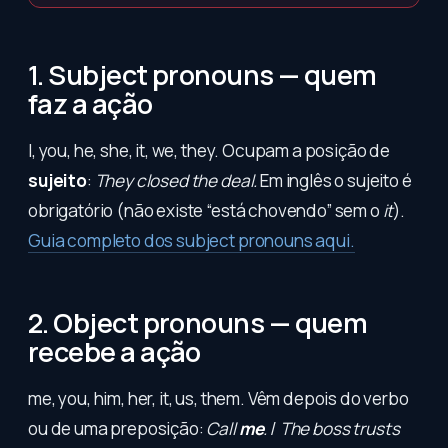
1. Subject pronouns — quem
faz a ação
I, you, he, she, it, we, they. Ocupam a posição de
sujeito
:
They closed the deal.
Em inglês o sujeito é
obrigatório (não existe “está chovendo” sem o
it
).
Guia completo dos subject pronouns aqui.
2. Object pronouns — quem
recebe a ação
me, you, him, her, it, us, them. Vêm depois do verbo
ou de uma preposição:
Call
me
.
/
The boss trusts