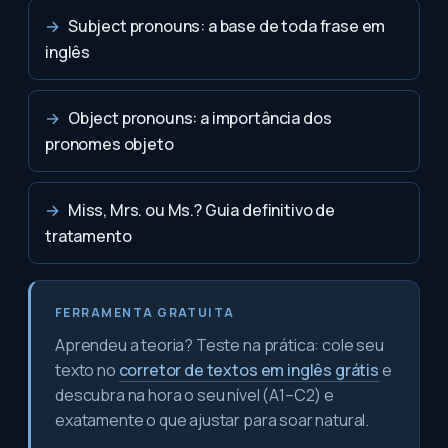
→
Subject pronouns: a base de toda frase em
inglês
→
Object pronouns: a importância dos
pronomes objeto
→
Miss, Mrs. ou Ms.? Guia definitivo de
tratamento
FERRAMENTA GRATUITA
Aprendeu a teoria? Teste na prática: cole seu
texto no
corretor de textos em inglês grátis
e
descubra na hora o seu nível (A1–C2) e
exatamente o que ajustar para soar natural.