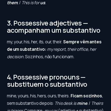
them
.
/
This is for
us
.
3. Possessive adjectives —
acompanham um substantivo
my, your, his, her, its, our, their.
Sempre vêm antes
de um substantivo:
my report
,
their office
,
her
decision
. Sozinhos, não funcionam.
4. Possessive pronouns —
substituem o substantivo
mine, yours, his, hers, ours, theirs.
Ficam sozinhos
,
sem substantivo depois:
This desk is
mine
.
/
Theirs
is bigger.
Compare:
my car
(adjetivo + substantivo)