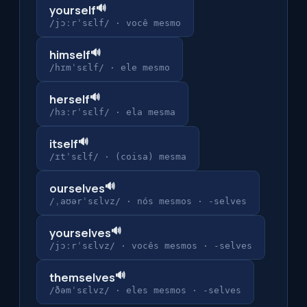
🔊
yourself
/jɔːrˈsɛlf/
·
você mesmo
🔊
himself
/hɪmˈsɛlf/
·
ele mesmo
🔊
herself
/hɜːrˈsɛlf/
·
ela mesma
🔊
itself
/ɪtˈsɛlf/
·
(coisa) mesma
🔊
ourselves
/ˌaʊərˈsɛlvz/
·
nós mesmos · -selves
🔊
yourselves
/jɔːrˈsɛlvz/
·
vocês mesmos · -selves
🔊
themselves
/ðəmˈsɛlvz/
·
eles mesmos · -selves