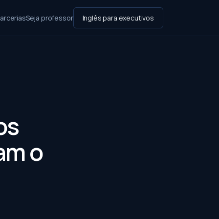
arcerias
Seja professor
Inglês para executivos
os
am o