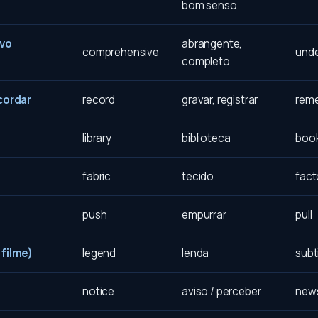
bom senso
vo
abrangente,
comprehensive
unde
completo
cordar
record
gravar, registrar
reme
library
biblioteca
boo
fabric
tecido
fact
push
empurrar
pull
 filme)
legend
lenda
subt
notice
aviso / perceber
new