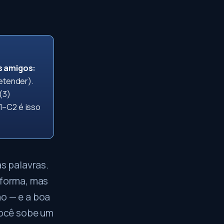
s amigos:
retender).
(3)
C1–C2 é isso
s palavras.
a forma, mas
mo — e a boa
 você sobe um