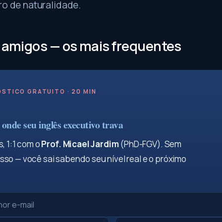
ro de naturalidade.
s amigos — os mais frequentes
STICO GRATUITO · 20 MIN
onde seu inglês executivo trava
, 1:1 com o
Prof. Micael Jardim
(PhD-FGV). Sem
so — você sai sabendo seu nível real e o próximo