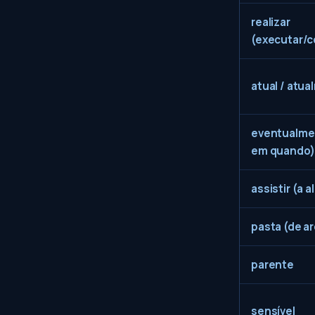
realizar
(executar/c
atual / atu
eventualme
em quando)
assistir (a a
pasta (de a
parente
sensível