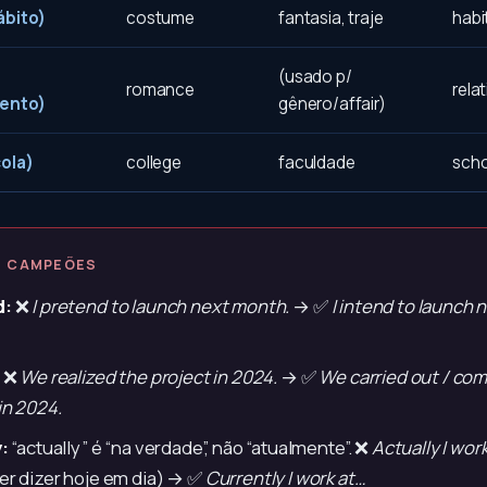
ábito)
costume
fantasia, traje
habi
(usado p/
romance
rela
mento)
gênero/affair)
cola)
college
faculdade
sch
S CAMPEÕES
d:
❌
I pretend to launch next month.
→ ✅
I intend to launch 
❌
We realized the project in 2024.
→ ✅
We carried out / co
in 2024.
:
“actually” é “na verdade”, não “atualmente”. ❌
Actually I wor
er dizer hoje em dia) → ✅
Currently I work at…