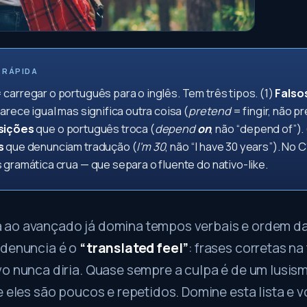
 RÁPIDA
 carregar o português para o inglês. Tem três tipos. (1)
Falso
arece igual mas significa outra coisa (
pretend
= fingir, não p
sições
que o português troca (
depend
on
, não “depend of”). 
s
que denunciam tradução (
I'm 30
, não “I have 30 years”). No 
 gramática crua — que separa o fluente do nativo-like.
ao avançado já domina tempos verbais e ordem da
 denuncia é o
“translated feel”
: frases corretas n
o nunca diria. Quase sempre a culpa é de um lusis
e eles são poucos e repetidos. Domine esta lista e