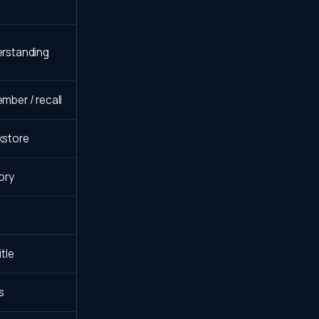
rstanding
mber / recall
kstore
ory
itle
s