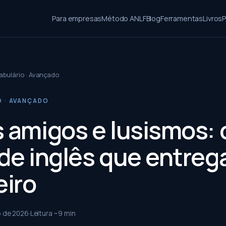
Para empresas
Método ANLF
Blog
Ferramentas
Livros
P
abulário · Avançado
 · AVANÇADO
s amigos e lusismos: 
 de inglês que entreg
eiro
o de 2026
Leitura ~
9
min