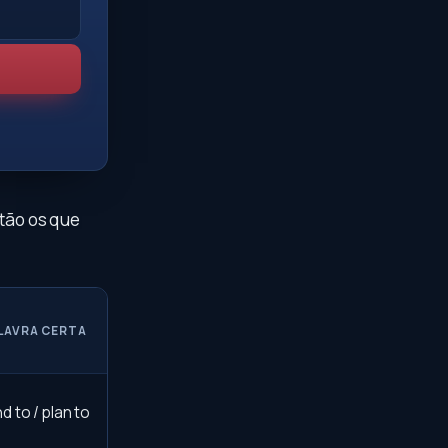
stão os que
LAVRA CERTA
nd to / plan to