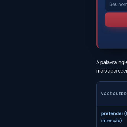
A palavra ingl
mais aparecem
VOCÊ QUER D
pretender (
intenção)