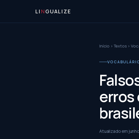
LI
N
GUALIZE
Início
›
Textos
›
Voc
VOCABULÁRIO
Falso
erros
brasil
Atualizado em
junh