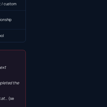
t / custom
tionship
ool
next
mpleted the
k at…
(se