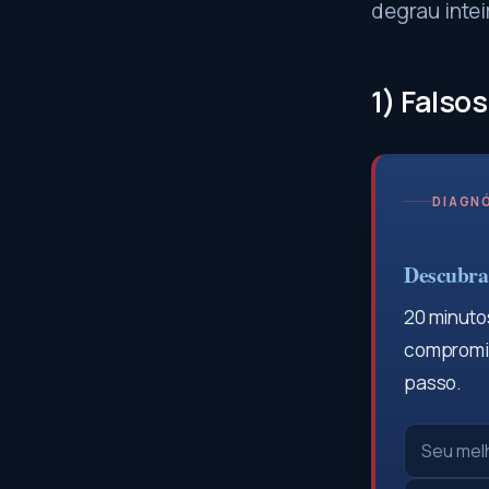
degrau intei
1) Falso
DIAGNÓ
Descubra 
20 minutos
compromis
passo.