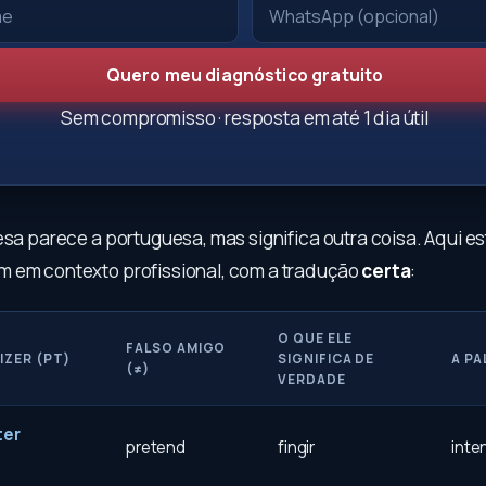
Quero meu diagnóstico gratuito
Sem compromisso · resposta em até 1 dia útil
esa parece a portuguesa, mas significa outra coisa. Aqui e
 em contexto profissional, com a tradução
certa
:
O QUE ELE
FALSO AMIGO
IZER (PT)
SIGNIFICA DE
A PA
(≠)
VERDADE
ter
pretend
fingir
inte