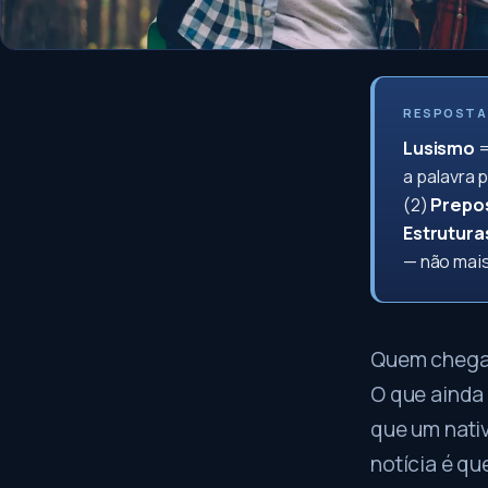
RESPOSTA
Lusismo
=
a palavra p
(2)
Prepo
Estrutura
— não mais
Quem chega 
O que ainda
que um nativ
notícia é qu