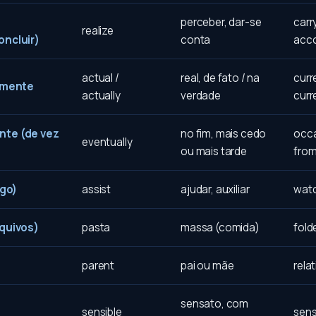
perceber, dar-se
carr
realize
oncluir)
conta
acc
actual /
real, de fato / na
curr
almente
actually
verdade
curr
nte (de vez
no fim, mais cedo
occa
eventually
ou mais tarde
from
lgo)
assist
ajudar, auxiliar
watc
rquivos)
pasta
massa (comida)
fold
parent
pai ou mãe
relat
sensato, com
sensible
sens