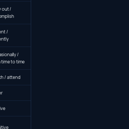
y out /
omplish
ent /
ently
sionally /
 time to time
h / attend
er
ive
itive