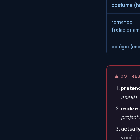
costume (h
romance
(relaciona
colégio (es
⚠ OS TRÊ
preten
month.
realize:
project 
actually
você qu