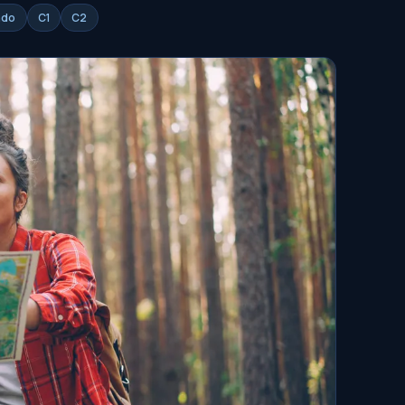
ado
C1
C2