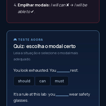
Empilhar modais:
I will can
✘ →
I will be
able to
✔.
🎮 TESTE AGORA
Quiz: escolha o modal certo
Leia a situação e selecione o modal mais
adequado.
You look exhausted. You
_____
rest.
should
can
must
It’s a rule at this lab: you
_____
wear safety
glasses.