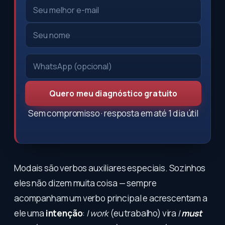
Quero meu diagnóstico gratuito
Sem compromisso · resposta em até 1 dia útil
Modais são verbos auxiliares especiais. Sozinhos
eles não dizem muita coisa — sempre
acompanham um verbo principal e acrescentam a
ele uma
intenção
:
I work
(eu trabalho) vira
I
must