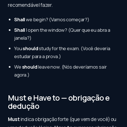
recomendável fazer.
Shall
we begin? (Vamos começar?)
Shall
I open the window? (Quer que eu abra a
janela?)
You
should
study for the exam. (Você deveria
estudar para a prova.)
We
should
leave now. (Nós deveríamos sair
agora.)
Must e Have to — obrigação e
dedução
Must
indica obrigação forte (que vem de você) ou