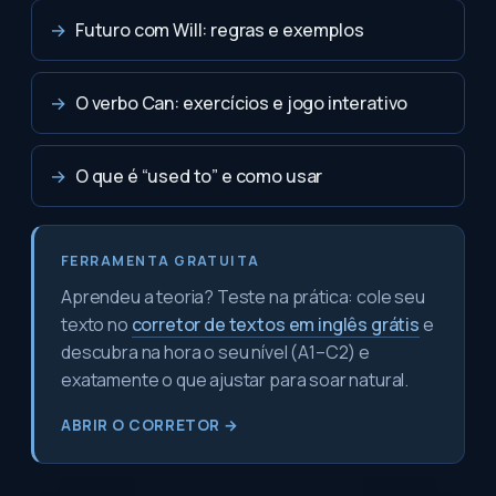
→
Futuro com Will: regras e exemplos
→
O verbo Can: exercícios e jogo interativo
→
O que é “used to” e como usar
FERRAMENTA GRATUITA
Aprendeu a teoria? Teste na prática: cole seu
texto no
corretor de textos em inglês grátis
e
descubra na hora o seu nível (A1–C2) e
exatamente o que ajustar para soar natural.
ABRIR O CORRETOR →