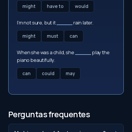
might
have to
would
I’m not sure, but it
_____
rain later.
might
must
can
When she was a child, she
_____
play the
piano beautifully.
can
could
may
Perguntas frequentes