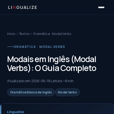
LI
N
GUALIZE
Início
›
Textos
›
Gramática · Modal Verbs
GRAMÁTICA · MODAL VERBS
Modais em Inglês (Modal
Verbs): O Guia Completo
Atualizado em
2026-06-18
Leitura ~
8
min
Gramática Básica de Inglês
Modal Verbs