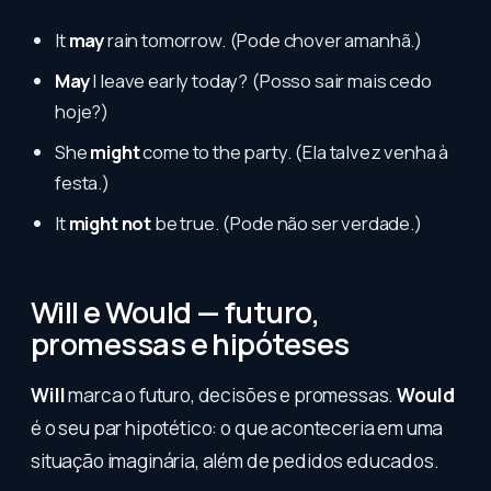
It
may
rain tomorrow. (Pode chover amanhã.)
May
I leave early today? (Posso sair mais cedo
hoje?)
She
might
come to the party. (Ela talvez venha à
festa.)
It
might not
be true. (Pode não ser verdade.)
Will e Would — futuro,
promessas e hipóteses
Will
marca o futuro, decisões e promessas.
Would
é o seu par hipotético: o que aconteceria em uma
situação imaginária, além de pedidos educados.