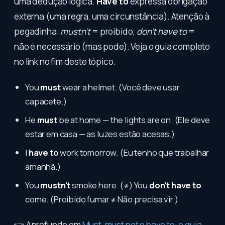
uma dedução lógica.
Have to
expressa obrigação
externa (uma regra, uma circunstância). Atenção à
pegadinha:
mustn’t
= proibido;
don’t have to
=
não é necessário (mas pode). Veja o guia completo
no link no fim deste tópico.
You
must
wear a helmet. (Você deve usar
capacete.)
He
must
be at home — the lights are on. (Ele deve
estar em casa — as luzes estão acesas.)
I
have to
work tomorrow. (Eu tenho que trabalhar
amanhã.)
You
mustn’t
smoke here. (≠) You
don’t have to
come. (Proibido fumar ≠ Não precisa vir.)
👉 Aprofunde em
Must, must not e have to: o guia