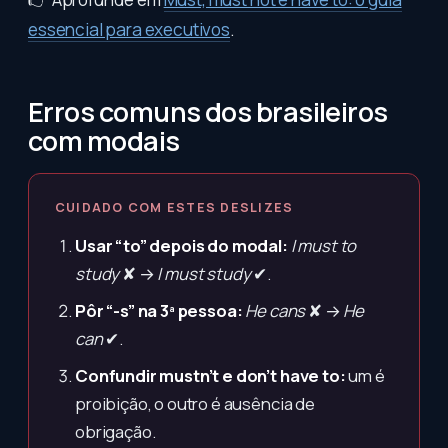
essencial para executivos
.
Erros comuns dos brasileiros
com modais
CUIDADO COM ESTES DESLIZES
Usar “to” depois do modal:
I must to
study
✘ →
I must study
✔.
Pôr “-s” na 3ª pessoa:
He cans
✘ →
He
can
✔.
Confundir mustn’t e don’t have to:
um é
proibição, o outro é ausência de
obrigação.