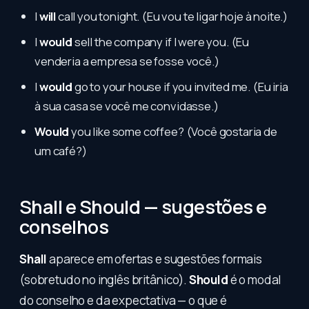
I
will
call you tonight. (Eu vou te ligar hoje à noite.)
I
would
sell the company if I were you. (Eu
venderia a empresa se fosse você.)
I
would
go to your house if you invited me. (Eu iria
à sua casa se você me convidasse.)
Would
you like some coffee? (Você gostaria de
um café?)
Shall e Should — sugestões e
conselhos
Shall
aparece em ofertas e sugestões formais
(sobretudo no inglês britânico).
Should
é o modal
do conselho e da expectativa — o que é