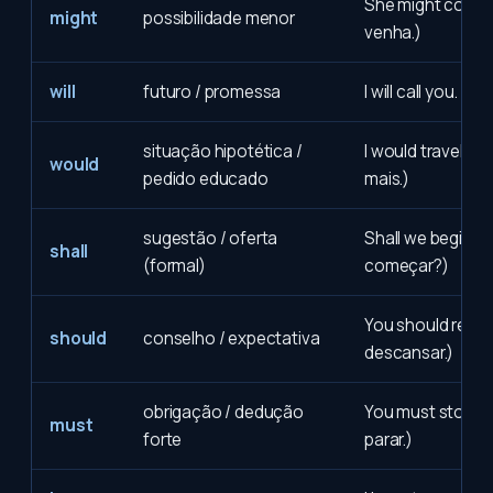
She might come. 
might
possibilidade menor
venha.)
will
futuro / promessa
I will call you. (Eu
situação hipotética /
I would travel mor
would
pedido educado
mais.)
sugestão / oferta
Shall we begin?
shall
(formal)
começar?)
You should rest.
should
conselho / expectativa
descansar.)
obrigação / dedução
You must stop. (
must
forte
parar.)