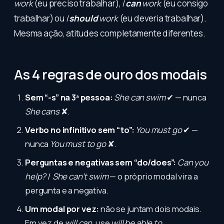
work
(eu preciso trabalhar),
I
can
work
(eu consigo
trabalhar) ou
I
should
work
(eu deveria trabalhar).
Mesma ação, atitudes completamente diferentes.
As 4 regras de ouro dos modais
Sem “-s” na 3ª pessoa:
She can swim
✔ — nunca
She cans
✘.
Verbo no infinitivo sem “to”:
You must go
✔ —
nunca
You must to go
✘.
Perguntas e negativas sem “do/does”:
Can you
help?
/
She can’t swim
— o próprio modal vira a
pergunta e a negativa.
Um modal por vez:
não se juntam dois modais.
Em vez de
will can
, use
will be able to
.