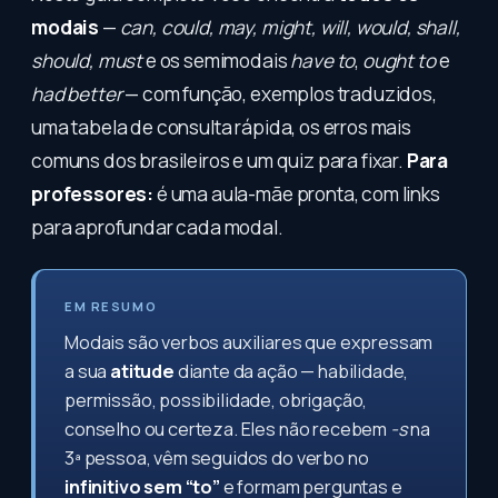
modais
—
can, could, may, might, will, would, shall,
should, must
e os semimodais
have to
,
ought to
e
had better
— com função, exemplos traduzidos,
uma tabela de consulta rápida, os erros mais
comuns dos brasileiros e um quiz para fixar.
Para
professores:
é uma aula-mãe pronta, com links
para aprofundar cada modal.
EM RESUMO
Modais são verbos auxiliares que expressam
a sua
atitude
diante da ação — habilidade,
permissão, possibilidade, obrigação,
conselho ou certeza. Eles não recebem
-s
na
3ª pessoa, vêm seguidos do verbo no
infinitivo sem “to”
e formam perguntas e