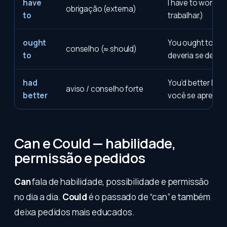
have
I have to work. (
obrigação (externa)
to
trabalhar.)
ought
You ought to apo
conselho (≈ should)
to
deveria se descul
had
You’d better hurr
aviso / conselho forte
better
você se apressar
Can e Could — habilidade,
permissão e pedidos
Can
fala de habilidade, possibilidade e permissão
no dia a dia.
Could
é o passado de “can” e também
deixa pedidos mais educados.