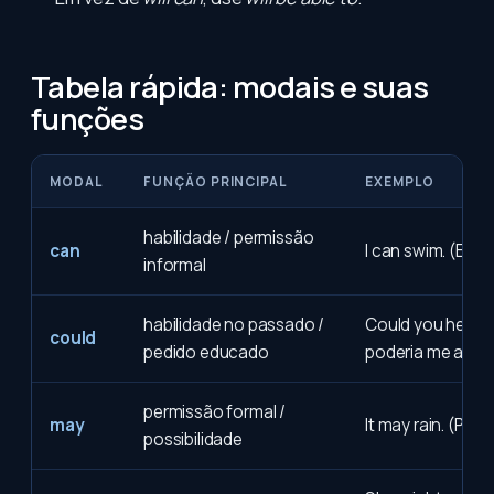
Tabela rápida: modais e suas
funções
MODAL
FUNÇÃO PRINCIPAL
EXEMPLO
habilidade / permissão
can
I can swim. (Eu se
informal
habilidade no passado /
Could you help 
could
pedido educado
poderia me ajuda
permissão formal /
may
It may rain. (Pod
possibilidade