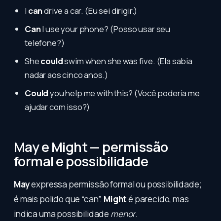
I
can
drive a car. (Eu sei dirigir.)
Can
I use your phone? (Posso usar seu
telefone?)
She
could
swim when she was five. (Ela sabia
nadar aos cinco anos.)
Could
you help me with this? (Você poderia me
ajudar com isso?)
May e Might — permissão
formal e possibilidade
May
expressa permissão formal ou possibilidade;
é mais polido que “can”.
Might
é parecido, mas
indica uma possibilidade
menor
.