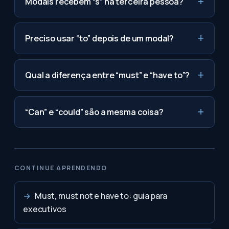
Modais recebem “s” na terceira pessoa?
Preciso usar “to” depois de um modal?
Qual a diferença entre “must” e “have to”?
“Can” e “could” são a mesma coisa?
CONTINUE APRENDENDO
→
Must, must not e have to: guia para
executivos