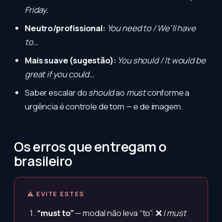
Friday.
Neutro/profissional:
You need to / We'll have
to…
Mais suave (sugestão):
You should / It would be
great if you could…
Saber escalar do
should
ao
must
conforme a
urgência é controle de tom — e de imagem.
Os erros que entregam o
brasileiro
⚠ EVITE ESTES
“must to”
— modal não leva “to”: ❌
I must