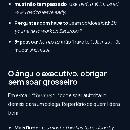
must não tem passado:
use
had to
. ❌
I musted
→ ✅
I had to leave early.
Perguntas com have to
usam do/does/did:
Do
you have to work on Saturday?
3ª pessoa:
he has to
(não “have to”). Já
must
não
muda:
she must
.
O ângulo executivo: obrigar
sem soar grosseiro
Em e-mail,
“You must…”
pode soar autoritário
demais para um colega. Repertório de quem lidera
bem:
Mais firme:
You must / This has to be done by