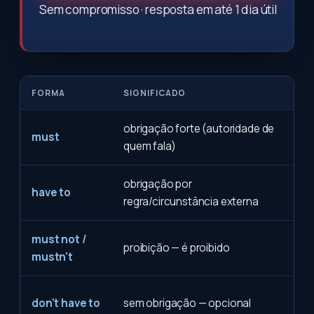
Sem compromisso · resposta em até 1 dia útil
FORMA
SIGNIFICADO
EX
obrigação forte (autoridade de
You
must
quem fala)
her
obrigação por
I h
have to
regra/circunstância externa
bad
must not /
You
proibição — é proibido
mustn't
this
You
don't have to
sem obrigação — opcional
co