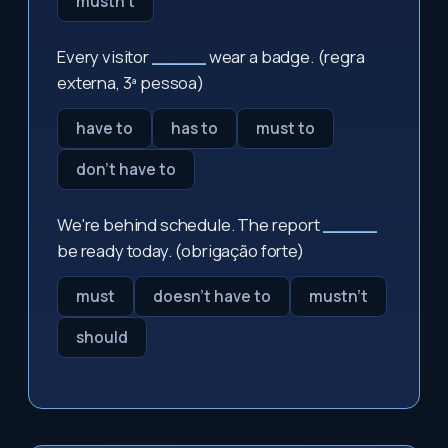
mustn't
Every visitor
_____
wear a badge. (regra
externa, 3ª pessoa)
have to
has to
must to
don't have to
We're behind schedule. The report
_____
be ready today. (obrigação forte)
must
doesn't have to
mustn't
should