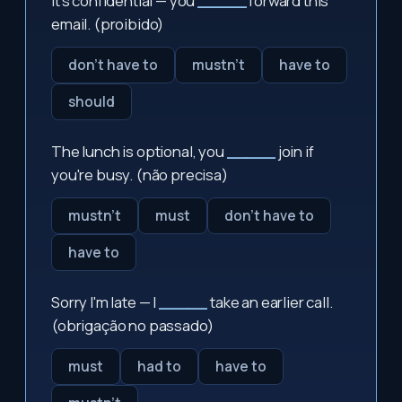
It's confidential — you
_____
forward this
email. (proibido)
don't have to
mustn't
have to
should
The lunch is optional, you
_____
join if
you're busy. (não precisa)
mustn't
must
don't have to
have to
Sorry I'm late — I
_____
take an earlier call.
(obrigação no passado)
must
had to
have to