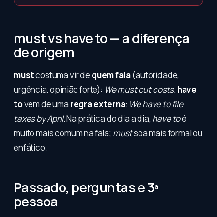
must vs have to — a diferença
de origem
must
costuma vir de
quem fala
(autoridade,
urgência, opinião forte):
We must cut costs.
have
to
vem de uma
regra externa
:
We have to file
taxes by April.
Na prática do dia a dia,
have to
é
muito mais comum na fala;
must
soa mais formal ou
enfático.
Passado, perguntas e 3ª
pessoa