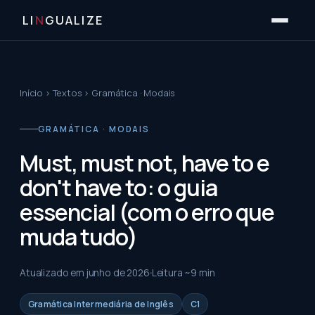
LI
N
GUALIZE
Início
›
Textos
›
Gramática · Modais
GRAMÁTICA · MODAIS
Must, must not, have to e
don't have to: o guia
essencial (com o erro que
muda tudo)
Atualizado em
junho de 2026
Leitura ~
9
min
Gramática Intermediária de Inglês
C1