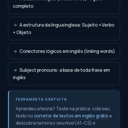
completo
→
A estrutura da língua inglesa: Sujeito + Verbo
+ Objeto
→
Conectores lógicos em inglês (linking words)
→
Subject pronouns: a base de toda frase em
inglês
FERRAMENTA GRATUITA
Aprendeu a teoria? Teste na prática: cole seu
texto no
corretor de textos em inglês grátis
e
descubra na hora o seu nível (A1–C2) e