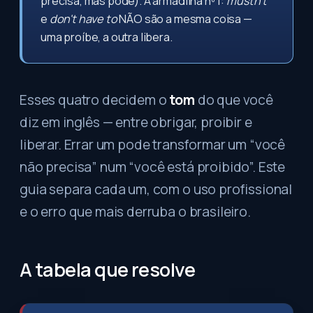
precisa, mas pode). A armadilha nº 1:
mustn't
e
don't have to
NÃO são a mesma coisa —
uma proíbe, a outra libera.
Esses quatro decidem o
tom
do que você
diz em inglês — entre obrigar, proibir e
liberar. Errar um pode transformar um “você
não precisa” num “você está proibido”. Este
guia separa cada um, com o uso profissional
e o erro que mais derruba o brasileiro.
A tabela que resolve