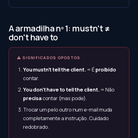
A armadilha nº 1: mustn't ≠
don't have to
⚠ SIGNIFICADOS OPOSTOS
You mustn't tell the client.
= É
proibido
contar.
You don't have to tell the client.
= Não
precisa
contar (mas pode).
Trocar um pelo outro num e-mail muda
completamente a instrução. Cuidado
redobrado.