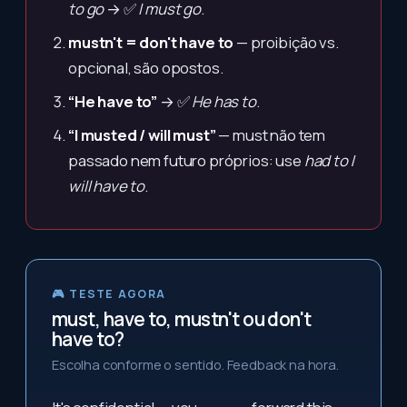
to go
→ ✅
I must go
.
mustn't = don't have to
— proibição vs.
opcional, são opostos.
“He have to”
→ ✅
He has to
.
“I musted / will must”
— must não tem
passado nem futuro próprios: use
had to
/
will have to
.
🎮 TESTE AGORA
must, have to, mustn't ou don't
have to?
Escolha conforme o sentido. Feedback na hora.