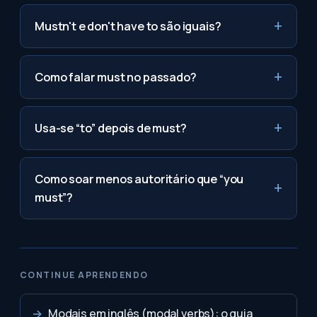
Mustn't e don't have to são iguais?
Como falar must no passado?
Usa-se “to” depois de must?
Como soar menos autoritário que “you
must”?
CONTINUE APRENDENDO
→
Modais em inglês (modal verbs): o guia