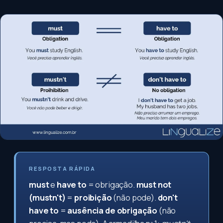
RESPOSTA RÁPIDA
must
e
have to
= obrigação.
must not
(mustn't)
=
proibição
(não pode).
don't
have to
=
ausência de obrigação
(não