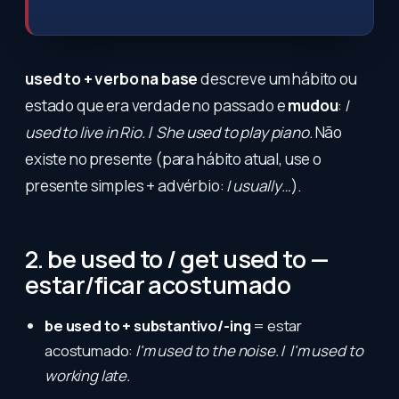
used to + verbo na base
descreve um hábito ou
estado que era verdade no passado e
mudou
:
I
used to live in Rio.
/
She used to play piano.
Não
existe no presente (para hábito atual, use o
presente simples + advérbio:
I usually…
).
2. be used to / get used to —
estar/ficar acostumado
be used to + substantivo/-ing
= estar
acostumado:
I'm used to the noise.
/
I'm used to
working late.