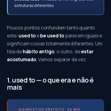
estruturas diferentes.
Poucos pontos confundem tanto quanto
este:
used to
e
be used to
parecem iguais e
significam coisas totalmente diferentes. Um
fala de
hábito antigo
; o outro, de
estar
acostumado
. Vamos separar de vez.
1. used to — o que era e não é
mais
DIAGNÓSTICO GRATUITO · 20 MIN