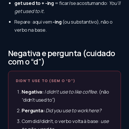
get used to + -ing
= ficar/se acostumando:
You'll
get used to it.
Repare: aqui vem
-ing
(ou substantivo), não o
verbo na base.
Negativa e pergunta (cuidado
com o “d”)
DIDN'T USE TO (SEM O “D”)
Negativa:
I didn't use to like coffee.
(não
“didn't used to”)
Pergunta:
Did you use to work here?
Com did/didn't, o verbo volta à base:
use