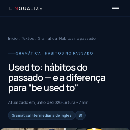
LI
N
GUALIZE
Início
›
Textos
›
Gramática · Hábitos no passado
GRAMÁTICA · HÁBITOS NO PASSADO
Used to: hábitos do
passado — e a diferença
para “be used to”
Atualizado em
junho de 2026
Leitura ~
7
min
Gramática Intermediária de Inglês
B1