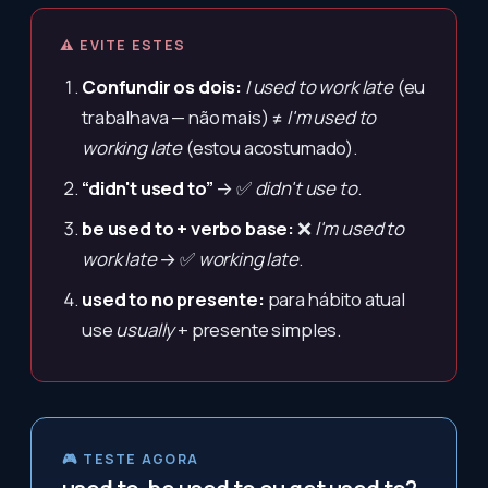
⚠ EVITE ESTES
Confundir os dois:
I used to work late
(eu
trabalhava — não mais) ≠
I'm used to
working late
(estou acostumado).
“didn't used to”
→ ✅
didn't use to
.
be used to + verbo base:
❌
I'm used to
work late
→ ✅
working late
.
used to no presente:
para hábito atual
use
usually
+ presente simples.
🎮 TESTE AGORA