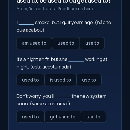
used to, be used to ou get used to?
Atenção à estrutura. Feedback na hora.
I
_____
smoke, but I quit years ago. (hábito
que acabou)
am used to
used to
use to
It's a night shift, but she
_____
working at
night. (está acostumada)
used to
is used to
use to
Don't worry, you'll
_____
the new system
soon. (vai se acostumar)
used to
get used to
use to