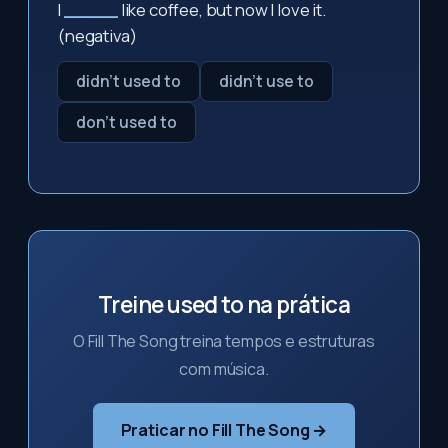
I
_____
like coffee, but now I love it.
(negativa)
didn't used to
didn't use to
don't used to
Treine used to na prática
O Fill The Song treina tempos e estruturas
com música.
Praticar no Fill The Song →