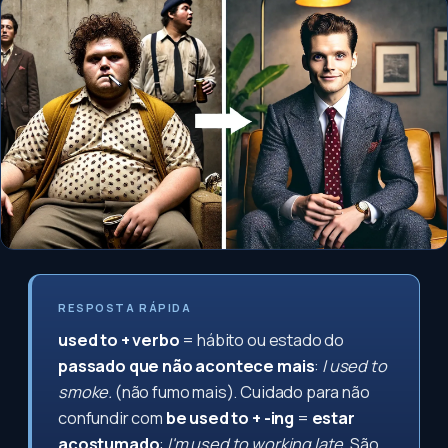
RESPOSTA RÁPIDA
used to + verbo
= hábito ou estado do
passado que não acontece mais
:
I used to
smoke.
(não fumo mais). Cuidado para não
confundir com
be used to + -ing
=
estar
acostumado
:
I'm used to working late.
São