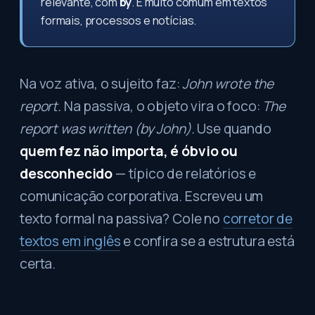
relevante, com
by
. É muito comum em textos
formais, processos e notícias.
Na voz ativa, o sujeito faz:
John wrote the
report.
Na passiva, o objeto vira o foco:
The
report was written (by John).
Use quando
quem fez não importa, é óbvio ou
desconhecido
— típico de relatórios e
comunicação corporativa. Escreveu um
texto formal na passiva? Cole no
corretor de
textos em inglês
e confira se a estrutura está
certa.