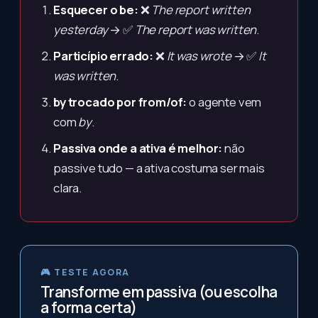
Esquecer o be:
❌
The report written
yesterday
→ ✅
The report was written
.
Particípio errado:
❌
It was wrote
→ ✅
It
was written
.
by trocado por from/of:
o agente vem
com
by
.
Passiva onde a ativa é melhor:
não
passive tudo — a ativa costuma ser mais
clara.
🎮 TESTE AGORA
Transforme em passiva (ou escolha
a forma certa)