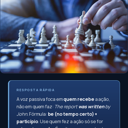
RESPOSTA RÁPIDA
A voz passiva foca em
quem recebe
a ação,
não em quem faz:
The report
was written
by
John.
Fórmula:
be (no tempo certo) +
particípio
. Use quem fez a ação só se for