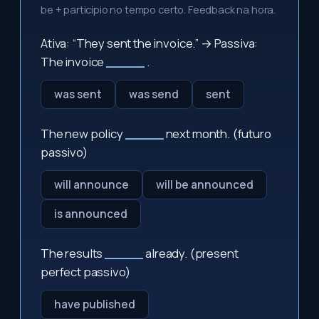
be + particípio no tempo certo. Feedback na hora.
Ativa: “They sent the invoice.” → Passiva:
The invoice
_____
.
was sent
was send
sent
The new policy
_____
next month. (futuro
passivo)
will announce
will be announced
is announced
The results
_____
already. (present
perfect passivo)
have published