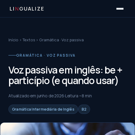
LI
N
GUALIZE
Início
›
Textos
›
Gramática · Voz passiva
GRAMÁTICA · VOZ PASSIVA
Voz passiva em inglês: be +
particípio (e quando usar)
Atualizado em
junho de 2026
Leitura ~
8
min
Gramática Intermediária de Inglês
B2