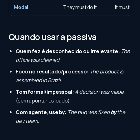
Modal
They must do it.
It must be 
Quando usar a passiva
Quem fez é desconhecido ou irrelevante:
The
office was cleaned.
Foco no resultado/processo:
The product is
assembled in Brazil.
Tom formal/impessoal:
A decision was made.
(sem apontar culpado)
Com agente, use by:
The bug was fixed
by
the
dev team.