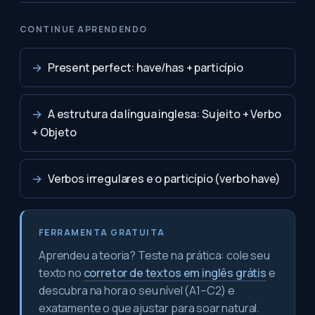
CONTINUE APRENDENDO
→
Present perfect: have/has + particípio
→
A estrutura da língua inglesa: Sujeito + Verbo
+ Objeto
→
Verbos irregulares e o particípio (verbo have)
FERRAMENTA GRATUITA
Aprendeu a teoria? Teste na prática: cole seu
texto no
corretor de textos em inglês grátis
e
descubra na hora o seu nível (A1–C2) e
exatamente o que ajustar para soar natural.