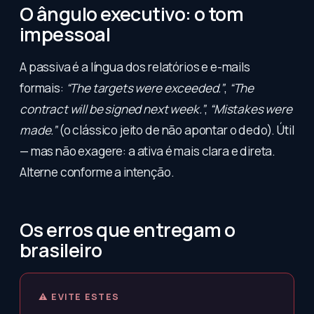
O ângulo executivo: o tom
impessoal
A passiva é a língua dos relatórios e e-mails
formais:
“The targets were exceeded.”
,
“The
contract will be signed next week.”
,
“Mistakes were
made.”
(o clássico jeito de não apontar o dedo). Útil
— mas não exagere: a ativa é mais clara e direta.
Alterne conforme a intenção.
Os erros que entregam o
brasileiro
⚠ EVITE ESTES