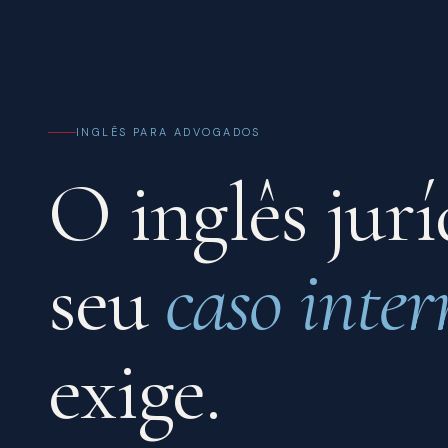
INGLÊS PARA ADVOGADOS
O inglês jurí
seu
caso inter
exige.