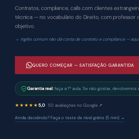
Contratos, compliance, calls com clientes estrangeiro
técnica — no vocabulário do Direito, com professor
objetivo.
Inglês comum não dá conta de contrato e compliance — aqui o
QUERO COMEÇAR — SATISFAÇÃO GARANTIDA
Garantia real:
faça a 1ª aula. Se não gostar, devolvemos s
★★★★★
5,0
· 50 avaliações no Google ↗
Ainda decidindo? Faça o teste de nível grátis (5 min) →