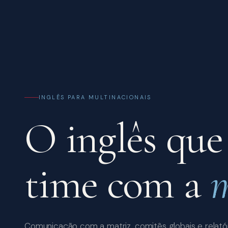
INGLÊS PARA MULTINACIONAIS
O inglês que
time com a
m
Comunicação com a matriz, comitês globais e relatór