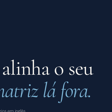
 alinha o seu
atriz lá fora.
ios em inglês