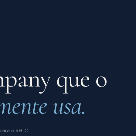
mpany que o
mente usa.
 para o RH. O