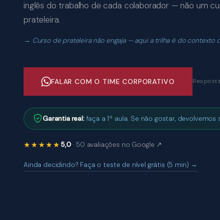
inglês do trabalho de cada colaborador — não um cu
prateleira.
Curso de prateleira não engaja — aqui a trilha é do contexto 
FALAR COM O TIME CORPORATIVO
Resposta
Garantia real:
faça a 1ª aula. Se não gostar, devolvemos s
★★★★★
5,0
· 50 avaliações no Google ↗
Ainda decidindo? Faça o teste de nível grátis (5 min) →