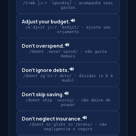
/træk jɔːr ˈspɛndɪŋ/
·
acompanhe seus
gastos
🔊
Adjust your budget.
/əˈdʒʌst jɔːr ˈbʌdʒɪt/
·
ajuste seu
orçamento
🔊
Don't overspend.
/doʊnt ˌoʊvərˈspɛnd/
·
não gaste
demais
🔊
Don't ignore debts.
/doʊnt ɪɡˈnɔːr dɛts/
·
dívidas (o b é
mudo)
🔊
Don't skip saving.
/doʊnt skɪp ˈseɪvɪŋ/
·
não deixe de
poupar
🔊
Don't neglect insurance.
/doʊnt nɪˈɡlɛkt ɪnˈʃʊrəns/
·
não
negligencie o seguro