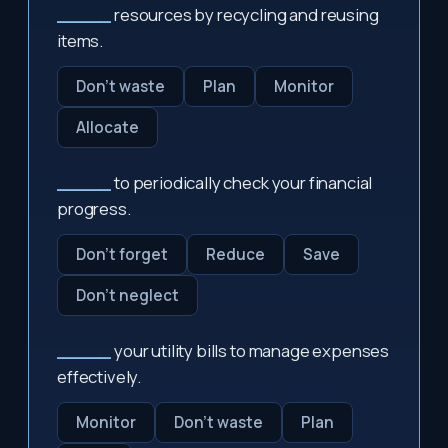
_____
resources by recycling and reusing
items.
Don't waste
Plan
Monitor
Allocate
_____
to periodically check your financial
progress.
Don't forget
Reduce
Save
Don't neglect
_____
your utility bills to manage expenses
effectively.
Monitor
Don't waste
Plan