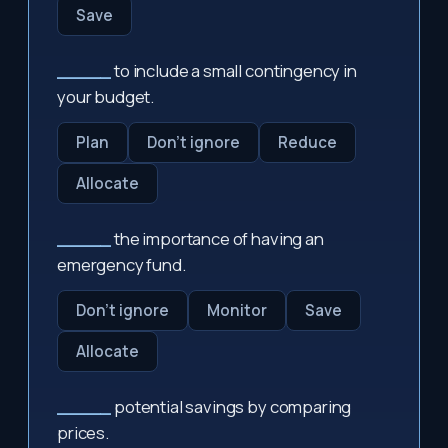
Save
_____
to include a small contingency in
your budget.
Plan
Don't ignore
Reduce
Allocate
_____
the importance of having an
emergency fund.
Don't ignore
Monitor
Save
Allocate
_____
potential savings by comparing
prices.