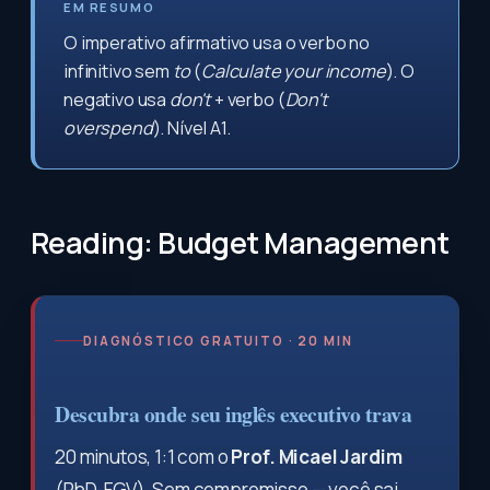
EM RESUMO
O imperativo afirmativo usa o verbo no
infinitivo sem
to
(
Calculate your income
). O
negativo usa
don't
+ verbo (
Don't
overspend
). Nível A1.
Reading: Budget Management
DIAGNÓSTICO GRATUITO · 20 MIN
Descubra onde seu inglês executivo trava
20 minutos, 1:1 com o
Prof. Micael Jardim
(PhD-FGV). Sem compromisso — você sai