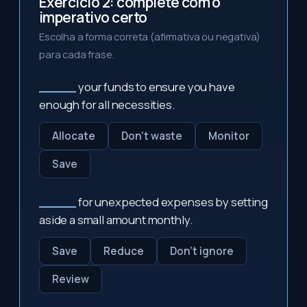
Exercício 2: complete com o
imperativo certo
Escolha a forma correta (afirmativa ou negativa)
para cada frase.
_____
your funds to ensure you have
enough for all necessities.
Allocate
Don't waste
Monitor
Save
_____
for unexpected expenses by setting
aside a small amount monthly.
Save
Reduce
Don't ignore
Review