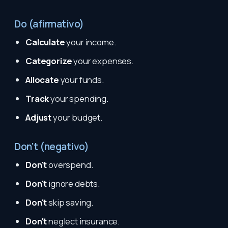
Do (afirmativo)
Calculate
your income.
Categorize
your expenses.
Allocate
your funds.
Track
your spending.
Adjust
your budget.
Don't (negativo)
Don't
overspend.
Don't
ignore debts.
Don't
skip saving.
Don't
neglect insurance.