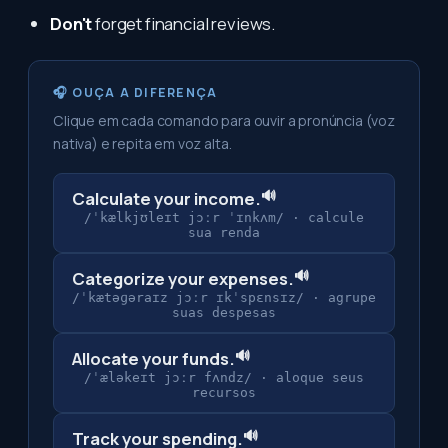
Don't
forget financial reviews.
🎧 OUÇA A DIFERENÇA
Clique em cada comando para ouvir a pronúncia (voz
nativa) e repita em voz alta.
🔊
Calculate your income.
/ˈkælkjʊleɪt jɔːr ˈɪnkʌm/
·
calcule
sua renda
🔊
Categorize your expenses.
/ˈkætəɡəraɪz jɔːr ɪkˈspɛnsɪz/
·
agrupe
suas despesas
🔊
Allocate your funds.
/ˈæləkeɪt jɔːr fʌndz/
·
aloque seus
recursos
🔊
Track your spending.