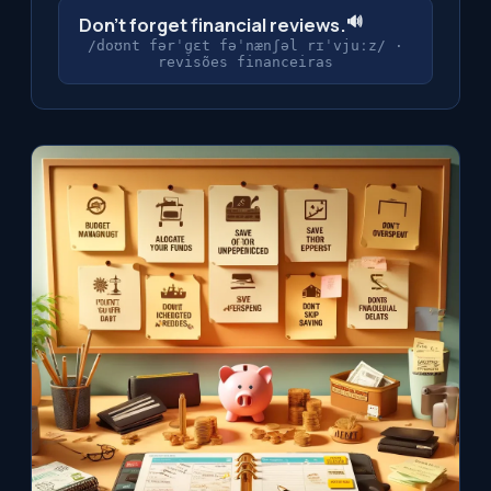
🔊
Don't forget financial reviews.
/doʊnt fərˈɡɛt fəˈnænʃəl rɪˈvjuːz/
·
revisões financeiras