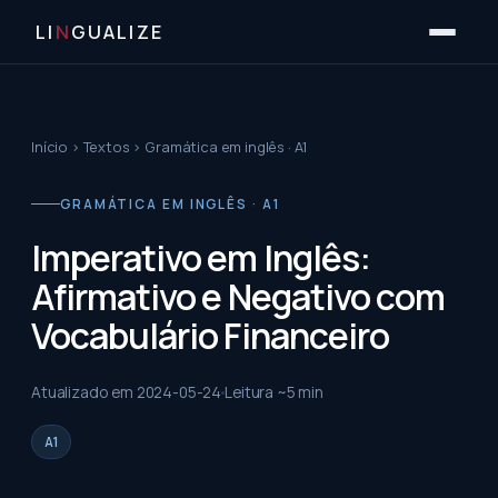
LI
N
GUALIZE
Início
›
Textos
›
Gramática em inglês · A1
GRAMÁTICA EM INGLÊS · A1
Imperativo em Inglês:
Afirmativo e Negativo com
Vocabulário Financeiro
Atualizado em
2024-05-24
Leitura ~
5
min
A1