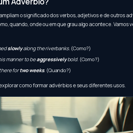
 um Advérbio?
ampliam o significado dos verbos, adjetivos e de outros ad
mo, quando, onde ou em que grau algo acontece. Vamos v
hed
slowly
along the riverbanks.
(Como?)
his manner to be
aggressively
bold.
(Como?)
there for
two weeks
.
(Quando?)
explorar como formar advérbios e seus diferentes usos.