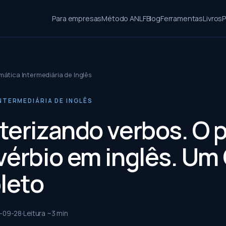
Para empresas
Método ANLF
Blog
Ferramentas
Livros
P
ática Intermediária de Inglês
NTERMEDIÁRIA DE INGLÊS
terizando verbos. O 
vérbio em inglês. Um
leto
-09-28
Leitura ~
3
min