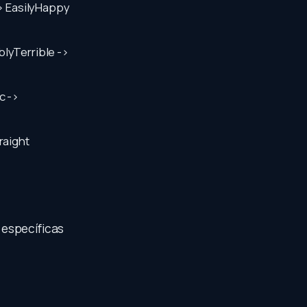
 -> EasilyHappy
blyTerrible ->
c ->
raight
 específicas