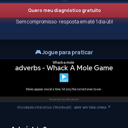
Quero meu diagnóstico gratuito
Sem compromisso · resposta em até 1 dia útil
🎮
Jogue para praticar
Atividade interativa (Wordwall)
·
abrir em tela cheia ↗