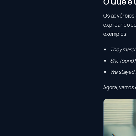
O Que é
Os advérbios 
explicando co
exemplos:
They marc
She found 
We stayed 
Agora, vamos 