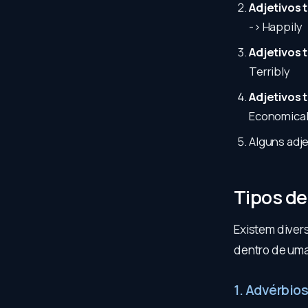
Adjetivos 
-> Happily
Adjetivos 
Terribly
Adjetivos 
Economical
Alguns adje
Tipos de
Existem diver
dentro de uma 
1. Advérbio