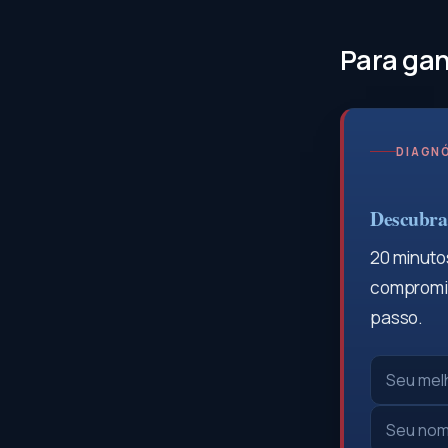
Para gan
DIAGNÓ
Descubra 
20 minutos
compromis
passo.