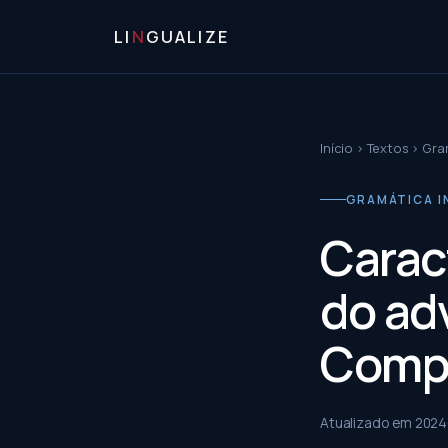
LI
N
GUALIZE
Início
›
Textos
›
Gram
GRAMÁTICA I
Carac
do ad
Comp
Atualizado em
2024