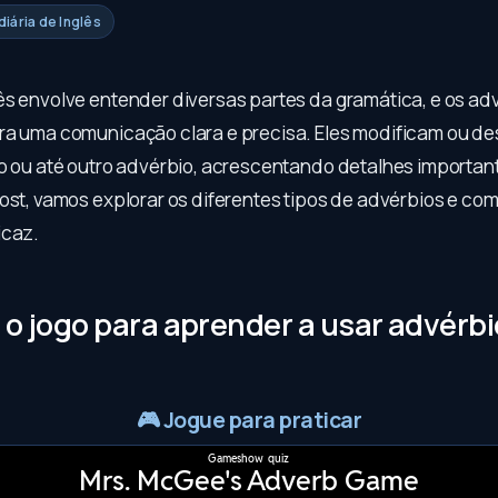
iária de Inglês
ês envolve entender diversas partes da gramática, e os ad
ra uma comunicação clara e precisa. Eles modificam ou 
vo ou até outro advérbio, acrescentando detalhes importan
ost, vamos explorar os diferentes tipos de advérbios e como
icaz.
 o jogo para aprender a usar advérb
🎮
Jogue para praticar