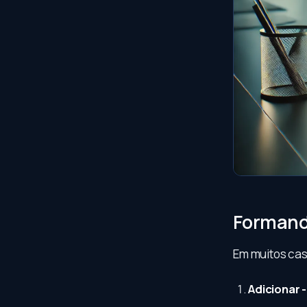
Formando
Em muitos cas
Adicionar -