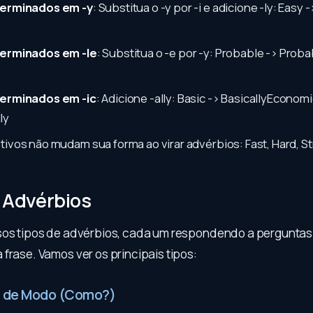
terminados em -y
: Substitua o -y por -i e adicione -ly: Easy
terminados em -le
: Substitua o -e por -y: Probable -> Proba
terminados em -ic
: Adicione -ally: Basic -> BasicallyEconomi
ly
tivos não mudam sua forma ao virar advérbios: Fast, Hard, St
 Advérbios
sos tipos de advérbios, cada um respondendo a perguntas
frase. Vamos ver os principais tipos:
s de Modo (Como?)