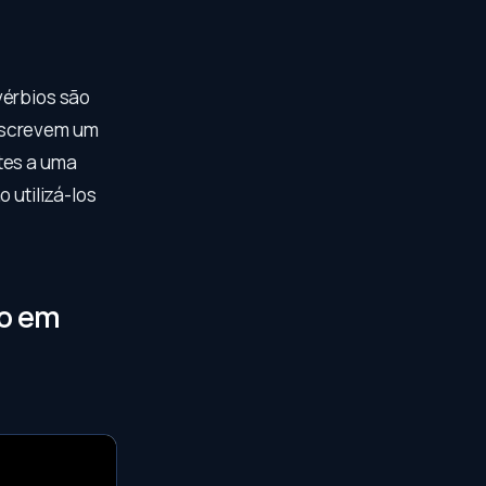
vérbios são
descrevem um
tes a uma
 utilizá-los
io em