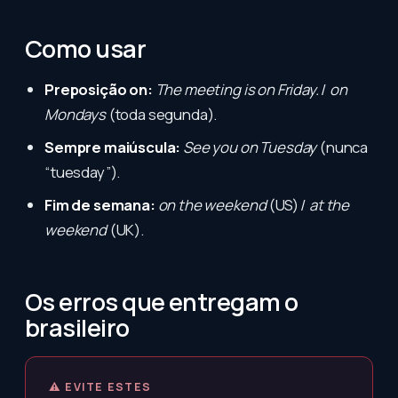
Como usar
Preposição on:
The meeting is on Friday.
/
on
Mondays
(toda segunda).
Sempre maiúscula:
See you on Tuesday
(nunca
“tuesday”).
Fim de semana:
on the weekend
(US) /
at the
weekend
(UK).
Os erros que entregam o
brasileiro
⚠ EVITE ESTES