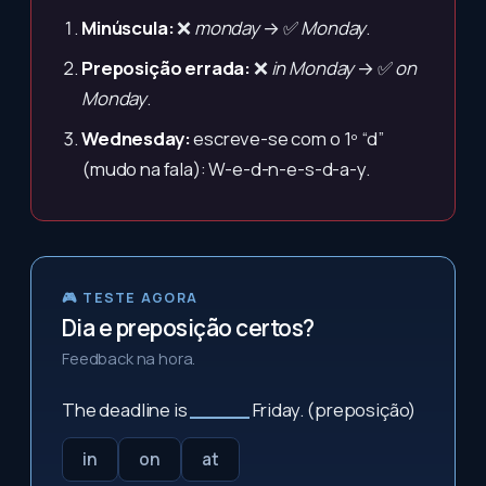
Minúscula:
❌
monday
→ ✅
Monday
.
Preposição errada:
❌
in Monday
→ ✅
on
Monday
.
Wednesday:
escreve-se com o 1º “d”
(mudo na fala): W-e-d-n-e-s-d-a-y.
🎮 TESTE AGORA
Dia e preposição certos?
Feedback na hora.
The deadline is
_____
Friday. (preposição)
in
on
at