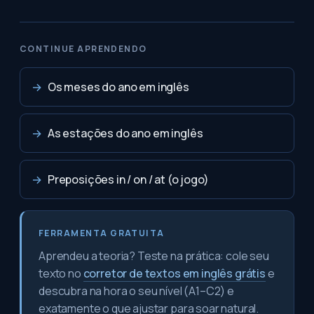
CONTINUE APRENDENDO
→
Os meses do ano em inglês
→
As estações do ano em inglês
→
Preposições in / on / at (o jogo)
FERRAMENTA GRATUITA
Aprendeu a teoria? Teste na prática: cole seu
texto no
corretor de textos em inglês grátis
e
descubra na hora o seu nível (A1–C2) e
exatamente o que ajustar para soar natural.