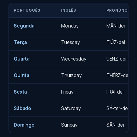
PORTUGUÊS
INGLÊS
PRONÚNCIA (A
Segunda
Monday
MÂN-dei
Terça
Tuesday
TIÚZ-dei
Quarta
Wednesday
UÉNZ-dei (1º 
Quinta
Thursday
THÊRZ-dei
Sexta
Friday
FRÁI-dei
Sábado
Saturday
SÁ-ter-dei
Domingo
Sunday
SÂN-dei