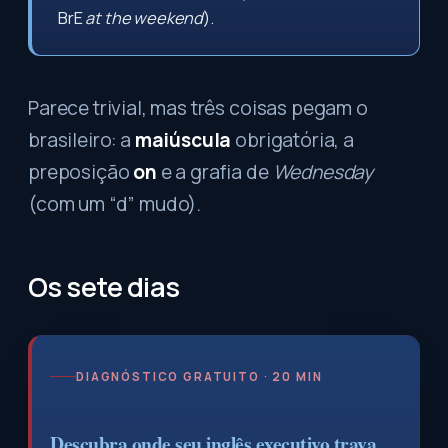
BrE
at the weekend
).
Parece trivial, mas três coisas pegam o
brasileiro: a
maiúscula
obrigatória, a
preposição
on
e a grafia de
Wednesday
(com um “d” mudo).
Os sete dias
DIAGNÓSTICO GRATUITO · 20 MIN
Descubra onde seu inglês executivo trava