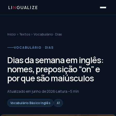
LI
N
GUALIZE
Início
›
Textos
›
Vocabulário · Dias
VOCABULÁRIO · DIAS
Dias da semana em inglês:
nomes, preposição “on” e
por que são maiúsculos
Atualizado em
junho de 2026
Leitura ~
5
min
Vocabulário Básico Inglês
A1