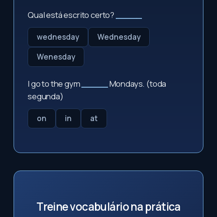
Qual está escrito certo?
_____
wednesday
Wednesday
Wenesday
I go to the gym
_____
Mondays. (toda
segunda)
on
in
at
Treine vocabulário na prática