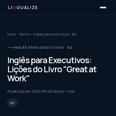
LI
N
GUALIZE
Início
›
Textos
›
Inglês para executivos · B2
INGLÊS PARA EXECUTIVOS · B2
Inglês para Executivos:
Lições do Livro "Great at
Work"
Atualizado em
2023-09-29
Leitura ~
1
min
B2