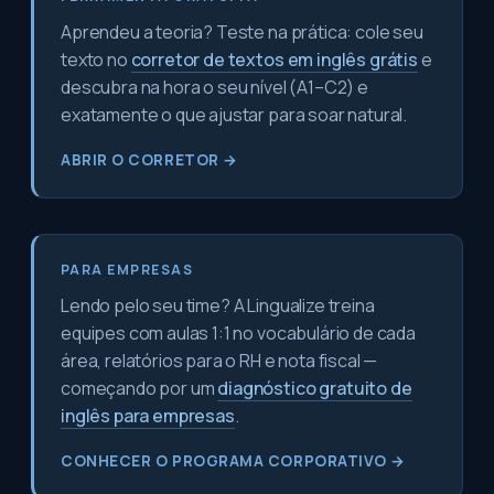
Aprendeu a teoria? Teste na prática: cole seu
texto no
corretor de textos em inglês grátis
e
descubra na hora o seu nível (A1–C2) e
exatamente o que ajustar para soar natural.
ABRIR O CORRETOR →
PARA EMPRESAS
Lendo pelo seu time? A Lingualize treina
equipes com aulas 1:1 no vocabulário de cada
área, relatórios para o RH e nota fiscal —
começando por um
diagnóstico gratuito de
inglês para empresas
.
CONHECER O PROGRAMA CORPORATIVO →