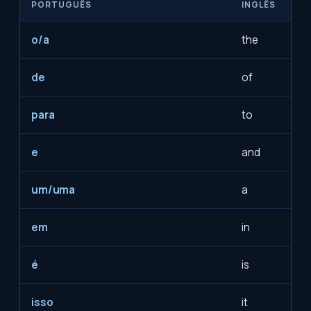
PORTUGUÊS
INGLÊS
o/a
the
de
of
para
to
e
and
um/uma
a
em
in
é
is
isso
it