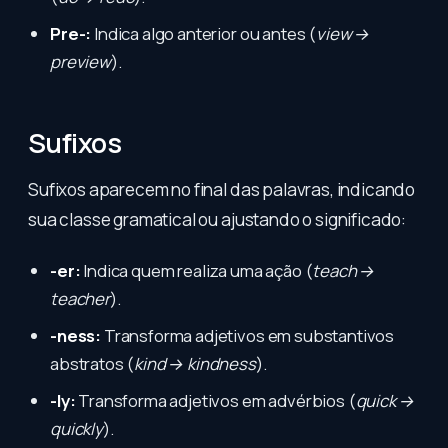
Pre-:
Indica algo anterior ou antes (
view →
preview
).
Sufixos
Sufixos aparecem no final das palavras, indicando
sua classe gramatical ou ajustando o significado:
-er:
Indica quem realiza uma ação (
teach →
teacher
).
-ness:
Transforma adjetivos em substantivos
abstratos (
kind → kindness
).
-ly:
Transforma adjetivos em advérbios (
quick →
quickly
).