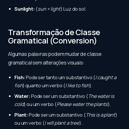
Sunlight:
(
sun + light
) Luz do sol.
Transformação de Classe
Gramatical (Conversion)
Algumas palavras podem mudar de classe
gramatical sem alterações visuais:
Fish:
Pode ser tanto um substantivo (
I caught a
fish
) quanto um verbo (
I like to fish
).
Water:
Pode ser um substantivo (
The water is
cold
) ou um verbo (
Please water the plants
).
Plant:
Pode ser um substantivo (
This is a plant
)
ou um verbo (
I will plant a tree
).