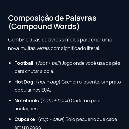
Composição de Palavras
(Compound Words)
Combine duas palavras simples para criar uma
nova, muitas vezes com significado literal:
Football:
(
foot + ball
) Jogo onde você usa os pés
para chutar a bola.
Hot Dog:
(
hot + dog
) Cachorro-quente, um prato
popular nos EUA.
Notebook:
(
note + book
) Caderno para
anotações.
Cupcake:
(
cup + cake
) Bolo pequeno que cabe
em um copo.