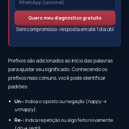
Quero meu diagnóstico gratuito
Sem compromisso · resposta em até 1 dia útil
Prefixos são adicionados ao início das palavras
para ajustar seu significado. Conhecendo os
prefixos mais comuns, você pode identificar
padrões:
Un-:
Indica o oposto ou negação (
happy →
unhappy
).
Re-:
Indica repetição ou algo feito novamente
(
do → redo
).