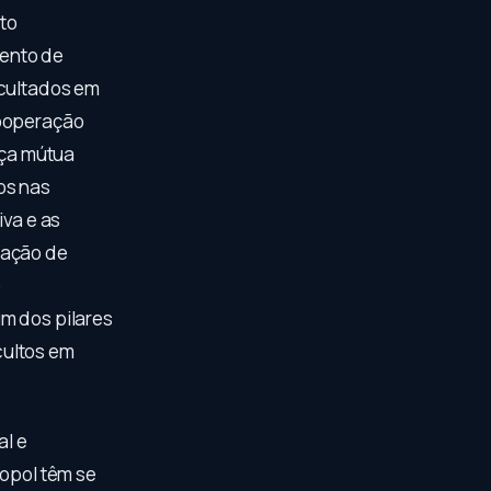
to
mento de
ocultados em
cooperação
nça mútua
os nas
iva e as
ração de
o
m dos pilares
cultos em
al e
ropol têm se