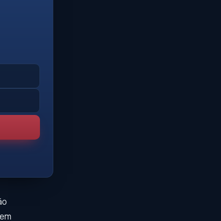
ão
 em