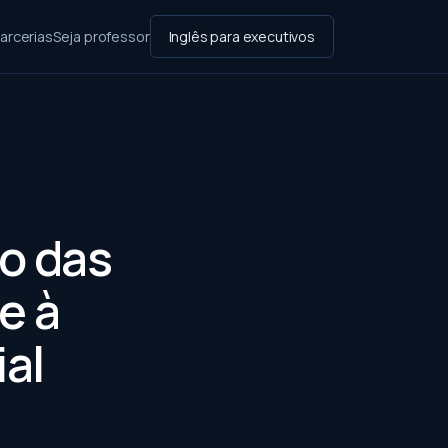
arcerias
Seja professor
Inglês para executivos
ão das
e à
ial