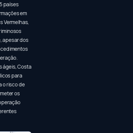
5 países
formações em
es Vermelhas,
criminosos
e, apesar dos
rocedimentos
peração.
s ágeis, Costa
licos para
a o risco de
ometer os
ooperação
erentes