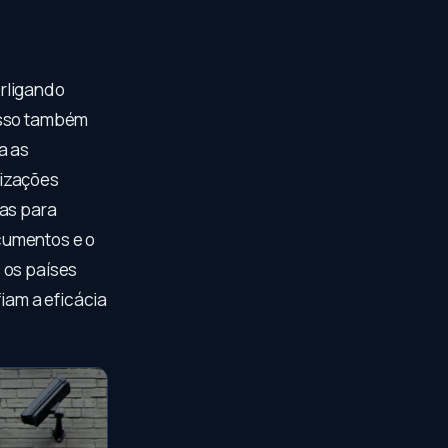
erligando
esso também
a as
nizações
tas para
ocumentos e o
 os países
iam a eficácia