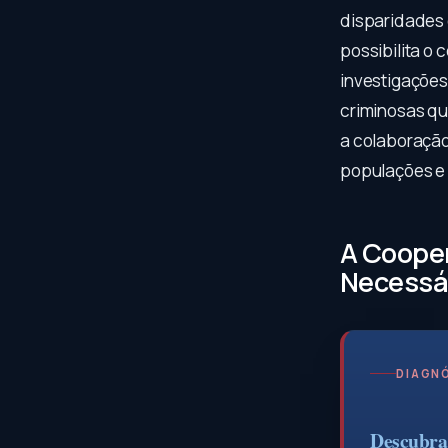
disparidades 
possibilita o
investigações
criminosas qu
a colaboração 
populações e 
A Coope
Necessá
DIAGNÓ
Descubra 