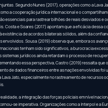
juntas. Segundo Nunes (2017), operações como a Lava Ja
mo a cooperação jurídica internacional e o compartilha
ão essenciais para rastrear bilhões de reais desviados e 
ais. Costa e Soares (2017) apontam que a eficácia dessa 
à existência de acordos bilaterais sólidos, além da confia
es envolvidos. Sousa (2019) observa que, embora os avanç
rnacionais tenham sido significativos, a burocracia excess
s sistemas jurídicos ainda retardam o processo de recupe
ementando essa perspectiva, Castro (2019) ressalta que 
nto de dados financeiros entre as nações envolvidas foi u
 Lava Jato, especialmente no rastreamento de recursos o
is.
ealidade, a integração das forças policiais em nível nacion
 tornou-se imperativa. Organizações como a Interpol e a Eu