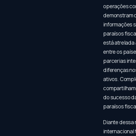
operações con
demonstram co
informações s
paraísos fisc
está atrelada 
entre os país
parcerias inte
diferenças no
ativos. Compl
compartilhame
do sucesso da
paraísos fisca
Diante dessa r
internacional