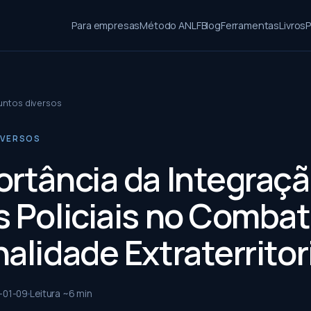
Para empresas
Método ANLF
Blog
Ferramentas
Livros
P
untos diversos
IVERSOS
ortância da Integraç
s Policiais no Combat
alidade Extraterritor
-01-09
Leitura ~
6
min