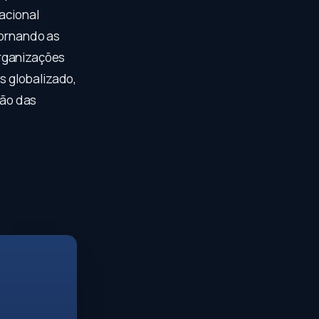
acional
tornando as
organizações
s globalizado,
ção das