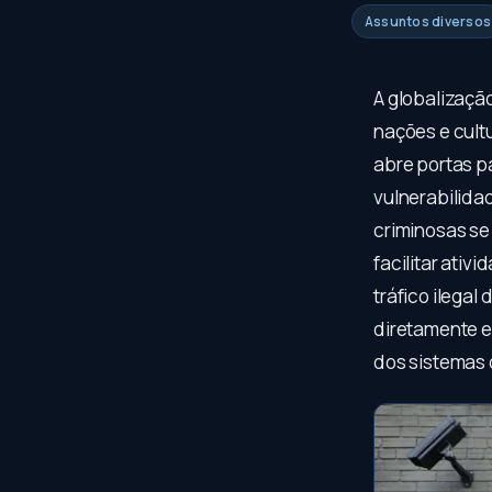
Assuntos diversos
A globalizaçã
nações e cult
abre portas p
vulnerabilida
criminosas se
facilitar ativ
tráfico ilega
diretamente e
dos sistemas 