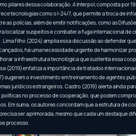
o pilares dessa colaboração. A Interpol, composta por 19
ece tecnologias como o I-24/7, que permite a troca de in
re as polícias, além de emitir notificações, como as Difusõ
ra localizar suspeitos e combater a fuga internacional de 
). Lima Filho (2024) amplia essa discussão ao defender qu
lcançados, há uma necessidade urgente de harmonizar p
elhorar a infraestrutura tecnológica que sustenta essa coo
a (2019) enfatiza a importância de tratados internacionai
7) sugerem o investimento em treinamento de agentes púb
emas jurídicos estrangeiros. Castro (2019) alerta ainda par
s políticas no processo de cooperação, que podem compr
os. Em suma, os autores concordam que a estrutura de c
 precisa ser aprimorada, mesmo que cada um destaque dif
se processo.