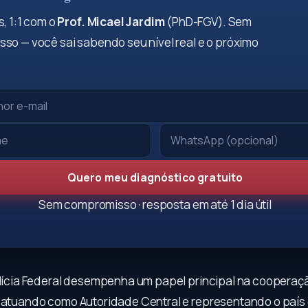
, 1:1 com o
Prof. Micael Jardim
(PhD-FGV). Sem
so — você sai sabendo seu nível real e o próximo
Quero meu diagnóstico gratuito
Sem compromisso · resposta em até 1 dia útil
Polícia Federal desempenha um papel principal na cooperaç
, atuando como Autoridade Central e representando o país