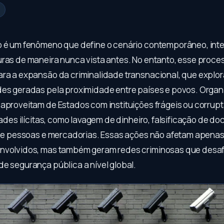
o é um fenômeno que define o cenário contemporâneo, int
uras de maneira nunca vista antes. No entanto, esse proc
ara a expansão da criminalidade transnacional, que explor
des geradas pela proximidade entre países e povos. Orga
 aproveitam de Estados com instituições frágeis ou corrup
idades ilícitas, como lavagem de dinheiro, falsificação de d
l de pessoas e mercadorias. Essas ações não afetam apenas
nvolvidos, mas também geram redes criminosas que desaf
de segurança pública a nível global.