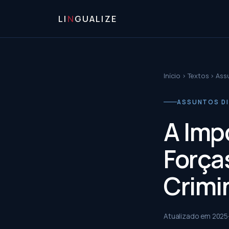
LI
N
GUALIZE
Início
›
Textos
›
Ass
ASSUNTOS D
A Imp
Força
Crimin
Atualizado em
2025