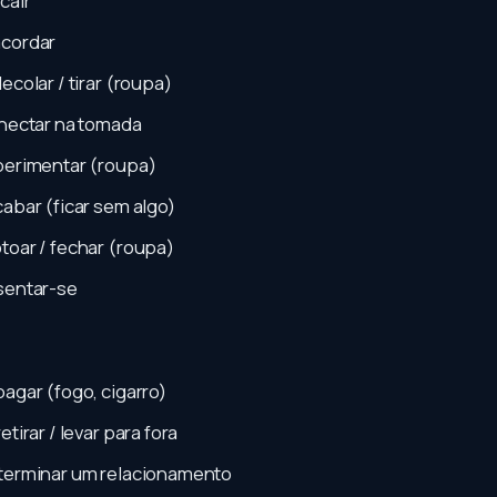
cair
acordar
ecolar / tirar (roupa)
nectar na tomada
perimentar (roupa)
cabar (ficar sem algo)
toar / fechar (roupa)
sentar-se
pagar (fogo, cigarro)
retirar / levar para fora
terminar um relacionamento