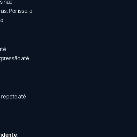
es não
as. Por isso, o
o.
até
xpressão até
le repete até
ondente
.