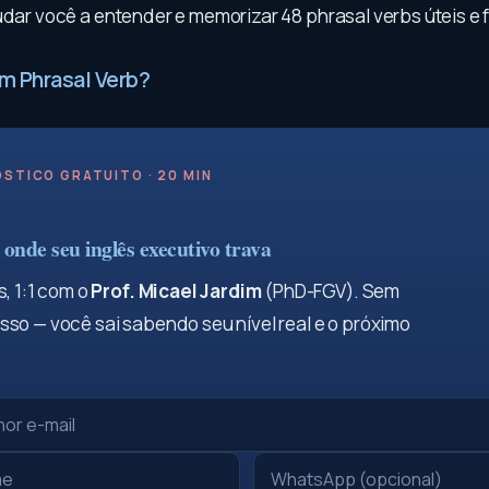
judar você a entender e memorizar 48 phrasal verbs úteis e
um Phrasal Verb?
STICO GRATUITO · 20 MIN
onde seu inglês executivo trava
, 1:1 com o
Prof. Micael Jardim
(PhD-FGV). Sem
so — você sai sabendo seu nível real e o próximo