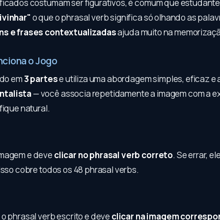
ficados costumam ser figurativos, é comum que estudant
ivinhar"
o que o phrasal verb significa só olhando as palavr
s e frases contextualizadas
ajuda muito na memorizaçã
ciona o Jogo
dido em
3 partes
e utiliza uma abordagem simples, eficaz e 
talista
— você associa repetidamente a imagem com a e
fique natural.
imagem e deve
clicar no phrasal verb correto
. Se errar, e
Isso cobre todos os 48 phrasal verbs.
 o phrasal verb escrito e deve
clicar na imagem corresp