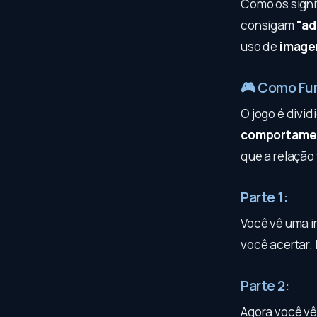
Como os signi
consigam
"ad
uso de
imagen
🎮 Como Fun
O jogo é divi
comportamen
que a relação 
Parte 1:
Você vê uma 
você acertar. 
Parte 2:
Agora você vê