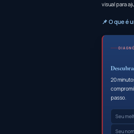
visual para a
📌 O que é 
DIAGNÓ
Descubra 
20 minutos
compromis
passo.