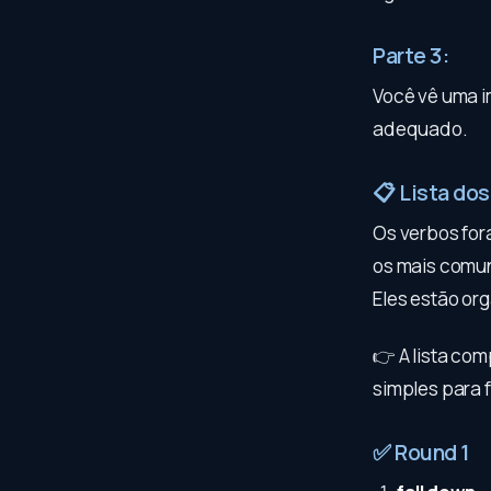
Parte 3:
Você vê uma 
adequado.
📋 Lista dos
Os verbos fo
os mais comuns
Eles estão or
👉 A lista com
simples para 
✅ Round 1