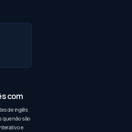
lês com
es de inglês
s que não são
nterativo e