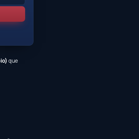
io)
que