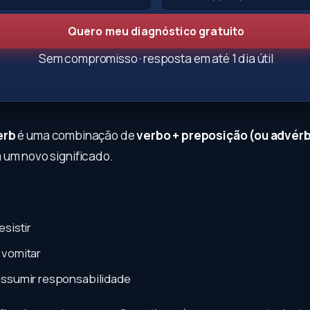
Quero meu diagnóstico gratuito
Sem compromisso · resposta em até 1 dia útil
erb
é uma combinação de
verbo + preposição (ou advérb
 um novo significado.
sistir
 vomitar
ssumir responsabilidade