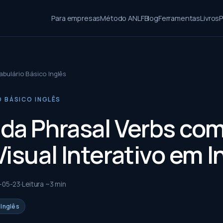
Para empresas
Método ANLF
Blog
Ferramentas
Livros
P
bulário Básico Inglês
 BÁSICO INGLÊS
da Phrasal Verbs co
isual Interativo em I
-05-23
Leitura ~
3
min
 Inglês