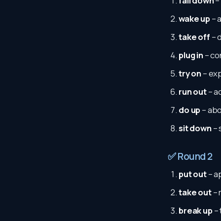
fall down
– 
wake up
– 
take off
– d
plug in
– co
try on
– ex
run out
– a
do up
– abo
sit down
– 
✅ Round 2
put out
– a
take out
– 
break up
– 