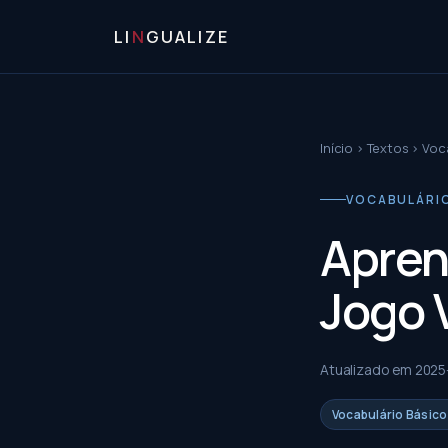
LI
N
GUALIZE
Início
›
Textos
›
Voca
VOCABULÁRIO
Apren
Jogo V
Atualizado em
2025
Vocabulário Básico