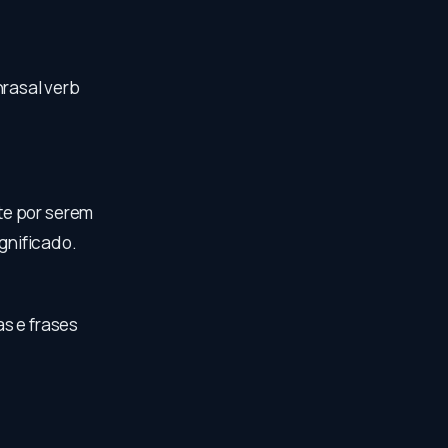
rasal verb
te por serem
ignificado.
s e frases