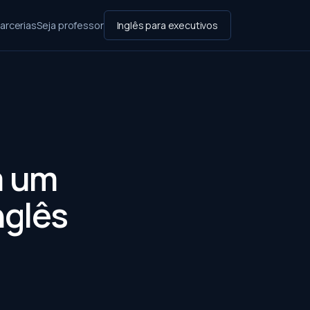
arcerias
Seja professor
Inglês para executivos
m um
nglês