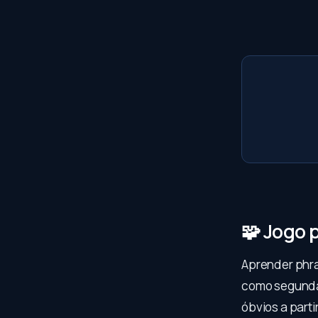
🧩 Jogo 
Aprender phra
como segunda 
óbvios a parti