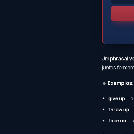
Um
phrasal v
juntos formam
🔹
Exemplos:
give up
= de
throw up
=
take on
= a