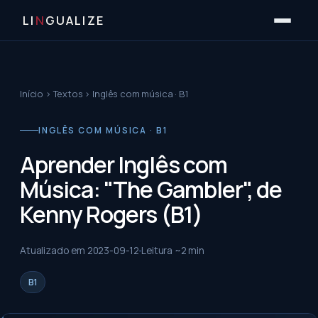
LI
N
GUALIZE
Início
›
Textos
›
Inglês com música · B1
INGLÊS COM MÚSICA · B1
Aprender Inglês com
Música: "The Gambler", de
Kenny Rogers (B1)
Atualizado em
2023-09-12
Leitura ~
2
min
B1