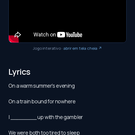
Jogo interativo
·
abrir em tela cheia ↗
Lyrics
On a warm summer's evening
On a train bound for nowhere
I ________ up with the gambler
We were both too tired to sleep