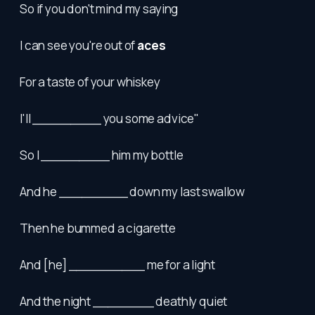
So if you don't mind my saying
I can see you're out of
aces
For a taste of your whiskey
I'll _________ you some advice"
So I _________ him my bottle
And he _________ down my last swallow
Then he bummed a cigarette
And [he] __________ me for a light
And the night ________ deathly quiet