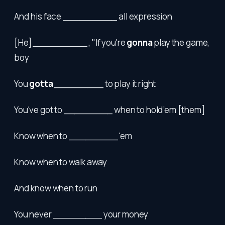
And his face __________ all expression
[He] __________ , "If you're
gonna
play the game,
boy
You
gotta
_________ to play it right
You've got to _________ when to hold’em [them]
Know when to _________ 'em
Know when to walk away
And know when to run
You never _________ your money