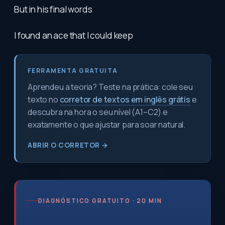
But in his final words
I found an ace that I could keep
FERRAMENTA GRATUITA
Aprendeu a teoria? Teste na prática: cole seu
texto no
corretor de textos em inglês grátis
e
descubra na hora o seu nível (A1–C2) e
exatamente o que ajustar para soar natural.
ABRIR O CORRETOR →
DIAGNÓSTICO GRATUITO · 20 MIN