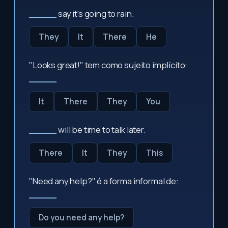
_____
say it's going to rain.
They
It
There
He
"Looks great!" tem como sujeito implícito:
_____
It
There
They
You
_____
will be time to talk later.
There
It
They
This
"Need any help?" é a forma informal de:
_____
Do you need any help?