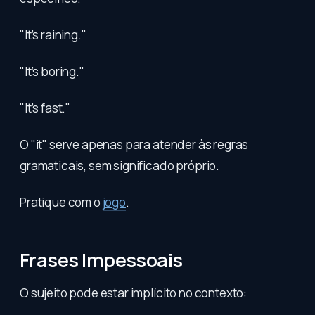
"It’s raining."
"It’s boring."
"It’s fast."
O "it" serve apenas para atender às regras
gramaticais, sem significado próprio.
Pratique com o
jogo
.
Frases Impessoais
O sujeito pode estar implícito no contexto: