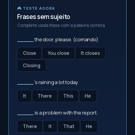
🎮 TESTE AGORA
Frases sem sujeito
Complete cada frase com a palavra correta.
_____
the door, please. (comando)
Close
You close
It closes
Closing
_____
's raining a lot today.
It
There
This
He
_____
is a problem with the report.
There
It
That
He