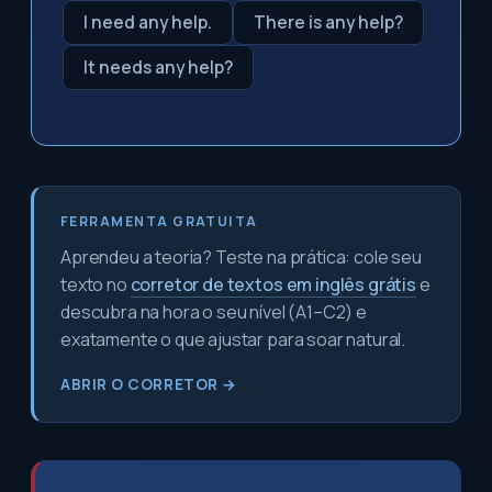
I need any help.
There is any help?
It needs any help?
FERRAMENTA GRATUITA
Aprendeu a teoria? Teste na prática: cole seu
texto no
corretor de textos em inglês grátis
e
descubra na hora o seu nível (A1–C2) e
exatamente o que ajustar para soar natural.
ABRIR O CORRETOR →