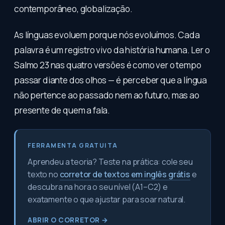
contemporâneo, globalização.
As línguas evoluem porque nós evoluímos. Cada
palavra é um registro vivo da história humana. Ler o
Salmo 23 nas quatro versões é como ver o tempo
passar diante dos olhos — é perceber que a língua
não pertence ao passado nem ao futuro, mas ao
presente de quem a fala.
FERRAMENTA GRATUITA
Aprendeu a teoria? Teste na prática: cole seu
texto no
corretor de textos em inglês grátis
e
descubra na hora o seu nível (A1–C2) e
exatamente o que ajustar para soar natural.
ABRIR O CORRETOR →