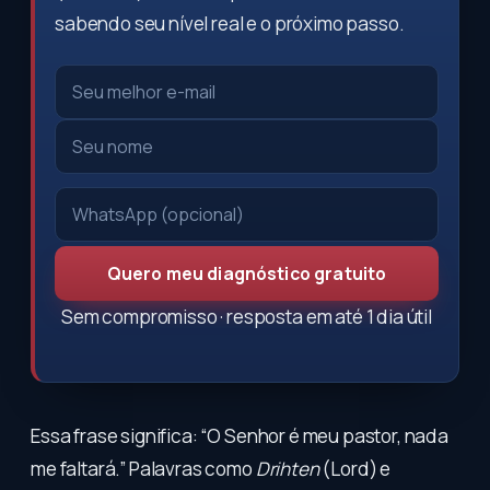
sabendo seu nível real e o próximo passo.
Quero meu diagnóstico gratuito
Sem compromisso · resposta em até 1 dia útil
Essa frase significa: “O Senhor é meu pastor, nada
me faltará.” Palavras como
Drihten
(Lord) e