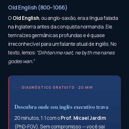
Old English (800–1066)
O
Old English
, ou anglo-saxão, era a língua falada
na Inglaterra antes da conquista normanda. Ele
tem raízes germânicas profundas e é quase
irreconhecível para um falante atual de inglês. No
texto, lemos:
“Drihten me raet, ne byth me nanes
godes wan.”
DIAGNÓSTICO GRATUITO · 20 MIN
Descubra onde seu inglês executivo trava
20 minutos, 1:1 com o
Prof. Micael Jardim
(PhD-FGV). Sem compromisso — você sai