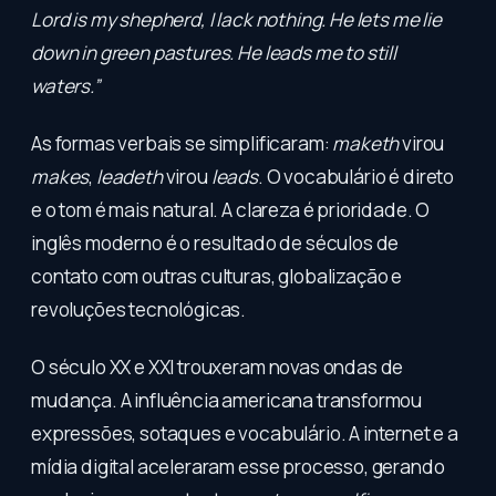
Lord is my shepherd, I lack nothing. He lets me lie
down in green pastures. He leads me to still
waters.”
As formas verbais se simplificaram:
maketh
virou
makes
,
leadeth
virou
leads
. O vocabulário é direto
e o tom é mais natural. A clareza é prioridade. O
inglês moderno é o resultado de séculos de
contato com outras culturas, globalização e
revoluções tecnológicas.
O século XX e XXI trouxeram novas ondas de
mudança. A influência americana transformou
expressões, sotaques e vocabulário. A internet e a
mídia digital aceleraram esse processo, gerando