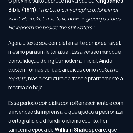
O próximo salto aparece na versão da
King James
Bible (1611)
.
“The Lord is my shepherd, I shall not
want. He maketh me to lie down in green pastures.
He leadeth me beside the still waters.”
Agora o texto soa completamente compreensível,
mesmo para um leitor atual. Essa versão marcou a
consolidação do inglês moderno inicial. Ainda
existem formas verbais arcaicas como
maketh
e
leadeth
, mas a estrutura da frase é praticamente a
mesma de hoje.
Esse período coincidiu com o Renascimento e com
a invenção da imprensa, o que ajudou a padronizar
a ortografia e a difundir o idioma escrito. Foi
também a época de
William Shakespeare
, que