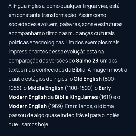
A língua inglesa, como qualquer língua viva, está
em constante transformação. Assim como
sociedades evoluem, palavras, sons e estruturas
acompanham o ritmo das mudanças culturais,
políticas e tecnológicas. Um dos exemplos mais
impressionantes dessa evolução está na
comparação das versões do
Salmo 23
, um dos
textos mais conhecidos da Bíblia. A imagem mostra
quatro estágios do inglês: o
Old English
(800–
1066), o
Middle English
(1100–1500), o
Early
Modern English
da
Bíblia King James
(1611) e o
Modern English
(1989). Em mil anos, o idioma
passou de algo quase indecifrável para o inglês
que usamos hoje.