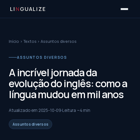
LI
N
GUALIZE
Início
›
Textos
›
Assuntos diversos
ASSUNTOS DIVERSOS
A incrível jornada da
evolução do inglês: como a
língua mudou em mil anos
Atualizado em
2025-10-09
Leitura ~
4
min
Assuntos diversos