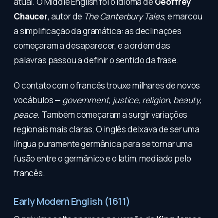
atual. O Middle English foi o idioma de
Geoffrey
Chaucer
, autor de
The Canterbury Tales
, e marcou
a simplificação da gramática: as declinações
começaram a desaparecer, e a ordem das
palavras passou a definir o sentido da frase.
O contato com o francês trouxe milhares de novos
vocábulos —
government, justice, religion, beauty,
peace
. Também começaram a surgir variações
regionais mais claras. O inglês deixava de ser uma
língua puramente germânica para se tornar uma
fusão entre o germânico e o latim, mediado pelo
francês.
Early Modern English (1611)