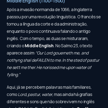
Middle English (1100–1500)
Após a invasão normanda de 1066, a Inglaterra
passou por uma revolução linguística. O francês se
tornou a língua da corte e da administração,
enquanto o povo continuava falando o antigo
inglês. Com o tempo, as duas se misturaram,
criando o
Middle English
. No Salmo 23, o texto
aparece assim:
“Our Lord gouerneth me, and
nothyng shal deFAILEN to me. In the sted of pastur
he sett me ther. He norissed me upon water of
fylling.”
Aqui, já se percebem palavras mais familiares,
como
Lord
,
pastur
,
water
, mas ainda há grafias
diferentes e sons que não sobrevivem no inglês