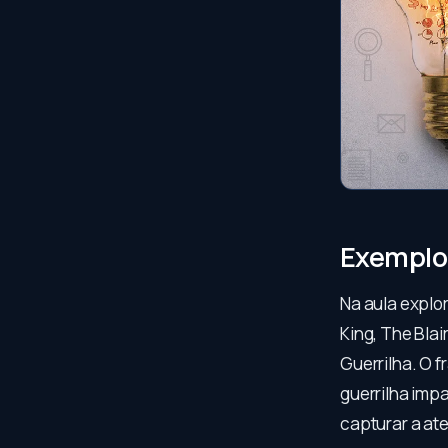
Exemplos
Na aula explo
King, The Blai
Guerrilha. O f
guerrilha impa
capturar a at