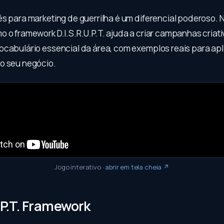
s para marketing de guerrilha é um diferencial poderoso. N
 o framework D.I.S.R.U.P.T. ajuda a criar campanhas criati
ocabulário essencial da área, com exemplos reais para apl
o seu negócio.
Jogo interativo
·
abrir em tela cheia ↗
U.P.T. Framework