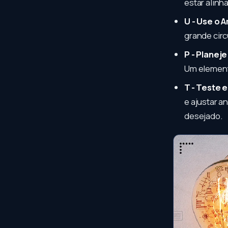
estar alinh
U - Use o 
grande circ
P - Planeje
Um element
T - Teste 
e ajustar a
desejado.