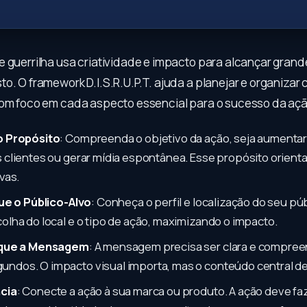
e guerrilha usa criatividade e impacto para alcançar grand
to. O framework D.I.S.R.U.P.T. ajuda a planejar e organiza
com foco em cada aspecto essencial para o sucesso da açã
 o Propósito
: Compreenda o objetivo da ação, seja aumentar a
s clientes ou gerar mídia espontânea. Esse propósito orienta
ivas.
ique o Público-Alvo
: Conheça o perfil e localização do seu púb
colha do local e o tipo de ação, maximizando o impacto.
fique a Mensagem
: A mensagem precisa ser clara e compree
ndos. O impacto visual importa, mas o conteúdo central dev
ncia
: Conecte a ação à sua marca ou produto. A ação deve fa