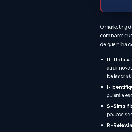
O marketing d
com baixo cus
de guerrilha 
D - Defina
atrair novo
ideias criat
I - Identif
guiará a es
S - Simpli
poucos segu
R - Relevâ