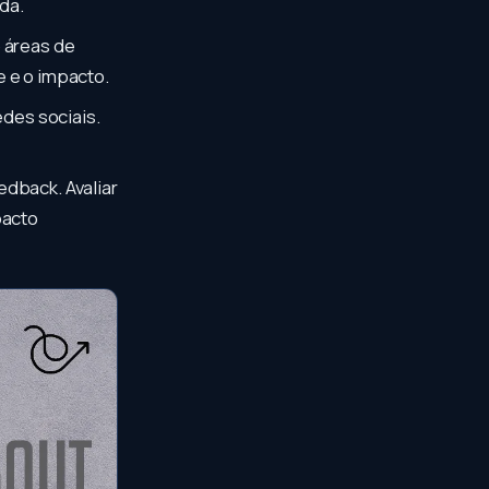
da.
o áreas de
e e o impacto.
edes sociais.
edback. Avaliar
pacto