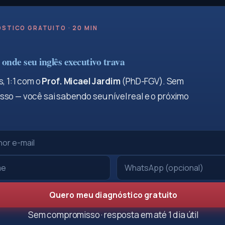
STICO GRATUITO · 20 MIN
onde seu inglês executivo trava
, 1:1 com o
Prof. Micael Jardim
(PhD-FGV). Sem
so — você sai sabendo seu nível real e o próximo
Quero meu diagnóstico gratuito
Sem compromisso · resposta em até 1 dia útil