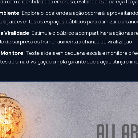
ada com a identidade da empresa, evitando que pareça força
Ambiente
: Explore o local onde a ação ocorrerá, aproveitand
ulação, eventos ou espaços públicos para otimizar o alcanc
 a Viralidade
: Estimule o público a compartilhar a ação nas r
o de surpresa ou humor aumenta a chance de viralização.
e Monitore
: Teste a ideia em pequena escala e monitore o fe
ntes de uma divulgação ampla garante que a ação atinja o im