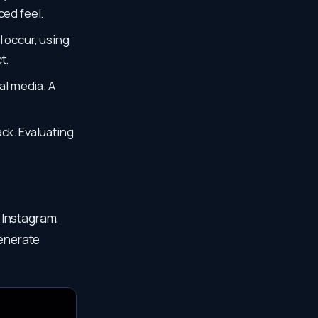
ced feel.
l occur, using
t.
al media. A
ack. Evaluating
 Instagram,
generate