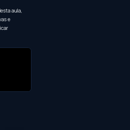
esta aula,
vas e
icar