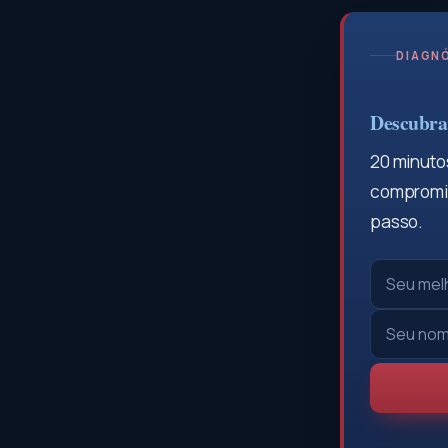
DIAGNÓ
Descubra 
20 minutos
compromis
passo.