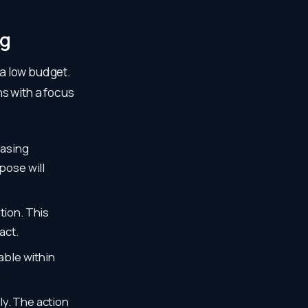
ng
 a low budget.
s with a focus
easing
pose will
tion. This
act.
able within
.
ly. The action