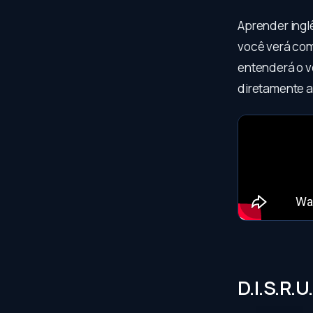
Aprender inglê
você verá como
entenderá o v
diretamente a
D.I.S.R.