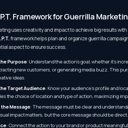
.P.T. Framework for Guerrilla Marketi
eting uses creativity and impact to achieve big results with
.P.T.
framework helps plan and organize guerrilla campaign
tial aspect to ensure success.
 the Purpose
: Understand the action’s goal, whether it’s incr
 attracting new customers, or generating media buzz. This pur
eative ideas.
y the Target Audience
: Know your audience’s profile and loca
des the choice of location and type of action, maximizing imp
fy the Message
: The message must be clear and understand
sual impact matters, but the core message should be direct
nce
: Connect the action to your brand or product meaningful