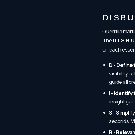
D.I.S.R.U
Guerrilla mark
The
D.I.S.R.U
on each essen
D - Define
visibility,
guide all cr
I - Identif
insight gui
S - Simpli
seconds. Vi
R - Releva