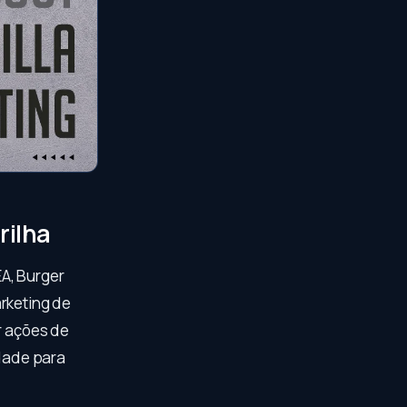
rilha
A, Burger
arketing de
r ações de
idade para