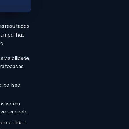
es resultados
r campanhas
o.
 visibilidade,
rá todas as
lico. Isso
nsível em
e ser direto.
zer sentido e