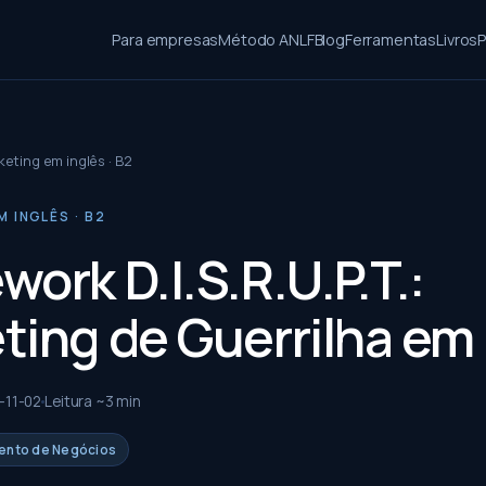
Para empresas
Método ANLF
Blog
Ferramentas
Livros
P
eting em inglês · B2
 INGLÊS · B2
ork D.I.S.R.U.P.T.:
ting de Guerrilha em 
-11-02
Leitura ~
3
min
mento de Negócios