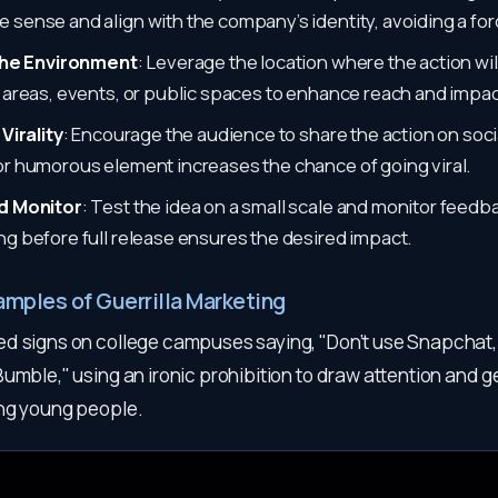
 sense and align with the company’s identity, avoiding a for
 the Environment
: Leverage the location where the action wil
c areas, events, or public spaces to enhance reach and impac
 Virality
: Encourage the audience to share the action on soci
or humorous element increases the chance of going viral.
nd Monitor
: Test the idea on a small scale and monitor feedb
ng before full release ensures the desired impact.
amples of Guerrilla Marketing
ted signs on college campuses saying, "Don’t use Snapchat,
umble," using an ironic prohibition to draw attention and 
ng young people.