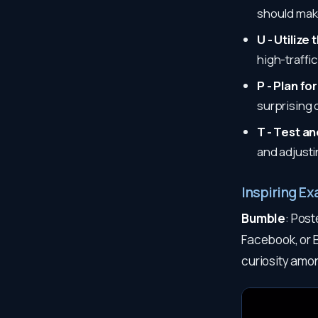
should make
U - Utilize
high-traffi
P - Plan for
surprising 
T - Test a
and adjusti
Inspiring Ex
Bumble
: Pos
Facebook, or B
curiosity amo