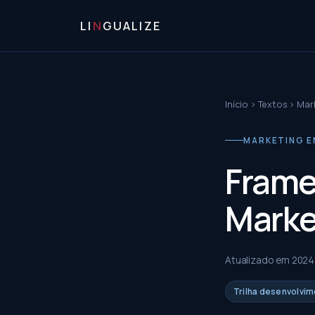
LI
N
GUALIZE
Início
›
Textos
›
Mark
MARKETING EM
Framew
Marke
Atualizado em
2024
Trilha desenvolvi