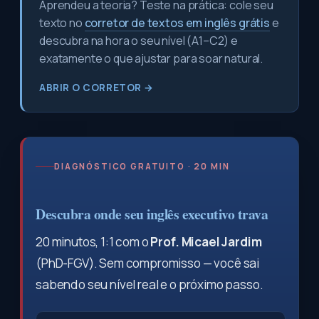
Aprendeu a teoria? Teste na prática: cole seu
texto no
corretor de textos em inglês grátis
e
descubra na hora o seu nível (A1–C2) e
exatamente o que ajustar para soar natural.
ABRIR O CORRETOR →
DIAGNÓSTICO GRATUITO · 20 MIN
Descubra onde seu inglês executivo trava
20 minutos, 1:1 com o
Prof. Micael Jardim
(PhD-FGV). Sem compromisso — você sai
sabendo seu nível real e o próximo passo.