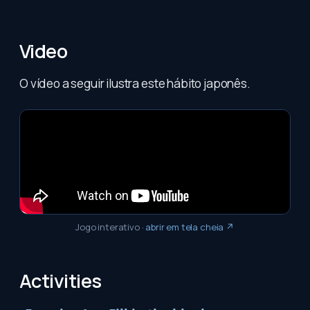
Video
O vídeo a seguir ilustra este hábito japonês.
Jogo interativo
·
abrir em tela cheia ↗
Activities