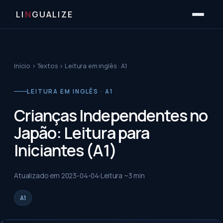
LI
N
GUALIZE
Início
›
Textos
›
Leitura em inglês · A1
LEITURA EM INGLÊS · A1
Crianças Independentes no
Japão: Leitura para
Iniciantes (A1)
Atualizado em
2023-04-04
Leitura ~
3
min
A1