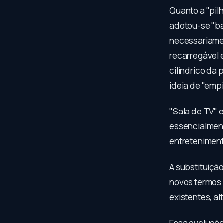
Quanto a "pil
adotou-se "ba
necessariamen
recarregável e
cilíndrico da
ideia de "empi
"Sala de TV" 
essencialment
entreteniment
A substituição
novos termos 
existentes, a
Essa evoluçã