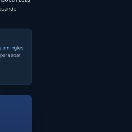
o quando
s em inglês
 para soar