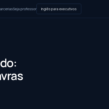
arcerias
Seja professor
Inglês para executivos
ado:
avras