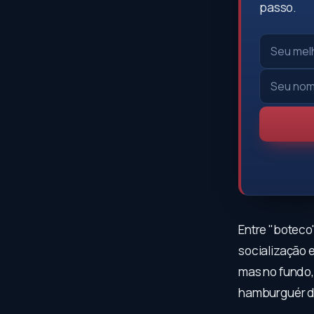
passo.
Entre "boteco
socialização 
mas no fundo, 
hamburguér d