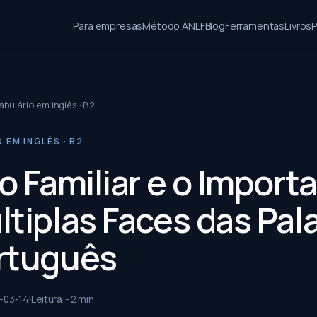
Para empresas
Método ANLF
Blog
Ferramentas
Livros
P
bulário em inglês · B2
EM INGLÊS · B2
o Familiar e o Import
ltiplas Faces das Pal
rtuguês
-03-14
Leitura ~
2
min