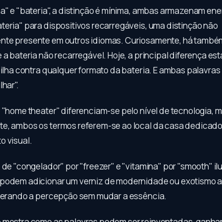
ha" e "bateria", a distinção é mínima, ambas armazenam ene
teria" para dispositivos recarregáveis, uma distinção não
te presente em outros idiomas. Curiosamente, há também
 a bateria não recarregável. Hoje, a principal diferença es
 pilha contra qualquer formato da bateria. E ambas palavra
lhar".
e "home theater" diferenciam-se pelo nível de tecnologia, 
e, ambos os termos referem-se ao local da casa dedicado
o visual.
 de "congelador" por "freezer" e "vitamina" por "smooth" i
podem adicionar um verniz de modernidade ou exotismo a 
lterando a percepção sem mudar a essência.
o mostra como as palavras podem ser reinventadas, gan