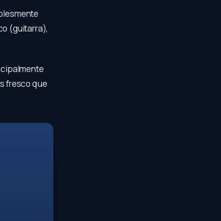
mplesmente
co (guitarra),
incipalmente
is fresco que