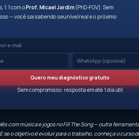
, 1:1 com o
Prof. Micael Jardim
(PhD-FGV). Sem
so — você sai sabendo seu nível real e o próximo
Quero meu diagnóstico gratuito
Sem compromisso · resposta em até 1 dia útil
glês com música e jogos no
Fill The Song
— outra ferramenta
E se o objetivo é evoluir para o trabalho, conheça o
curso d