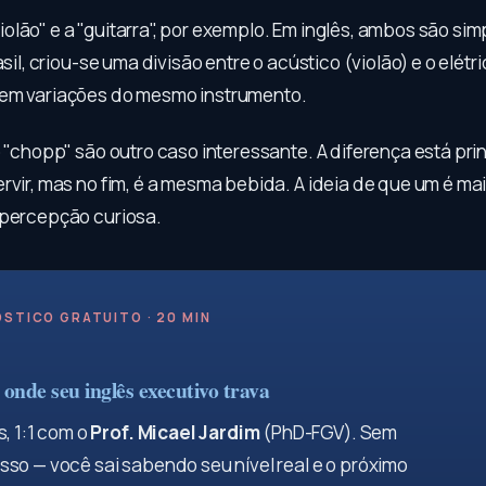
olão" e a "guitarra", por exemplo. Em inglês, ambos são si
asil, criou-se uma divisão entre o acústico (violão) e o elétri
rem variações do mesmo instrumento.
o "chopp" são outro caso interessante. A diferença está pr
rvir, mas no fim, é a mesma bebida. A ideia de que um é ma
 percepção curiosa.
STICO GRATUITO · 20 MIN
onde seu inglês executivo trava
, 1:1 com o
Prof. Micael Jardim
(PhD-FGV). Sem
so — você sai sabendo seu nível real e o próximo