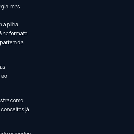
rgia, mas
 a pilha
tá no formato
s partem da
mas
 ao
lustra como
conceitos já
hando camadas