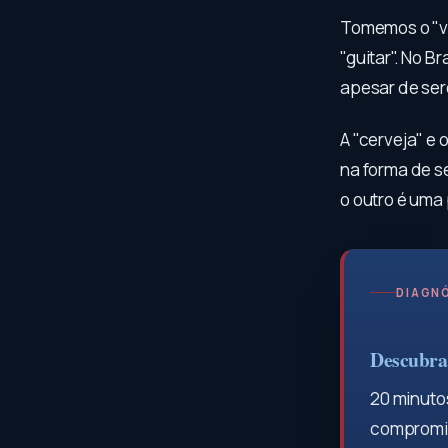
Tomemos o "vi
"guitar". No Br
apesar de se
A "cerveja" e 
na forma de se
o outro é uma
DIAGNÓ
Descubra 
20 minutos
compromis