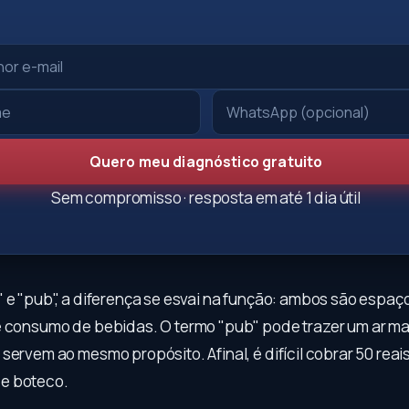
Quero meu diagnóstico gratuito
Sem compromisso · resposta em até 1 dia útil
" e "pub", a diferença se esvai na função: ambos são espaç
e consumo de bebidas. O termo "pub" pode trazer um ar mai
servem ao mesmo propósito. Afinal, é difícil cobrar 50 rea
e boteco.