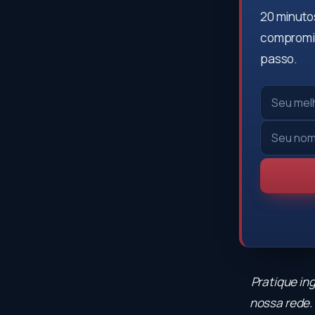
20 minutos
compromis
passo.
Pratique in
nossa rede. 