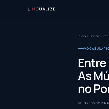
LI
N
GUALIZE
Início
›
Textos
›
Voca
VOCABULÁRIO 
Entre 
As Mú
no Po
Atualizado em
2024