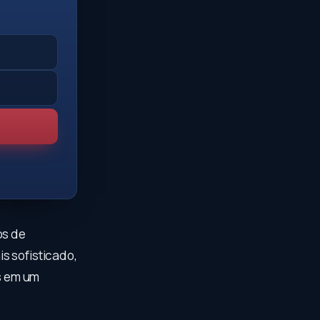
os de
s sofisticado,
is em um