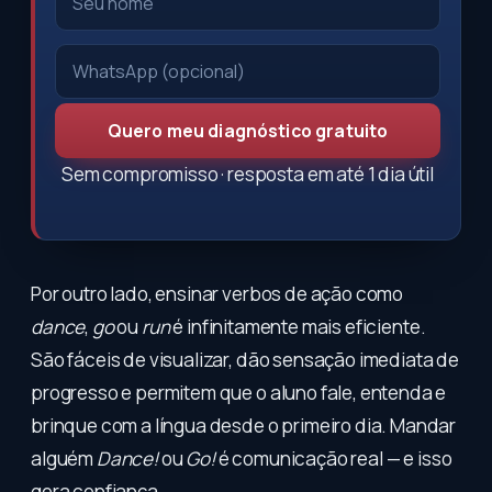
Quero meu diagnóstico gratuito
Sem compromisso · resposta em até 1 dia útil
Por outro lado, ensinar verbos de ação como
dance
,
go
ou
run
é infinitamente mais eficiente.
São fáceis de visualizar, dão sensação imediata de
progresso e permitem que o aluno fale, entenda e
brinque com a língua desde o primeiro dia. Mandar
alguém
Dance!
ou
Go!
é comunicação real — e isso
gera confiança.