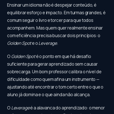
Ensinar um idioma não é despejar conteúdo, é
equilibrar esforço e impacto. Em turmas grandes, é
comum seguir o livro e torcer para que todos
acompanhem. Mas quem quer realmente ensinar
com eficiência precisa buscar dois princípios: o
Golden Spot
e o
Leverage
.
O
Golden Spot
é o ponto em que há desafio
suficiente para gerar aprendizado sem causar
sobrecarga. Um bom professor calibra o nível de
dificuldade como quem afina um instrumento —
ajustando até encontrar o tom certo entre o que o
aluno já domina e o que ainda não alcança.
O
Leverage
é a alavanca do aprendizado: o menor