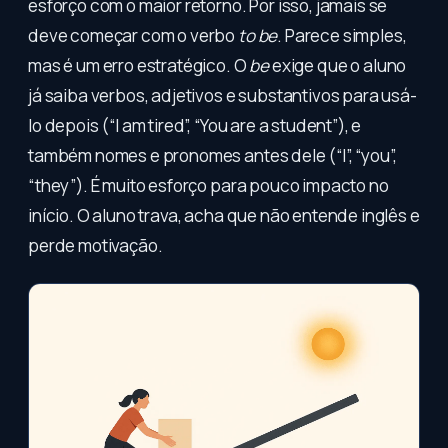
esforço com o maior retorno. Por isso, jamais se
deve começar com o verbo
to be
. Parece simples,
mas é um erro estratégico. O
be
exige que o aluno
já saiba verbos, adjetivos e substantivos para usá-
lo depois (“I am tired”, “You are a student”), e
também nomes e pronomes antes dele (“I”, “you”,
“they”). É muito esforço para pouco impacto no
início. O aluno trava, acha que não entende inglês e
perde motivação.