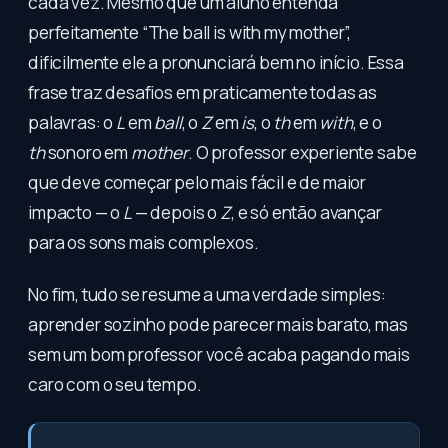
cada vez. Mesmo que um aluno entenda
perfeitamente “The ball is with my mother”,
dificilmente ele a pronunciará bem no início. Essa
frase traz desafios em praticamente todas as
palavras: o
L
em
ball
, o
Z
em
is
, o
th
em
with
, e o
th
sonoro em
mother
. O professor experiente sabe
que deve começar pelo mais fácil e de maior
impacto — o
L
— depois o
Z
, e só então avançar
para os sons mais complexos.
No fim, tudo se resume a uma verdade simples:
aprender sozinho pode parecer mais barato, mas
sem um bom professor você acaba pagando mais
caro com o seu tempo.