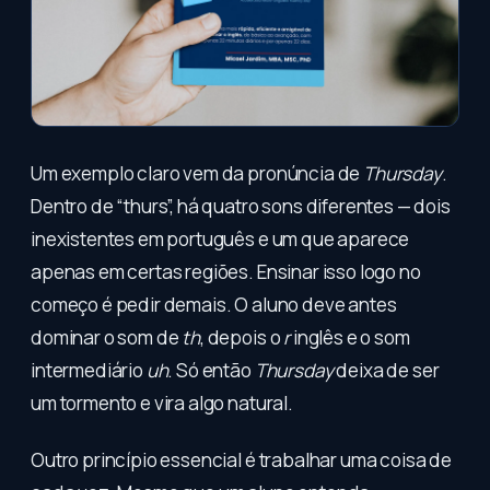
Um exemplo claro vem da pronúncia de
Thursday
.
Dentro de “thurs”, há quatro sons diferentes — dois
inexistentes em português e um que aparece
apenas em certas regiões. Ensinar isso logo no
começo é pedir demais. O aluno deve antes
dominar o som de
th
, depois o
r
inglês e o som
intermediário
uh
. Só então
Thursday
deixa de ser
um tormento e vira algo natural.
Outro princípio essencial é trabalhar uma coisa de