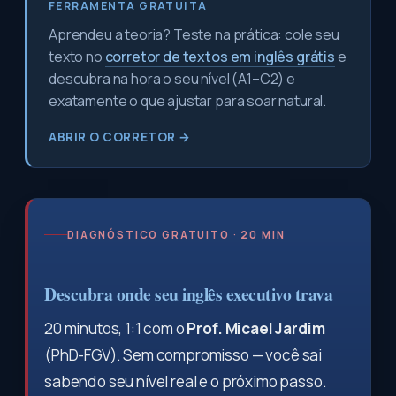
FERRAMENTA GRATUITA
Aprendeu a teoria? Teste na prática: cole seu
texto no
corretor de textos em inglês grátis
e
descubra na hora o seu nível (A1–C2) e
exatamente o que ajustar para soar natural.
ABRIR O CORRETOR →
DIAGNÓSTICO GRATUITO · 20 MIN
Descubra onde seu inglês executivo trava
20 minutos, 1:1 com o
Prof. Micael Jardim
(PhD-FGV). Sem compromisso — você sai
sabendo seu nível real e o próximo passo.