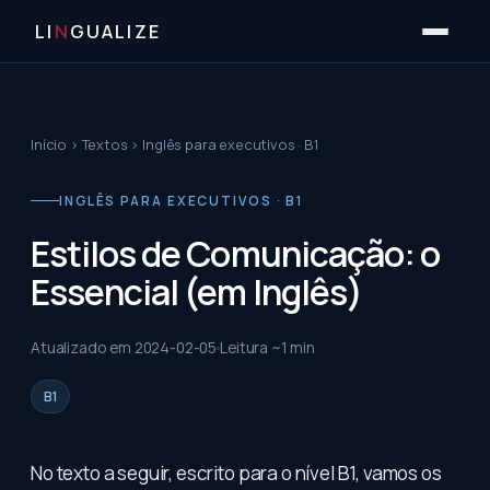
LI
N
GUALIZE
Início
›
Textos
›
Inglês para executivos · B1
INGLÊS PARA EXECUTIVOS · B1
Estilos de Comunicação: o
Essencial (em Inglês)
Atualizado em
2024-02-05
Leitura ~
1
min
B1
No texto a seguir, escrito para o nível B1, vamos os