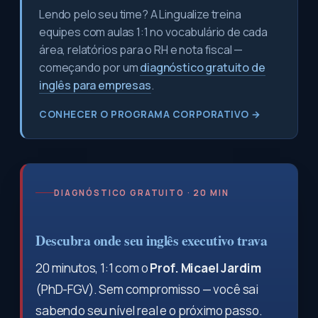
Lendo pelo seu time? A Lingualize treina
equipes com aulas 1:1 no vocabulário de cada
área, relatórios para o RH e nota fiscal —
começando por um
diagnóstico gratuito de
inglês para empresas
.
CONHECER O PROGRAMA CORPORATIVO →
DIAGNÓSTICO GRATUITO · 20 MIN
Descubra onde seu inglês executivo trava
20 minutos, 1:1 com o
Prof. Micael Jardim
(PhD-FGV). Sem compromisso — você sai
sabendo seu nível real e o próximo passo.