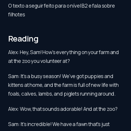
O texto a seguir feito para o nível B2 e fala sobre
filhotes
Reading
Alex: Hey, Sam! How's everything on your farm and
at the zoo you volunteer at?
Sam: It's a busy season! We've got puppies and
kittens at home, and the farm is full of new life with
foals, calves, lambs, and piglets running around.
Alex: Wow, that sounds adorable! And at the zoo?
Sam: It's incredible! We have a fawn that's just