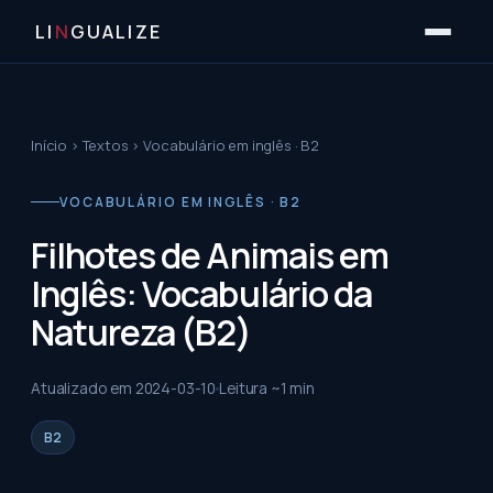
LI
N
GUALIZE
Início
›
Textos
›
Vocabulário em inglês · B2
VOCABULÁRIO EM INGLÊS · B2
Filhotes de Animais em
Inglês: Vocabulário da
Natureza (B2)
Atualizado em
2024-03-10
Leitura ~
1
min
B2