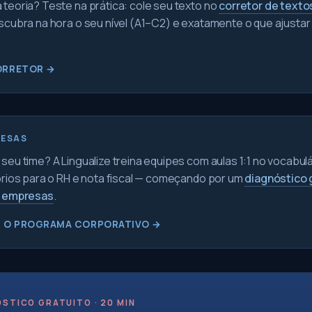
teoria? Teste na prática: cole seu texto no
corretor de texto
scubra na hora o seu nível (A1–C2) e exatamente o que ajustar
ORRETOR →
RESAS
seu time? A Lingualize treina equipes com aulas 1:1 no vocabul
órios para o RH e nota fiscal — começando por um
diagnóstico 
a empresas
.
 O PROGRAMA CORPORATIVO →
STICO GRATUITO · 20 MIN