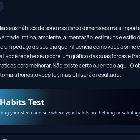
alia seus hábitos de sono nas cinco dimensões mais import
erdade: rotina, ambiente, alimentação, estímulos e estilo 
e um pedaço do seu dia que influencia como você dorme 
al, você recebe seu score, um gráfico das suas forças e fr
áticas para melhorar. Não existe certo ou errado aqui. O ob
o mais honesto você for, mais útil será o resultado.