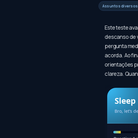
Assuntos diversos
Este teste av
descanso de v
pergunta med
acorda. Ao fin
orientações pr
clareza. Quant