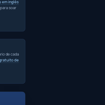
s em inglês
 para soar
ário de cada
gratuito de