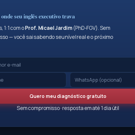
onde seu inglês executivo trava
, 1:1 com o
Prof. Micael Jardim
(PhD-FGV). Sem
so — você sai sabendo seu nível real e o próximo
Quero meu diagnóstico gratuito
Sem compromisso · resposta em até 1 dia útil