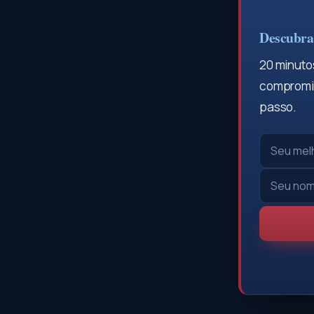
Descubra 
20 minutos
compromis
passo.