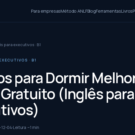
Para empresas
Método ANLF
Blog
Ferramentas
Livros
P
ês para executivos · B1
EXECUTIVOS · B1
os para Dormir Melhor
Gratuito (Inglês para
tivos)
-12-04
Leitura ~
1
min