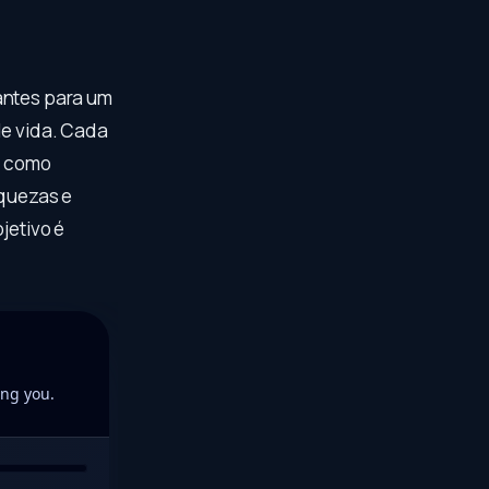
antes para um
de vida. Cada
e como
aquezas e
jetivo é