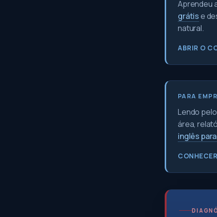
Aprendeu a 
grátis
e de
natural.
ABRIR O C
PARA EMP
Lendo pelo 
área, relat
inglês par
CONHECER
DIAGNÓ