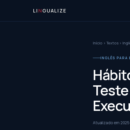
LI
N
GUALIZE
Início
›
Textos
›
Ingl
INGLÊS PARA 
Hábit
Teste 
Execu
Atualizado em
2025