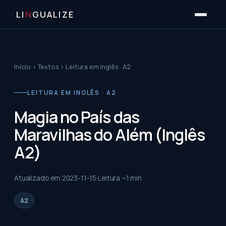
LI
N
GUALIZE
Início
›
Textos
›
Leitura em inglês · A2
LEITURA EM INGLÊS · A2
Magia no País das
Maravilhas do Além (Inglês
A2)
Atualizado em
2023-11-15
Leitura ~
1
min
A2