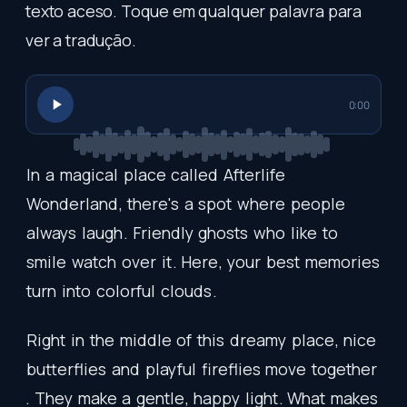
texto aceso. Toque em qualquer palavra para
ver a tradução.
0:00
In
a
magical
place
called
Afterlife
Wonderland
,
there's
a
spot
where
people
always
laugh
.
Friendly
ghosts
who
like
to
smile
watch
over
it
.
Here
,
your
best
memories
turn
into
colorful
clouds
.
Right
in
the
middle
of
this
dreamy
place
,
nice
butterflies
and
playful
fireflies
move
together
.
They
make
a
gentle
,
happy
light
.
What
makes