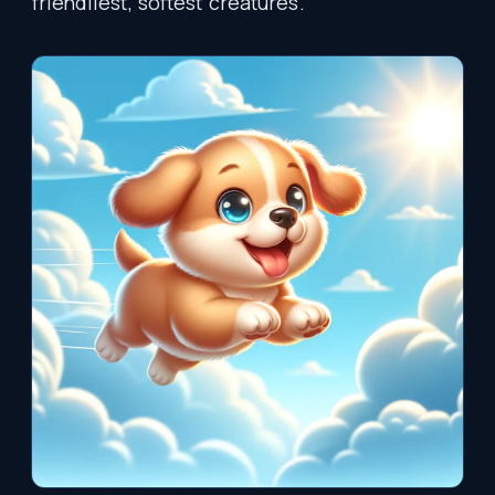
friendliest
,
softest
creatures
.