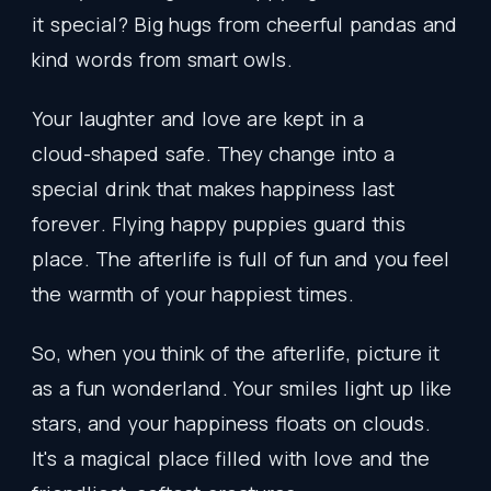
it
special
?
Big
hugs
from
cheerful
pandas
and
kind
words
from
smart
owls
.
Your
laughter
and
love
are
kept
in
a
cloud-shaped
safe
.
They
change
into
a
special
drink
that
makes
happiness
last
forever
.
Flying
happy
puppies
guard
this
place
.
The
afterlife
is
full
of
fun
and
you
feel
the
warmth
of
your
happiest
times
.
So
,
when
you
think
of
the
afterlife
,
picture
it
as
a
fun
wonderland
.
Your
smiles
light
up
like
stars
,
and
your
happiness
floats
on
clouds
.
It's
a
magical
place
filled
with
love
and
the