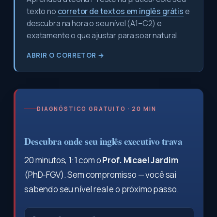
texto no
corretor de textos em inglês grátis
e
descubra na hora o seu nível (A1–C2) e
exatamente o que ajustar para soar natural.
ABRIR O CORRETOR →
DIAGNÓSTICO GRATUITO · 20 MIN
Descubra onde seu inglês executivo trava
20 minutos, 1:1 com o
Prof. Micael Jardim
(PhD-FGV). Sem compromisso — você sai
sabendo seu nível real e o próximo passo.