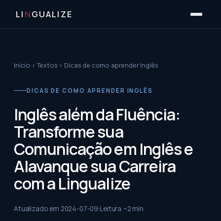
LI
N
GUALIZE
Início
›
Textos
›
Dicas de como aprender Inglês
DICAS DE COMO APRENDER INGLÊS
Inglês além da Fluência:
Transforme sua
Comunicação em Inglês e
Alavanque sua Carreira
com a Lingualize
Atualizado em
2024-07-09
Leitura ~
2
min