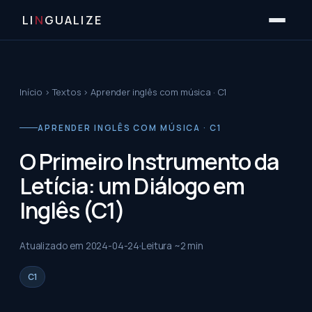
LI
N
GUALIZE
Início
›
Textos
›
Aprender inglês com música · C1
APRENDER INGLÊS COM MÚSICA · C1
O Primeiro Instrumento da
Letícia: um Diálogo em
Inglês (C1)
Atualizado em
2024-04-24
Leitura ~
2
min
C1