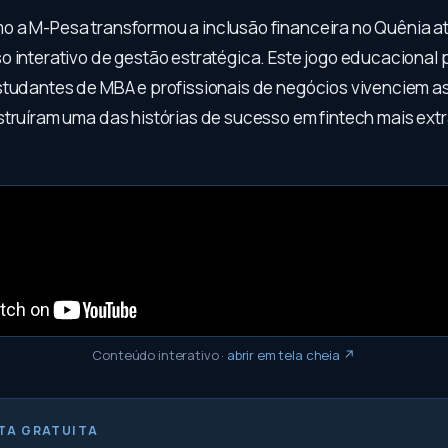
 a M-Pesa transformou a inclusão financeira no Quênia a
o interativo de gestão estratégica. Este jogo educacional 
studantes de MBA e profissionais de negócios vivenciem a
struíram uma das histórias de sucesso em fintech mais ext
Conteúdo interativo
·
abrir em tela cheia ↗
TA GRATUITA