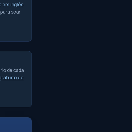
s em inglês
 para soar
ário de cada
gratuito de