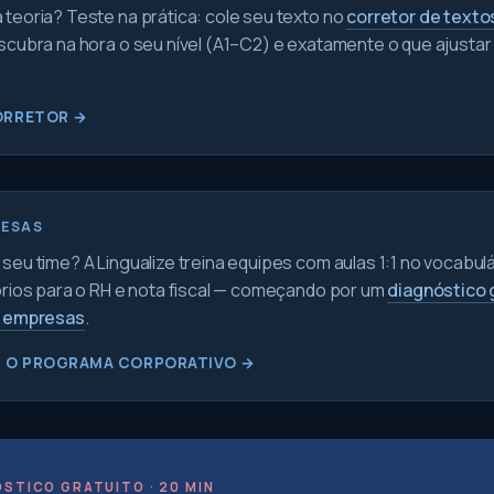
teoria? Teste na prática: cole seu texto no
corretor de texto
scubra na hora o seu nível (A1–C2) e exatamente o que ajustar
ORRETOR →
RESAS
seu time? A Lingualize treina equipes com aulas 1:1 no vocabul
órios para o RH e nota fiscal — começando por um
diagnóstico 
a empresas
.
 O PROGRAMA CORPORATIVO →
STICO GRATUITO · 20 MIN