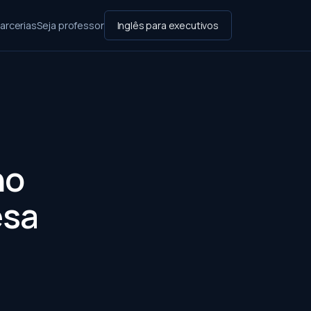
arcerias
Seja professor
Inglês para executivos
no
esa