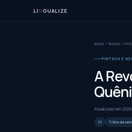
LI
N
GUALIZE
Início
›
Textos
›
Fint
FINTECH E NE
A Rev
Quêni
Atualizado em
2026
C1
Trilha dese