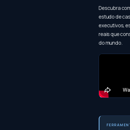
Descubra como
estudo de cas
executivos, e
reais que con
do mundo.
FERRAMEN