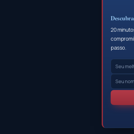
Descubra 
20 minutos
compromis
passo.