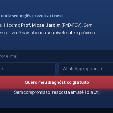
onde seu inglês executivo trava
, 1:1 com o
Prof. Micael Jardim
(PhD-FGV). Sem
so — você sai sabendo seu nível real e o próximo
Quero meu diagnóstico gratuito
Sem compromisso · resposta em até 1 dia útil