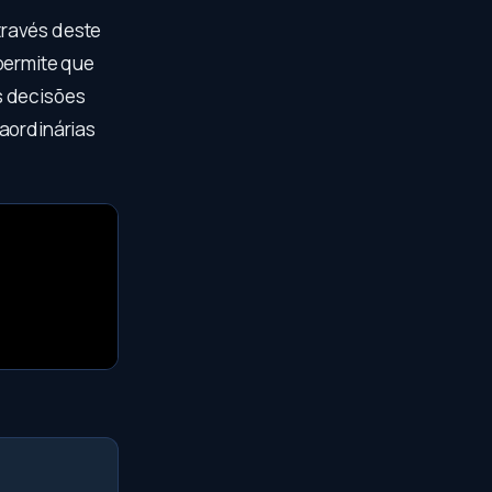
través deste
permite que
s decisões
raordinárias