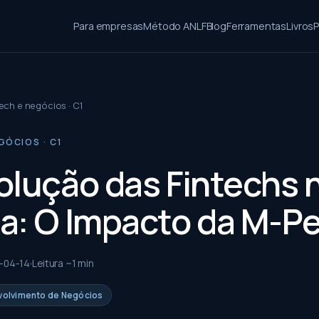
Para empresas
Método ANLF
Blog
Ferramentas
Livros
P
ech e negócios · C1
GÓCIOS · C1
olução das Fintechs 
a: O Impacto da M-P
-04-14
Leitura ~
1
min
nvolvimento de Negócios