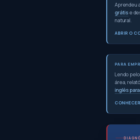
Aprendeu a 
grátis
e de
natural.
ABRIR O C
PARA EMP
Lendo pelo 
área, relat
inglês par
CONHECER
DIAGNÓ