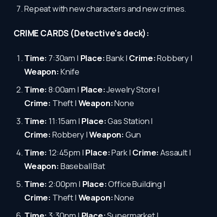
Repeat with new characters and new crimes.
CRIME CARDS (Detective's deck):
Time:
7:30am |
Place:
Bank |
Crime:
Robbery |
Weapon:
Knife
Time:
8:00am |
Place:
Jewelry Store |
Crime:
Theft |
Weapon:
None
Time:
11:15am |
Place:
Gas Station |
Crime:
Robbery |
Weapon:
Gun
Time:
12:45pm |
Place:
Park |
Crime:
Assault |
Weapon:
Baseball Bat
Time:
2:00pm |
Place:
Office Building |
Crime:
Theft |
Weapon:
None
Time:
3:30pm |
Place:
Supermarket |