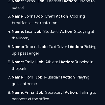
Name:
Sarah |
Job:
Teacher |
Action:
Driving to
school
Name:
John |
Job:
Chef |
Action:
Cooking
breakfast at the restaurant
Name:
Lisa |
Job:
Student |
Action:
Studying at
the library
Name:
Robert |
Job:
Taxi Driver |
Action:
Picking
up a passenger
Name:
Emily |
Job:
Athlete |
Action:
Running in
the park
Name:
Tom |
Job:
Musician |
Action:
Playing
guitar at home
Name:
Anna |
Job:
Secretary |
Action:
Talking to
her boss at the office