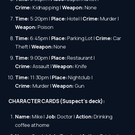
Crime:
Kidnapping |
Weapon:
None
Time:
5:20pm |
Place:
Hotel |
Crime:
Murder |
Weapon:
Poison
Time:
6:45pm |
Place:
Parking Lot |
Crime:
Car
Theft |
Weapon:
None
Time:
9:00pm |
Place:
Restaurant |
Crime:
Assault |
Weapon:
Knife
Time:
11:30pm |
Place:
Nightclub |
Crime:
Murder |
Weapon:
Gun
CHARACTER CARDS (Suspect's deck):
Name:
Mike |
Job:
Doctor |
Action:
Drinking
coffee at home