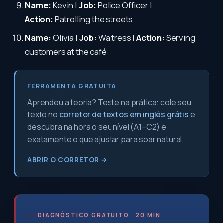
Name:
Kevin |
Job:
Police Officer |
Action:
Patrolling the streets
Name:
Olivia |
Job:
Waitress |
Action:
Serving
customers at the café
FERRAMENTA GRATUITA
Aprendeu a teoria? Teste na prática: cole seu
texto no
corretor de textos em inglês grátis
e
descubra na hora o seu nível (A1–C2) e
exatamente o que ajustar para soar natural.
ABRIR O CORRETOR →
DIAGNÓSTICO GRATUITO · 20 MIN