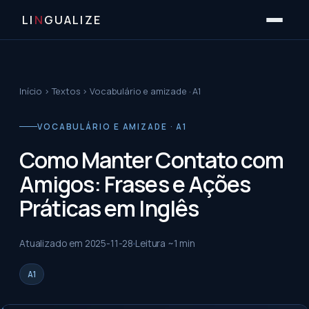
LI
N
GUALIZE
Início
›
Textos
›
Vocabulário e amizade · A1
VOCABULÁRIO E AMIZADE · A1
Como Manter Contato com
Amigos: Frases e Ações
Práticas em Inglês
Atualizado em
2025-11-28
Leitura ~
1
min
A1