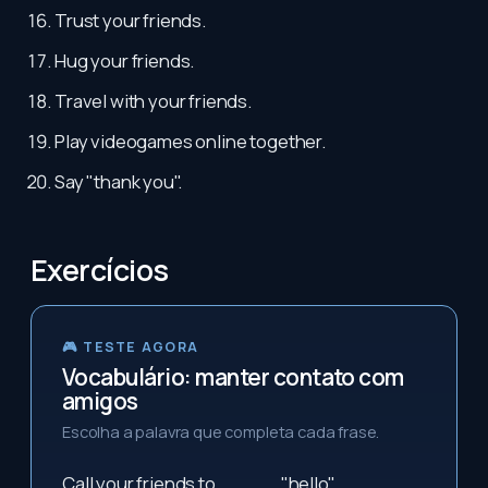
Trust your friends.
Hug your friends.
Travel with your friends.
Play videogames online together.
Say "thank you".
Exercícios
🎮 TESTE AGORA
Vocabulário: manter contato com
amigos
Escolha a palavra que completa cada frase.
Call your friends to
_____
"hello".