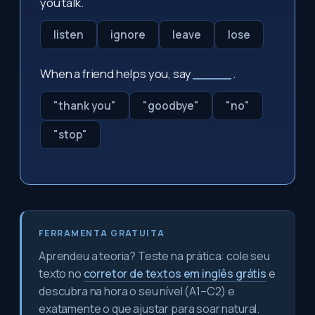
you talk.
listen
ignore
leave
lose
When a friend helps you, say
_____
.
"thank you"
"goodbye"
"no"
"stop"
FERRAMENTA GRATUITA
Aprendeu a teoria? Teste na prática: cole seu
texto no
corretor de textos em inglês grátis
e
descubra na hora o seu nível (A1–C2) e
exatamente o que ajustar para soar natural.