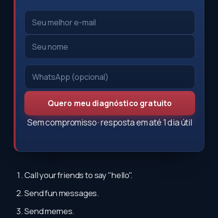
Quero meu diagnóstico gratuito
Sem compromisso · resposta em até 1 dia útil
Call your friends to say "hello".
Send fun messages.
Send memes.