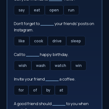
say
eat
open
run
Don't forget to
_____
your friends' posts on
Instagram.
like
cook
drive
sleep
Call to
_____
happy birthday.
wish
wash
watch
win
Invite your friend
_____
a coffee.
for
of
by
at
A good friend should
_____
to you when