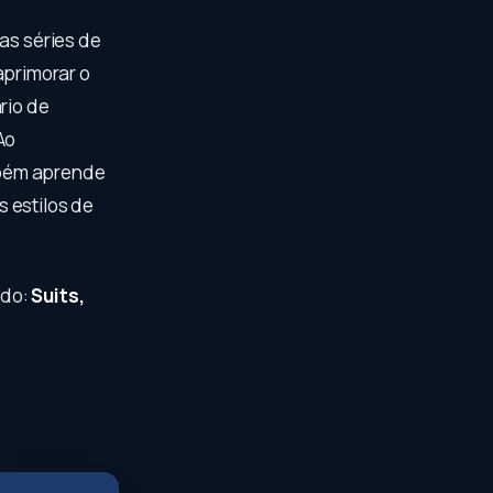
as séries de
primorar o
rio de
Ao
mbém aprende
 estilos de
ado:
Suits,