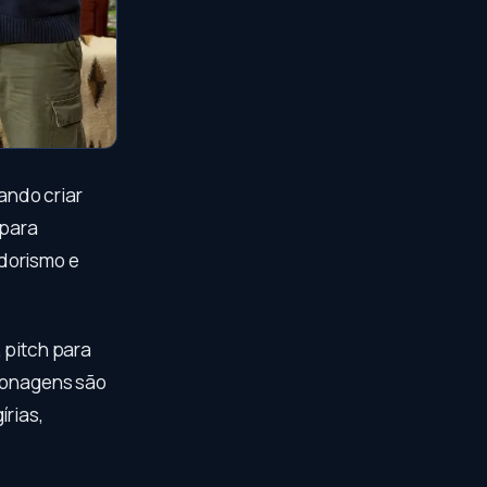
ndo criar
 para
edorismo e
 pitch para
rsonagens são
írias,