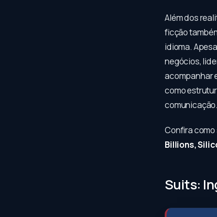
Além dos reali
ficção també
idioma. Apesar
negócios, lid
acompanhar e
como estrutur
comunicação
Confira como 
Billions, Sil
Suits: I