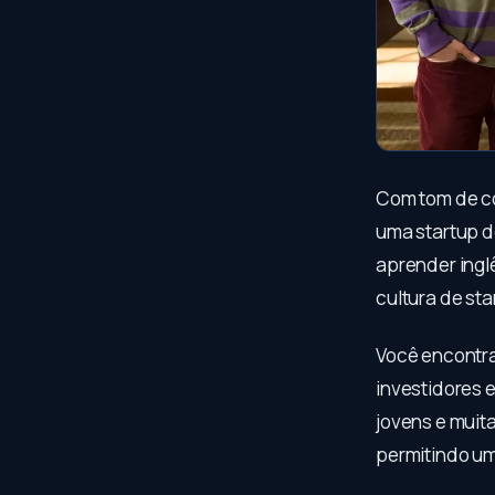
Com tom de c
uma startup d
aprender ingl
cultura de sta
Você encontra
investidores 
jovens e muita
permitindo um 