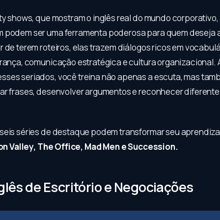
ty shows, que mostram o inglês real do mundo corporativo, 
m podem ser uma ferramenta poderosa para quem deseja a
 de terem roteiros, elas trazem diálogos ricos em vocabulá
erança, comunicação estratégica e cultura organizacional. 
sses seriados, você treina não apenas a escuta, mas ta
ar frases, desenvolver argumentos e reconhecer diferentes
.
seis séries de destaque podem transformar seu aprendiz
icon Valley, The Office, Mad Men e Succession.
nglês de Escritório e Negociações