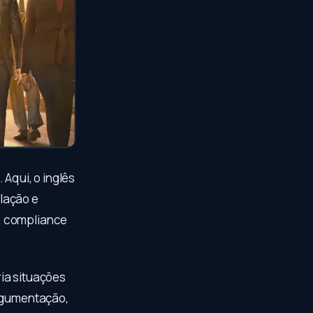
Aqui, o inglês
lação e
, compliance
ia situações
argumentação,