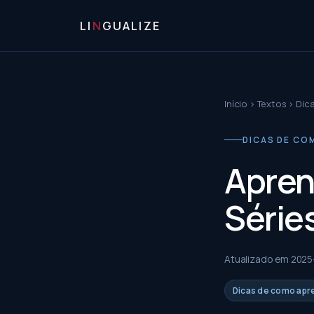
LI
N
GUALIZE
Início
›
Textos
›
Dic
DICAS DE CO
Apren
Série
Atualizado em
2025
Dicas de como apr