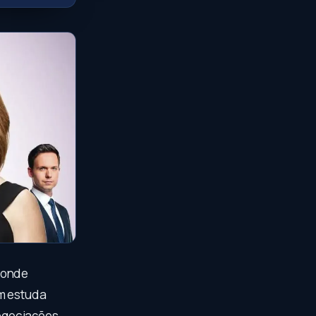
 onde
em estuda
negociações,