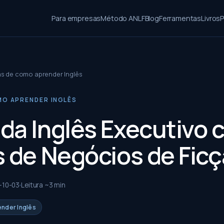
Para empresas
Método ANLF
Blog
Ferramentas
Livros
P
as de como aprender Inglês
MO APRENDER INGLÊS
da Inglês Executivo 
s de Negócios de Fic
-10-03
Leitura ~
3
min
ender Inglês