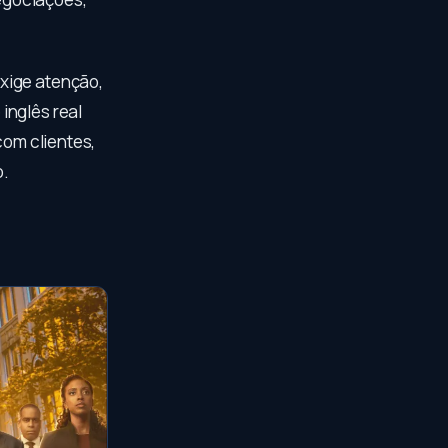
xige atenção,
inglês real
com clientes,
o.