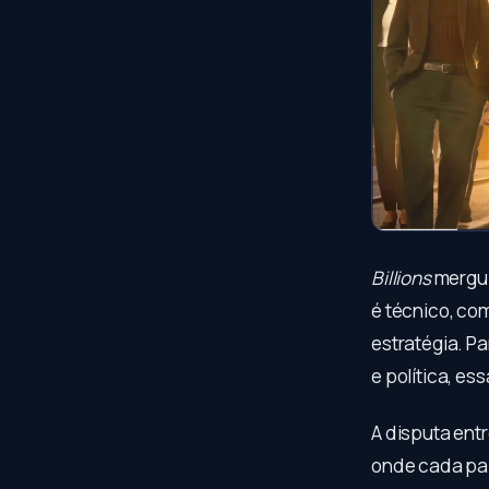
Billions
mergul
é técnico, co
estratégia. P
e política, es
A disputa ent
onde cada pal