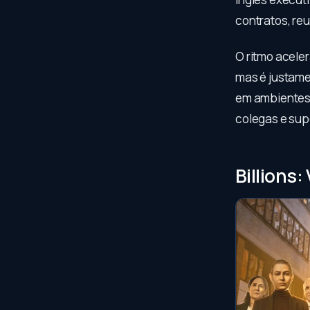
contratos, re
O ritmo acele
mas é justame
em ambientes f
colegas e sup
Billions