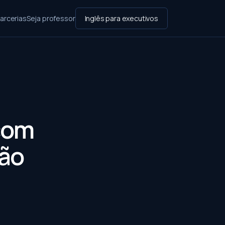
arcerias
Seja professor
Inglês para executivos
com
ção