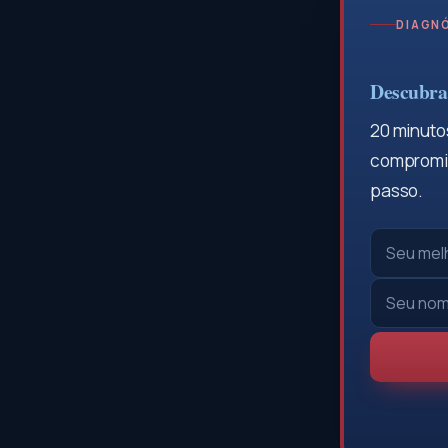
DIAGNÓ
Descubra 
20 minutos
compromis
passo.