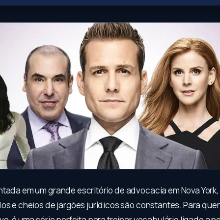
tada em um grande escritório de advocacia em Nova York,
dos e cheios de jargões jurídicos são constantes. Para qu
vo, é uma série perfeita para treinar vocabulário ligado a 