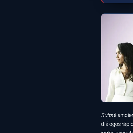
Suits
é ambien
diálogos rápi
inglês executi