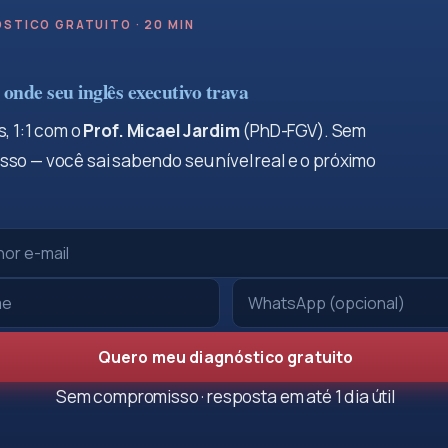
STICO GRATUITO · 20 MIN
onde seu inglês executivo trava
, 1:1 com o
Prof. Micael Jardim
(PhD-FGV). Sem
so — você sai sabendo seu nível real e o próximo
Quero meu diagnóstico gratuito
Sem compromisso · resposta em até 1 dia útil