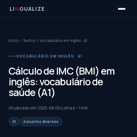
LI
N
GUALIZE
Início
›
Textos
›
Vocabulário em inglês · A1
VOCABULÁRIO EM INGLÊS · A1
Cálculo de IMC (BMI) em
inglês: vocabulário de
saúde (A1)
Atualizado em
2025-08-06
Leitura ~
1
min
A1
Assuntos diversos