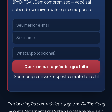
(PhD-FGV). Sem compromisso — você sai
sabendo seu nível real e o próximo passo.
Quero meu diagnóstico gratuito
Sem compromisso · resposta em até 1 dia útil
Pratique inglês com música e jogos no
Fill The Song
— outra ferramenta gratuita da nossa rede. E se o