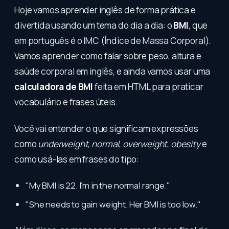
Hoje vamos aprender inglês de forma prática e
divertida usando um tema do dia a dia: o
BMI
, que
em português é o IMC (Índice de Massa Corporal).
Vamos aprender como falar sobre peso, altura e
saúde corporal em inglês, e ainda vamos usar uma
calculadora de BMI
feita em HTML para praticar
vocabulário e frases úteis.
Você vai entender o que significam expressões
como
underweight
,
normal
,
overweight
,
obesity
e
como usá-las em frases do tipo:
"My BMI is 22. I’m in the normal range."
"She needs to gain weight. Her BMI is too low."