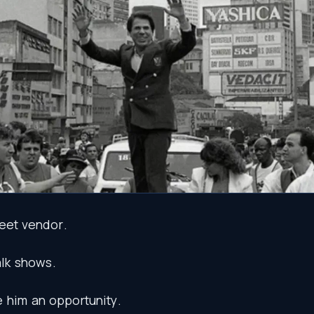
reet
vendor
.
alk
shows
.
e
him
an
opportunity
.