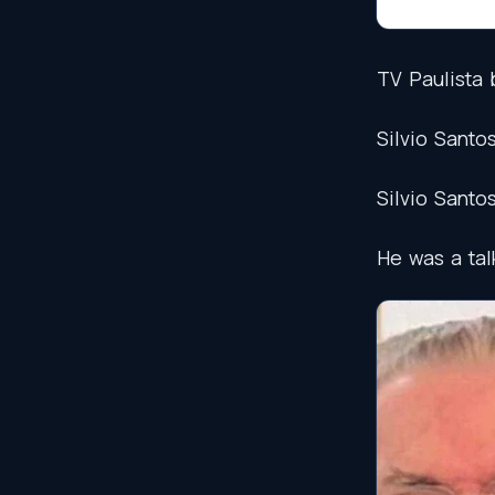
TV
Paulista
Silvio
Santo
Silvio
Santo
He
was
a
tal