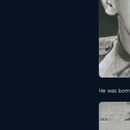
He
was
born