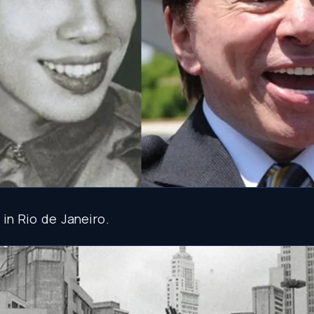
in
Rio
de
Janeiro
.