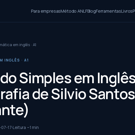
Para empresas
Método ANLF
Blog
Ferramentas
Livros
P
ática em inglês · A1
 INGLÊS · A1
do Simples em Inglê
rafia de Silvio Santos
ante)
-07-17
Leitura ~
1
min