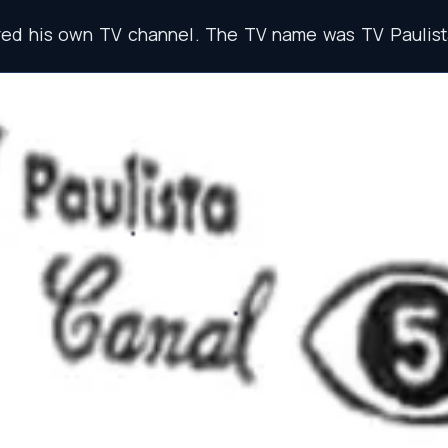
red
his
own
TV
channel
.
The
TV
name
was
TV
Paulis