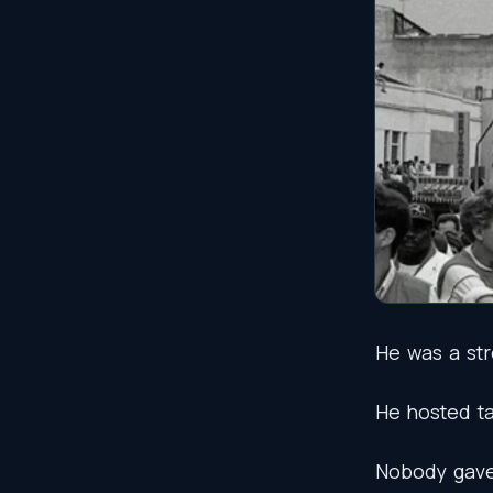
He
was
a
st
He
hosted
t
Nobody
gav