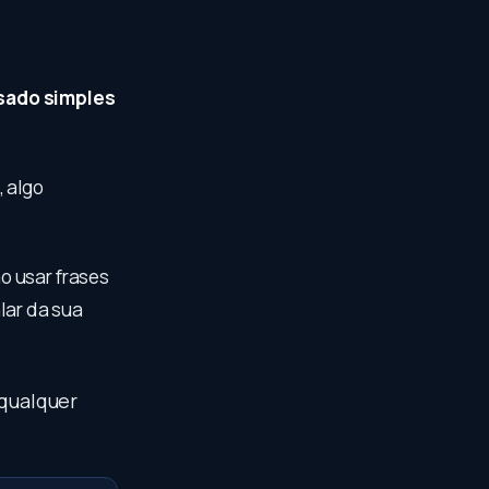
sado simples
, algo
o usar frases
lar da sua
 qualquer