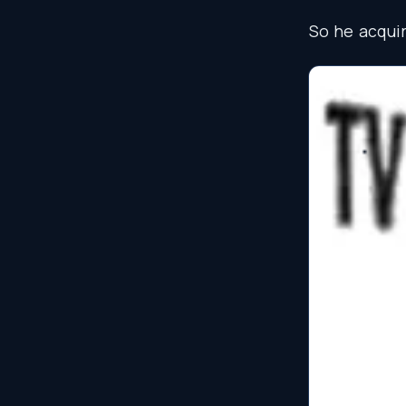
So
he
acqui