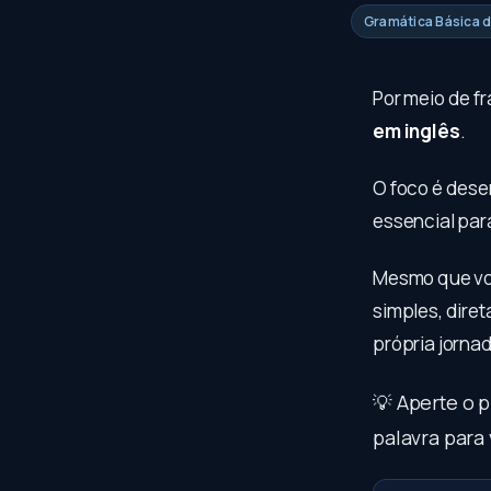
Gramática Básica d
Por meio de fr
em inglês
.
O foco é dese
essencial par
Mesmo que voc
simples, diret
própria jorna
💡 Aperte o 
palavra para 