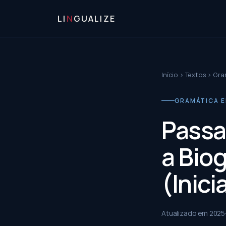
LI
N
GUALIZE
Início
›
Textos
›
Gram
GRAMÁTICA EM
Passa
a Biog
(Inici
Atualizado em
2025