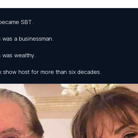
became
SBT
.
s
was
a
businessman
.
s
was
wealthy
.
k
show
host
for
more
than
six
decades
.