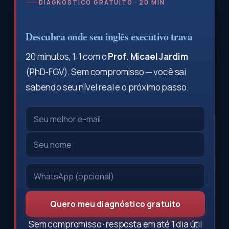
DIAGNÓSTICO GRATUITO · 20 MIN
Descubra onde seu inglês executivo trava
20 minutos, 1:1 com o
Prof. Micael Jardim
(PhD-FGV). Sem compromisso — você sai
sabendo seu nível real e o próximo passo.
Quero meu diagnóstico gratuito
Sem compromisso · resposta em até 1 dia útil