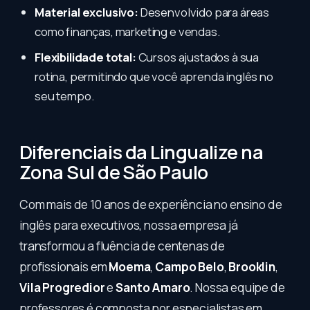
Material exclusivo:
Desenvolvido para áreas
como finanças, marketing e vendas.
Flexibilidade total:
Cursos ajustados à sua
rotina, permitindo que você aprenda inglês no
seu tempo.
Diferenciais da Lingualize na
Zona Sul de São Paulo
Com mais de 10 anos de experiência no ensino de
inglês para executivos, nossa empresa já
transformou a fluência de centenas de
profissionais em
Moema
,
Campo Belo
,
Brooklin
,
Vila Progredior
e
Santo Amaro
. Nossa equipe de
professores é composta por especialistas em