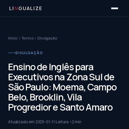
LI
N
GUALIZE
Início
›
Textos
›
Divulgação
DIVULGAÇÃO
Ensino de Inglês para
Executivos na Zona Sul de
São Paulo: Moema, Campo
Belo, Brooklin, Vila
Progredior e Santo Amaro
Atualizado em
2025-01-11
Leitura ~
2
min