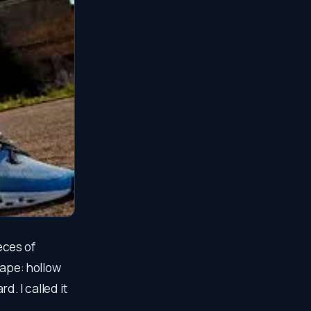
ieces of
hape: hollow
d. I called it