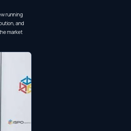
new running
ibution, and
 the market