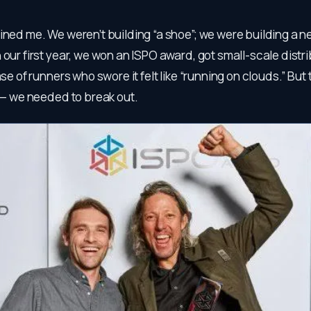
ined me. We weren’t building “a shoe”; we were building a 
 our first year, we won an ISPO award, got small-scale distr
ase of runners who swore it felt like “running on clouds.” But
l — we needed to break out.