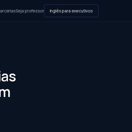
arcerias
Seja professor
Inglês para executivos
ias
om