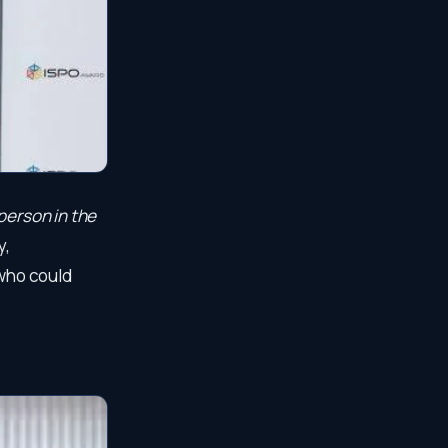
person in the
y,
who could