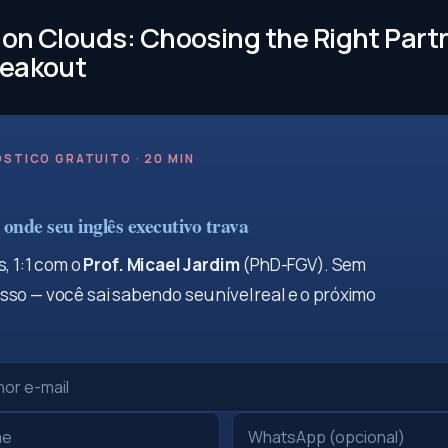
on Clouds: Choosing the Right Partn
reakout
STICO GRATUITO · 20 MIN
onde seu inglês executivo trava
, 1:1 com o
Prof. Micael Jardim
(PhD-FGV). Sem
so — você sai sabendo seu nível real e o próximo