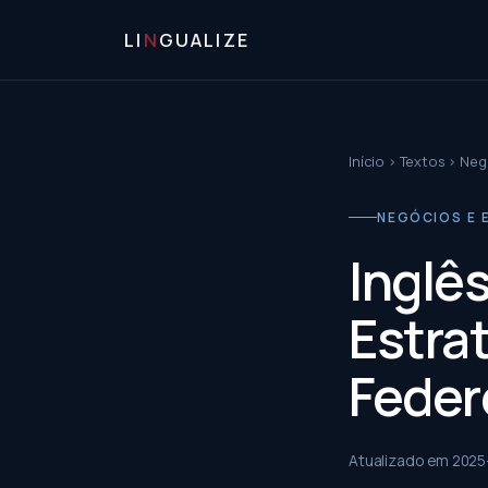
LI
N
GUALIZE
Início
›
Textos
›
Negó
NEGÓCIOS E E
Inglê
Estra
Feder
Atualizado em
2025