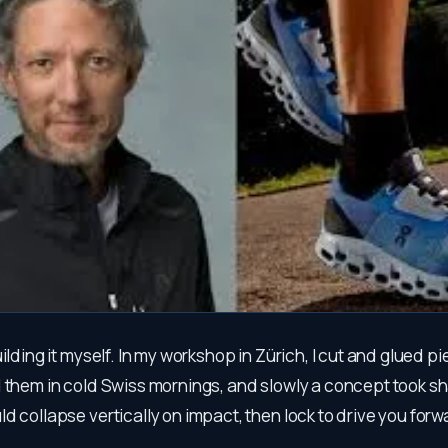
uilding it myself. In my workshop in Zürich, I cut and glued p
d them in cold Swiss mornings, and slowly a concept took s
d collapse vertically on impact, then lock to drive you forwar