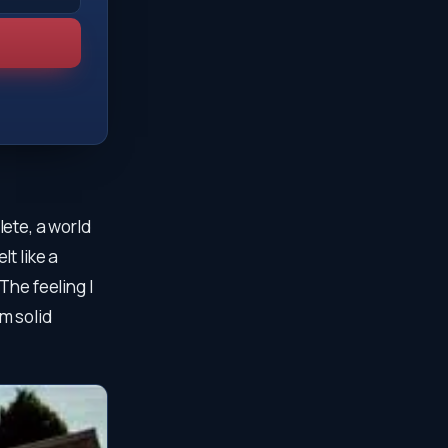
lete, a world
t like a
The feeling I
om solid