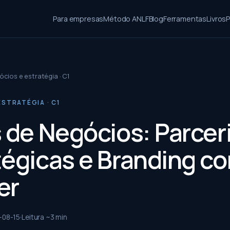
Para empresas
Método ANLF
Blog
Ferramentas
Livros
P
cios e estratégia · C1
STRATÉGIA · C1
s de Negócios: Parcer
tégicas e Branding c
er
-08-15
Leitura ~
3
min