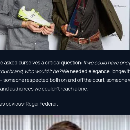
e asked ourselves a critical question:
If we could have one 
our brand, who would it be?
We needed elegance, longevit
 someone respected both on and off the court, someone 
and audiences we couldn’t reach alone.
s obvious: Roger Federer.