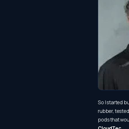
So I started b
rubber, teste
pods that woul
CloudTec
.