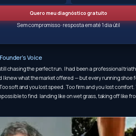
Quero meu diagnóstico gratuito
Sem compromisso · resposta em até 1 dia útil
Founder’s Voice
still chasing the perfect run. I had been a professional triath
I knew what the market offered — but every running shoe fel
o soft and you lost speed. Too firm and you lost comfort. 
ossible to find: landing like on wet grass, taking off like fr