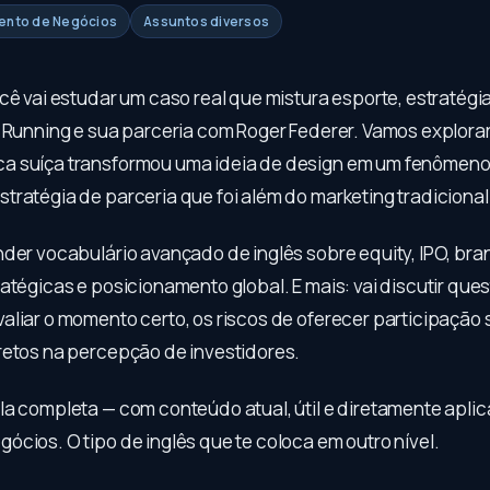
mento de Negócios
Assuntos diversos
cê vai estudar um caso real que mistura esporte, estratégia
n Running e sua parceria com Roger Federer. Vamos explor
 suíça transformou uma ideia de design em um fenômeno 
tratégia de parceria que foi além do marketing tradicional
der vocabulário avançado de inglês sobre equity, IPO, brand
atégicas e posicionamento global. E mais: vai discutir ques
liar o momento certo, os riscos de oferecer participação s
retos na percepção de investidores.
la completa — com conteúdo atual, útil e diretamente aplic
ócios. O tipo de inglês que te coloca em outro nível.