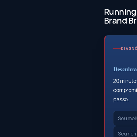
Running 
Brand B
DIAGNÓ
Descubra 
20 minutos
compromis
passo.