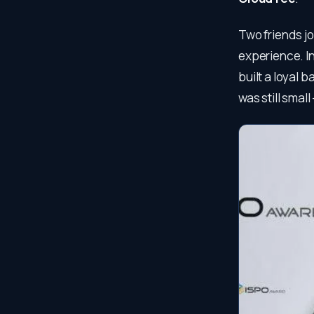
Two friends jo
experience. In
built a loyal b
was still smal