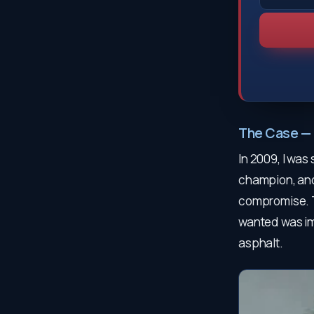
The Case — 
In 2009, I was 
champion, and 
compromise. To
wanted was imp
asphalt.