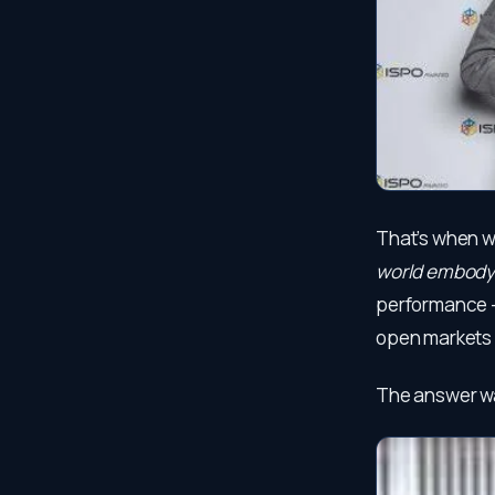
That’s when w
world embody 
performance —
open markets 
The answer wa