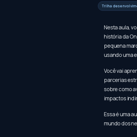
Trilha desenvolvi
Nesta aula, vo
história da O
pequena marca
usando uma es
Você vai apren
parcerias estr
sobre como ava
impactos indi
Essa é uma au
mundo dos neg